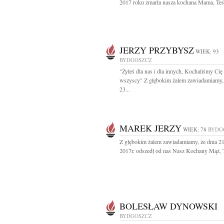
2017 roku zmarła nasza kochana Mama, Teśc
JERZY PRZYBYSZ
WIEK: 93
BYDGOSZCZ
"Żyłeś dla nas i dla innych, Kochaliśmy Cię
wszyscy" Z głębokim żalem zawiadamiamy, 
23...
MAREK JERZY
WIEK: 78
BYDG
Z głębokim żalem zawiadamiamy, że dnia 21
2017r. odszedł od nas Nasz Kochany Mąż, Ta
BOLESŁAW DYNOWSKI
BYDGOSZCZ