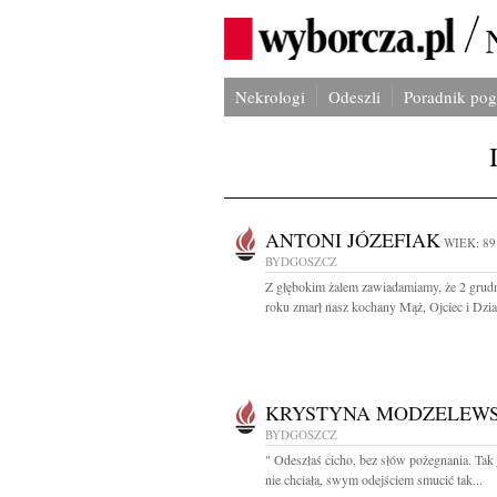
Nekrologi
Odeszli
Poradnik po
ANTONI JÓZEFIAK
WIEK: 89
BYDGOSZCZ
Z głębokim żalem zawiadamiamy, że 2 grud
roku zmarł nasz kochany Mąż, Ojciec i Dzia
KRYSTYNA MODZELEW
BYDGOSZCZ
" Odeszłaś cicho, bez słów pożegnania. Tak
nie chciała, swym odejściem smucić tak...