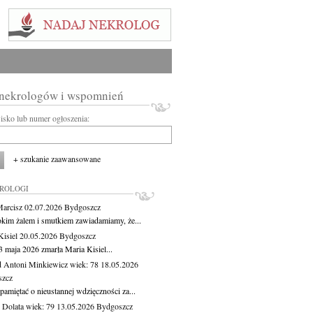
 nekrologów i wspomnień
wisko lub numer ogłoszenia:
+ szukanie zaawansowane
KROLOGI
Marcisz
02.07.2026
Bydgoszcz
okim żalem i smutkiem zawiadamiamy, że...
Kisiel
20.05.2026
Bydgoszcz
3 maja 2026 zmarła Maria Kisiel...
 Antoni Minkiewicz
wiek: 78
18.05.2026
szcz
pamiętać o nieustannej wdzięczności za...
Dolata
wiek: 79
13.05.2026
Bydgoszcz