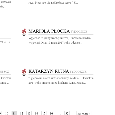
2 czerwca
ręce, Przestało bić najdroższe serce " Z...
a,...
MARIOLA PŁOCKA
BYDGOSZCZ
Wyjechać to jakby trochę umrzeć, umrzeć to bardzo
wca 2017
wyjechać Dnia 17 maja 2017 roku odeszła...
KATARZYN RUJNA
OSZCZ
BYDGOSZCZ
 kwietnia
Z głębokim żalem zawiadamiamy, że dnia 19 kwietnia
ama,...
2017 roku zmarła nasza kochana Żona, Mama,...
9
10
11
12
13
14
15
16
...
32
następne »