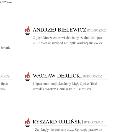
iowa,...
ANDRZEJ BIELEWICZ
BYDGOSZCZ
Z głębokim żalem zawiadamiamy, że dnia 26 lipca
2017 roku odszedł od nas ppłk Andrzej Bielewicz...
że dnia
WACŁAW DERLICKI
OSZCZ
BYDGOSZCZ
 lipca
1 lipca zmarł mój ukochany Mąż, Ojciec, Teść i
ta,...
Dziadek Wacław Derlicki lat 73 Burmistrz...
RYSZARD URLIŃSKI
BYDGOSZCZ
" Zamknęły się kochane oczy, Spoczęły pracowite