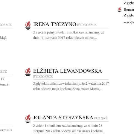
Z głęb
Roman 
Z głęb
+ więc
IRENA TYCZYNO
GOSZCZ
BYDGOSZCZ
1
Z sercem pełnym bólu i smutku zawiadamiamy, że
 Mąż,
dnia 11 listopada 2017 roku odeszła od nas...
ELŻBIETA LEWANDOWSKA
SZCZ
BYDGOSZCZ
 17
Z głębokim żalem zawiadamiamy, że 2 września 2017
żona i
roku odeszła moja kochana Żona, nasza Mama,...
JOLANTA STYSZYŃSKA
POZNAŃ
Z żalem i smutkiem zawiadamiamy, że w dniu 28
września
sierpnia 2017 roku odeszła od nas nasza kochana...