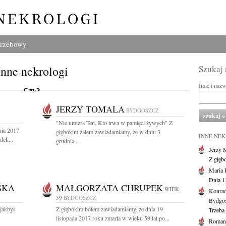
grzebowy
Inne nekrologi
Szukaj
Imię i naz
JERZY TOMALA
BYDGOSZCZ
"Nie umiera Ten, Kto trwa w pamięci żywych" Z
nia 2017
głębokim żalem zawiadamiamy, że w dniu 3
INNE NE
dek...
grudnia...
Jerzy 
Z głęb
Maria 
Dnia 1
SKA
MAŁGORZATA CHRUPEK
WIEK:
Konrad
59
BYDGOSZCZ
Bydgo
 jakbyś
Z głębokim bólem zawiadamiamy, że dnia 19
Trzeba 
listopada 2017 roku zmarła w wieku 59 lat po...
Roman 