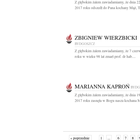
Z głębokim żalem zawiadamiamy, że dnia 2
2017 roku odszedł do Pana kochany Mąż, Tat
ZBIGNIEW WIERZBICKI
BYDGOSZCZ
Z głębokim żalem zawiadamiamy, że 7 czer
roku w wieku 98 lat zmarł prof. dr hab....
MARIANNA KAPROŃ
BYDG
Z głębokim żalem zawiadamiamy, że dnia 19
2017 roku zasnęła w Bogu nasza kochana M
« poprzednie
1
...
6
7
8