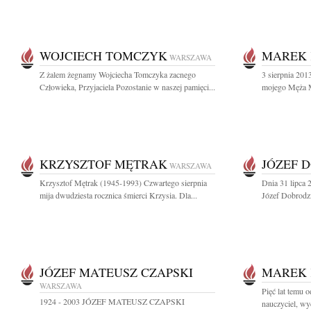
WOJCIECH TOMCZYK
MAREK 
WARSZAWA
Z żalem żegnamy Wojciecha Tomczyka zacnego
3 sierpnia 201
Człowieka, Przyjaciela Pozostanie w naszej pamięci...
mojego Męża M
KRZYSZTOF MĘTRAK
JÓZEF 
WARSZAWA
Krzysztof Mętrak (1945-1993) Czwartego sierpnia
Dnia 31 lipca 
mija dwudziesta rocznica śmierci Krzysia. Dla...
Józef Dobrodzie
JÓZEF MATEUSZ CZAPSKI
MAREK 
WARSZAWA
Pięć lat temu 
1924 - 2003 JÓZEF MATEUSZ CZAPSKI
nauczyciel, wy