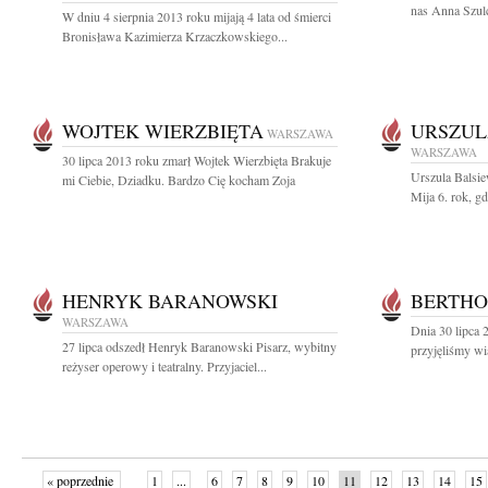
nas Anna Szulc
W dniu 4 sierpnia 2013 roku mijają 4 lata od śmierci
Bronisława Kazimierza Krzaczkowskiego...
WOJTEK WIERZBIĘTA
URSZUL
WARSZAWA
WARSZAWA
30 lipca 2013 roku zmarł Wojtek Wierzbięta Brakuje
Urszula Balsie
mi Ciebie, Dziadku. Bardzo Cię kocham Zoja
Mija 6. rok, g
HENRYK BARANOWSKI
BERTHO
WARSZAWA
Dnia 30 lipca
27 lipca odszedł Henryk Baranowski Pisarz, wybitny
przyjęliśmy wi
reżyser operowy i teatralny. Przyjaciel...
« poprzednie
1
...
6
7
8
9
10
11
12
13
14
15