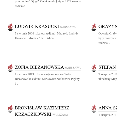
pseudonim "Długi" Ziutek urodził się w 1924 roku w
rodzinie...
LUDWIK KRASUCKI
GRAŻYN
WARSZAWA
3 sierpnia 2004 roku odszedł mój Mąż red. Ludwik
Odeszła Graży
Krasucki ...dziewięć lat... Alina
były promykie
rodzina...
ZOFIA BIEŻANOWSKA
STEFAN
WARSZAWA
1 sierpnia 2013 roku odeszła na zawsze Zofia
7 sierpnia 201
Bieżanowska z domu Mirkowicz-Nerkowicz Piękny
ukochany Mąż, 
i...
BRONISŁAW KAZIMIERZ
ANNA S
KRZACZKOWSKI
WARSZAWA
1 sierpnia 201