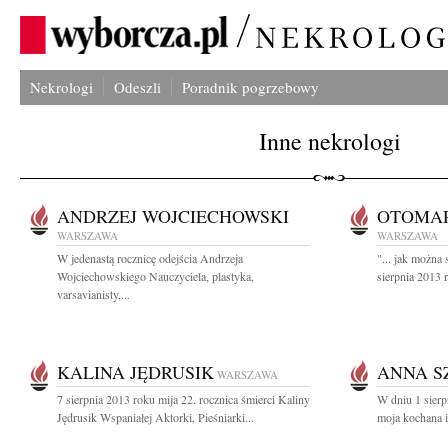
Nekrologi
Odeszli
Poradnik pogrzebowy
Inne nekrologi
ANDRZEJ WOJCIECHOWSKI
OTOMA
WARSZAWA
WARSZAWA
W jedenastą rocznicę odejścia Andrzeja
"... jak możn
Wojciechowskiego Nauczyciela, plastyka,
sierpnia 2013 r
varsavianisty,...
KALINA JĘDRUSIK
ANNA S
WARSZAWA
7 sierpnia 2013 roku mija 22. rocznica śmierci Kaliny
W dniu 1 sier
Jędrusik Wspaniałej Aktorki, Pieśniarki...
moja kochana i