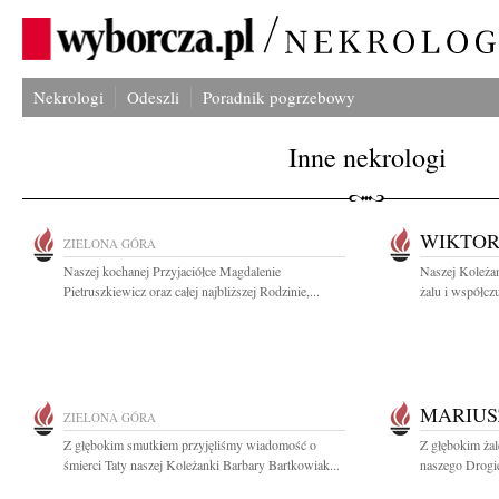
Nekrologi
Odeszli
Poradnik pogrzebowy
Inne nekrologi
WIKTOR
ZIELONA GÓRA
Naszej kochanej Przyjaciółce Magdalenie
Naszej Koleża
Pietruszkiewicz oraz całej najbliższej Rodzinie,...
żalu i współcz
MARIUS
ZIELONA GÓRA
Z głębokim smutkiem przyjęliśmy wiadomość o
Z głębokim ża
śmierci Taty naszej Koleżanki Barbary Bartkowiak...
naszego Drogie