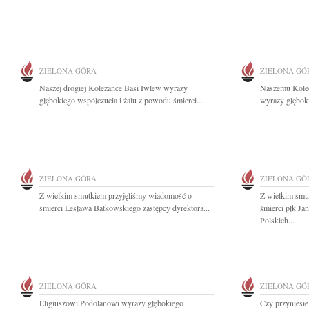
ZIELONA GÓRA
ZIELONA GÓ
Naszej drogiej Koleżance Basi Iwlew wyrazy
Naszemu Kole
głębokiego współczucia i żalu z powodu śmierci...
wyrazy głęboki
ZIELONA GÓRA
ZIELONA GÓ
Z wielkim smutkiem przyjęliśmy wiadomość o
Z wielkim smu
śmierci Lesława Batkowskiego zastępcy dyrektora...
śmierci płk Ja
Polskich...
ZIELONA GÓRA
ZIELONA GÓ
Eligiuszowi Podolanowi wyrazy głębokiego
Czy przyniesie 