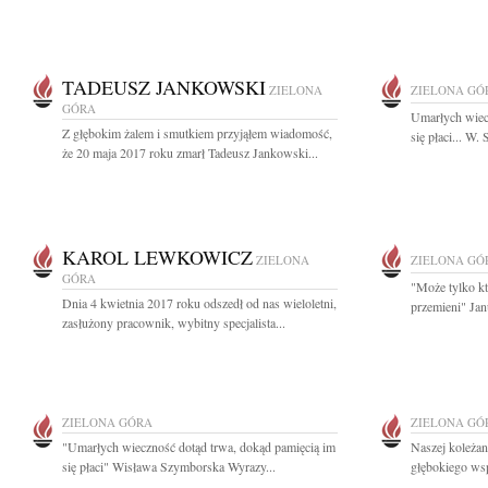
TADEUSZ JANKOWSKI
ZIELONA
ZIELONA GÓ
GÓRA
Umarłych wiec
Z głębokim żalem i smutkiem przyjąłem wiadomość,
się płaci... W
że 20 maja 2017 roku zmarł Tadeusz Jankowski...
KAROL LEWKOWICZ
ZIELONA
ZIELONA GÓ
GÓRA
"Może tylko kt
Dnia 4 kwietnia 2017 roku odszedł od nas wieloletni,
przemieni" Jan
zasłużony pracownik, wybitny specjalista...
ZIELONA GÓRA
ZIELONA GÓ
"Umarłych wieczność dotąd trwa, dokąd pamięcią im
Naszej koleża
się płaci" Wisława Szymborska Wyrazy...
głębokiego wsp