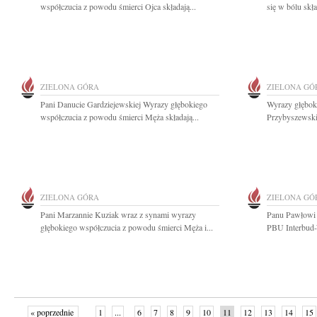
współczucia z powodu śmierci Ojca składają...
się w bólu skł
ZIELONA GÓRA
ZIELONA GÓ
Pani Danucie Gardziejewskiej Wyrazy głębokiego
Wyrazy głębok
współczucia z powodu śmierci Męża składają...
Przybyszewski
ZIELONA GÓRA
ZIELONA GÓ
Pani Marzannie Kuziak wraz z synami wyrazy
Panu Pawłowi 
głębokiego współczucia z powodu śmierci Męża i...
PBU Interbud-W
« poprzednie
1
...
6
7
8
9
10
11
12
13
14
15