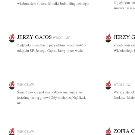
Z głębokim sm
wiadomość o śmierci Moniki Jodko długoletniego...
śmierci naszeg
JERZY GAJOS
JERZY 
WROCŁAW
Z głębokim smutkiem przyjęliśmy wiadomość o
Z głębokim sm
odejściu ŚP. Jerzego Gajosa który przez wiele...
Wieloletniego 
WROCŁAW
WROCŁAW
Śmierć zawsze jest niespodziewana, nigdy nie
Wyrazy głęboki
jesteśmy na nią gotowi Gdy odchodzą Najbliżsi,
Darkowi Małole
nie...
ZOFIA 
WROCŁAW