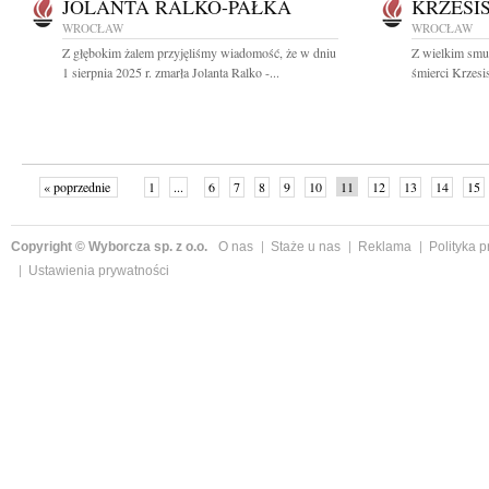
JOLANTA RALKO-PAŁKA
KRZESI
WROCŁAW
WROCŁAW
Z głębokim żalem przyjęliśmy wiadomość, że w dniu
Z wielkim smu
1 sierpnia 2025 r. zmarła Jolanta Ralko -...
śmierci Krzesi
« poprzednie
1
...
6
7
8
9
10
11
12
13
14
15
Copyright © Wyborcza sp. z o.o.
O nas
Staże u nas
Reklama
Polityka 
Ustawienia prywatności