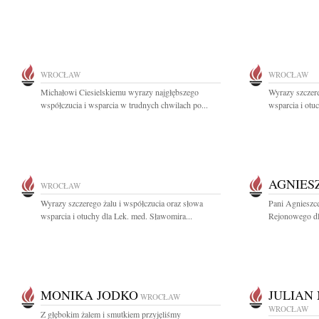
WROCŁAW
WROCŁAW
Michałowi Ciesielskiemu wyrazy najgłębszego
Wyrazy szczere
współczucia i wsparcia w trudnych chwilach po...
wsparcia i otuc
AGNIES
WROCŁAW
Wyrazy szczerego żalu i współczucia oraz słowa
Pani Agnieszc
wsparcia i otuchy dla Lek. med. Sławomira...
Rejonowego dl
MONIKA JODKO
JULIAN
WROCŁAW
WROCŁAW
Z głębokim żalem i smutkiem przyjęliśmy