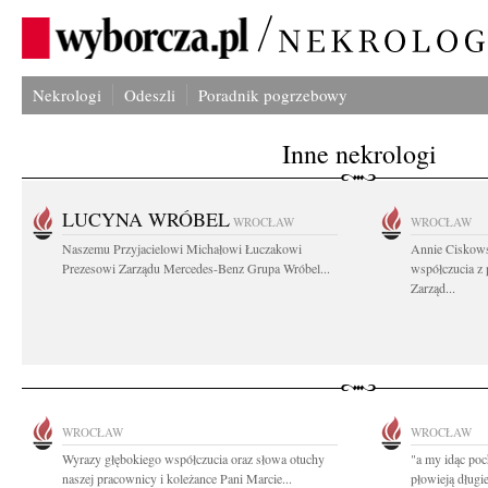
Nekrologi
Odeszli
Poradnik pogrzebowy
Inne nekrologi
LUCYNA WRÓBEL
WROCŁAW
WROCŁAW
Naszemu Przyjacielowi Michałowi Łuczakowi
Annie Ciskows
Prezesowi Zarządu Mercedes-Benz Grupa Wróbel...
współczucia z
Zarząd...
WROCŁAW
WROCŁAW
Wyrazy głębokiego współczucia oraz słowa otuchy
"a my idąc poc
naszej pracownicy i koleżance Pani Marcie...
płowieją długie