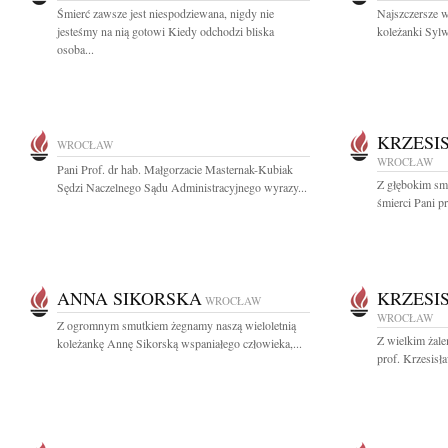
Śmierć zawsze jest niespodziewana, nigdy nie
Najszczersze w
jesteśmy na nią gotowi Kiedy odchodzi bliska
koleżanki Sylwi
osoba...
KRZESI
WROCŁAW
WROCŁAW
Pani Prof. dr hab. Małgorzacie Masternak-Kubiak
Z głębokim sm
Sędzi Naczelnego Sądu Administracyjnego wyrazy...
śmierci Pani p
ANNA SIKORSKA
KRZESI
WROCŁAW
WROCŁAW
Z ogromnym smutkiem żegnamy naszą wieloletnią
Z wielkim żal
koleżankę Annę Sikorską wspaniałego człowieka,...
prof. Krzesisł