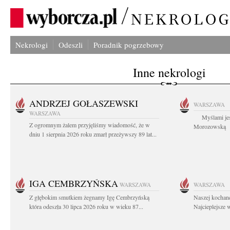
Nekrologi
Odeszli
Poradnik pogrzebowy
Inne nekrologi
ANDRZEJ GOŁASZEWSKI
WARSZAWA
WARSZAWA
Myślami jes
Z ogromnym żalem przyjęliśmy wiadomość, że w
Morozowską Ag
dniu 1 sierpnia 2026 roku zmarł przeżywszy 89 lat...
IGA CEMBRZYŃSKA
WARSZAWA
WARSZAWA
Z głębokim smutkiem żegnamy Igę Cembrzyńską
Naszej kochane
która odeszła 30 lipca 2026 roku w wieku 87...
Najcieplejsze 