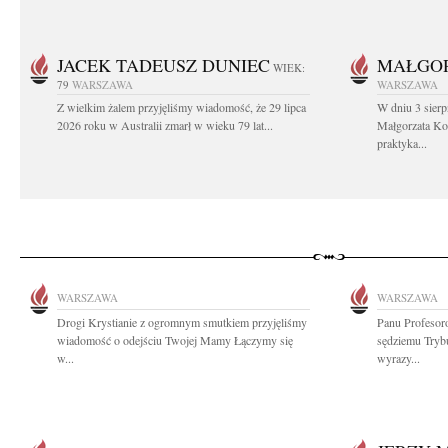
JACEK TADEUSZ DUNIEC
MAŁGOR
WIEK:
79
WARSZAWA
WARSZAWA
Z wielkim żalem przyjęliśmy wiadomość, że 29 lipca
W dniu 3 sierp
2026 roku w Australii zmarł w wieku 79 lat...
Małgorzata Koś
praktyka...
WARSZAWA
WARSZAWA
Drogi Krystianie z ogromnym smutkiem przyjęliśmy
Panu Profesor
wiadomość o odejściu Twojej Mamy Łączymy się
sędziemu Tryb
w...
wyrazy...