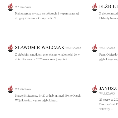
ELŻBIE
WARSZAWA
Najszczersze wyrazy współczucia i wsparcia naszej
Z głębokim ża
drogiej Koleżance Grażynie Król...
Elżbiety Nowak
SŁAWOMIR WALCZAK
WARSZAWA
WARSZAWA
Z głębokim smutkiem przyjęliśmy wiadomość, że w
Panu Olgierdo
dniu 19 czerwca 2026 roku zmarł mgr inż....
głębokiego wsp
JANUSZ
WARSZAWA
WARSZAWA
Naszej Koleżance, Prof. dr hab. n. med. Ewie Osuch-
23 czerwca 20
Wójcikiewicz wyrazy głębokiego...
Daszczyński P
Telewizji...