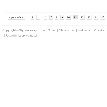
« poprzednie
1
...
6
7
8
9
10
11
12
13
14
15
Copyright © Wyborcza sp. z o.o.
O nas
Staże u nas
Reklama
Polityka 
Ustawienia prywatności