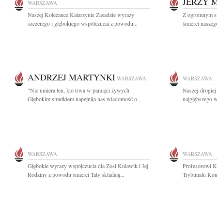
JERZY 
WARSZAWA
Naszej Koleżance Katarzynie Zasadzie wyrazy
Z ogromnym s
szczerego i głębokiego współczucia z powodu...
śmierci naszego
ANDRZEJ MARTYNKI
WARSZAWA
WARSZAWA
"Nie umiera ten, kto trwa w pamięci żywych"
Naszej drogie
Głębokim smutkiem napełniła nas wiadomość o...
najgłębszego w
WARSZAWA
WARSZAWA
Głębokie wyrazy współczucia dla Zosi Kulawik i Jej
Profesorowi K
Rodziny z powodu śmierci Taty składają...
Trybunału Kon