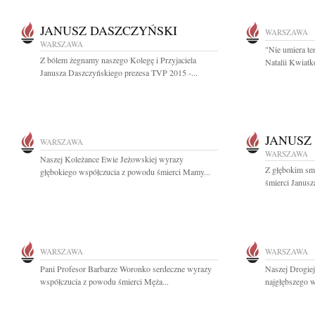
JANUSZ DASZCZYŃSKI
WARSZAWA
WARSZAWA
"Nie umiera te
Z bólem żegnamy naszego Kolegę i Przyjaciela
Natalii Kwiatk
Janusza Daszczyńskiego prezesa TVP 2015 -...
JANUSZ
WARSZAWA
WARSZAWA
Naszej Koleżance Ewie Jeżowskiej wyrazy
Z głębokim sm
głębokiego współczucia z powodu śmierci Mamy...
śmierci Janusz
WARSZAWA
WARSZAWA
Pani Profesor Barbarze Woronko serdeczne wyrazy
Naszej Drogiej
współczucia z powodu śmierci Męża...
najgłębszego w