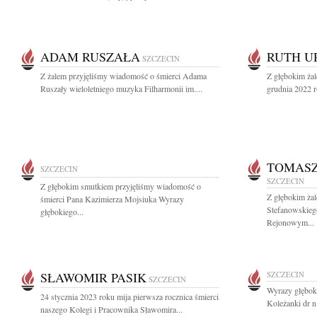
ADAM RUSZAŁA
RUTH U
SZCZECIN
Z żalem przyjęliśmy wiadomość o śmierci Adama
Z głębokim ża
Ruszały wieloletniego muzyka Filharmonii im....
grudnia 2022 r
TOMASZ
SZCZECIN
SZCZECIN
Z głębokim smutkiem przyjęliśmy wiadomość o
Z głębokim ża
śmierci Pana Kazimierza Mojsiuka Wyrazy
Stefanowskieg
głębokiego...
Rejonowym...
SŁAWOMIR PASIK
SZCZECIN
SZCZECIN
Wyrazy głęboki
24 stycznia 2023 roku mija pierwsza rocznica śmierci
Koleżanki dr n.
naszego Kolegi i Pracownika Sławomira...