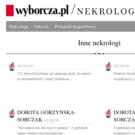
Nekrologi
Odeszli
Poradnik pogrzebowy
Inne nekrologi
SZCZECIN
SZCZECIN
"Ci, których kochamy nie umierają nigdy, bo miłość,
Piotrowi Szyl
to nieśmiertelność" Emily Dickinson...
współczucia z 
DOROTA GÓRZYŃSKA-
DOROTA
SOBCZAK
SOBCZ
SZCZECIN
"Nie umiera ten, kto żyje w pamięci." Z głębokim
Z głębokim smu
żalem i bólem serca przyjęłyśmy...
wiadomość o ś