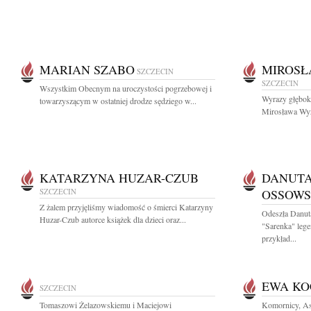
MARIAN SZABO
MIROSŁ
SZCZECIN
SZCZECIN
Wszystkim Obecnym na uroczystości pogrzebowej i
Wyrazy głęboki
towarzyszącym w ostatniej drodze sędziego w...
Mirosława Wyż
KATARZYNA HUZAR-CZUB
DANUTA
SZCZECIN
OSSOW
Z żalem przyjęliśmy wiadomość o śmierci Katarzyny
Odeszła Danut
Huzar-Czub autorce książek dla dzieci oraz...
"Sarenka" lege
przykład...
EWA K
SZCZECIN
Tomaszowi Żelazowskiemu i Maciejowi
Komornicy, As