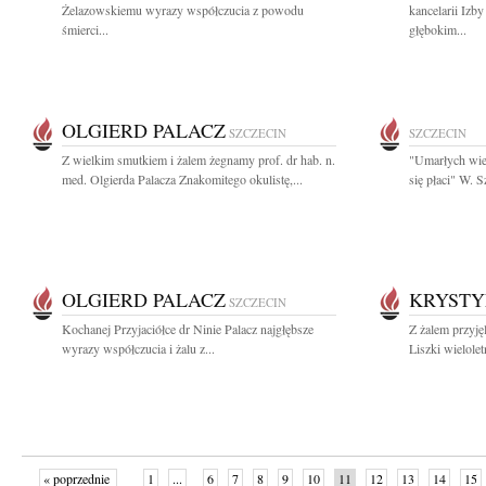
Żelazowskiemu wyrazy współczucia z powodu
kancelarii Izb
śmierci...
głębokim...
OLGIERD PALACZ
SZCZECIN
SZCZECIN
Z wielkim smutkiem i żalem żegnamy prof. dr hab. n.
"Umarłych wie
med. Olgierda Palacza Znakomitego okulistę,...
się płaci" W. 
OLGIERD PALACZ
KRYSTY
SZCZECIN
Kochanej Przyjaciółce dr Ninie Palacz najgłębsze
Z żalem przyj
wyrazy współczucia i żalu z...
Liszki wielolet
« poprzednie
1
...
6
7
8
9
10
11
12
13
14
15