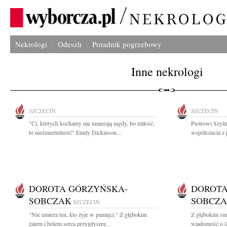
Nekrologi
Odeszli
Poradnik pogrzebowy
Inne nekrologi
SZCZECIN
SZCZECIN
"Ci, których kochamy nie umierają nigdy, bo miłość,
Piotrowi Szyl
to nieśmiertelność" Emily Dickinson...
współczucia z 
DOROTA GÓRZYŃSKA-
DOROTA
SOBCZAK
SOBCZ
SZCZECIN
"Nie umiera ten, kto żyje w pamięci." Z głębokim
Z głębokim smu
żalem i bólem serca przyjęłyśmy...
wiadomość o ś