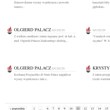
Żelazowskiemu wyrazy współczucia z powodu
kancelarii Izb
śmierci...
głębokim...
OLGIERD PALACZ
SZCZECIN
SZCZECIN
Z wielkim smutkiem i żalem żegnamy prof. dr hab. n.
"Umarłych wie
med. Olgierda Palacza Znakomitego okulistę,...
się płaci" W. 
OLGIERD PALACZ
KRYSTY
SZCZECIN
Kochanej Przyjaciółce dr Ninie Palacz najgłębsze
Z żalem przyj
wyrazy współczucia i żalu z...
Liszki wielolet
« poprzednie
1
...
6
7
8
9
10
11
12
13
14
15