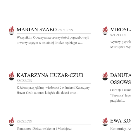
MARIAN SZABO
MIROSŁ
SZCZECIN
SZCZECIN
Wszystkim Obecnym na uroczystości pogrzebowej i
Wyrazy głęboki
towarzyszącym w ostatniej drodze sędziego w...
Mirosława Wyż
KATARZYNA HUZAR-CZUB
DANUTA
SZCZECIN
OSSOW
Z żalem przyjęliśmy wiadomość o śmierci Katarzyny
Odeszła Danut
Huzar-Czub autorce książek dla dzieci oraz...
"Sarenka" lege
przykład...
EWA K
SZCZECIN
Tomaszowi Żelazowskiemu i Maciejowi
Komornicy, As