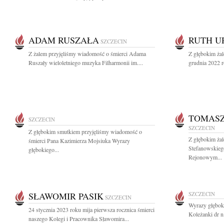
ADAM RUSZAŁA
RUTH U
SZCZECIN
Z żalem przyjęliśmy wiadomość o śmierci Adama
Z głębokim ża
Ruszały wieloletniego muzyka Filharmonii im....
grudnia 2022 r
TOMASZ
SZCZECIN
SZCZECIN
Z głębokim smutkiem przyjęliśmy wiadomość o
Z głębokim ża
śmierci Pana Kazimierza Mojsiuka Wyrazy
Stefanowskieg
głębokiego...
Rejonowym...
SŁAWOMIR PASIK
SZCZECIN
SZCZECIN
Wyrazy głęboki
24 stycznia 2023 roku mija pierwsza rocznica śmierci
Koleżanki dr n.
naszego Kolegi i Pracownika Sławomira...