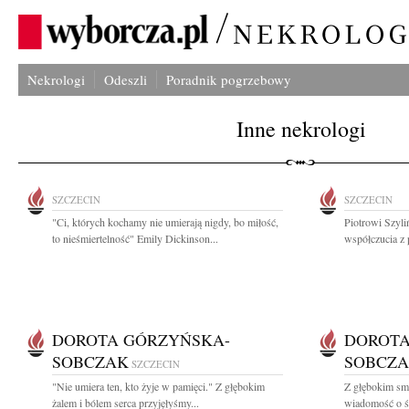
Nekrologi
Odeszli
Poradnik pogrzebowy
Inne nekrologi
SZCZECIN
SZCZECIN
"Ci, których kochamy nie umierają nigdy, bo miłość,
Piotrowi Szyl
to nieśmiertelność" Emily Dickinson...
współczucia z 
DOROTA GÓRZYŃSKA-
DOROTA
SOBCZAK
SOBCZ
SZCZECIN
"Nie umiera ten, kto żyje w pamięci." Z głębokim
Z głębokim smu
żalem i bólem serca przyjęłyśmy...
wiadomość o ś