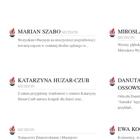
MARIAN SZABO
MIROSŁ
SZCZECIN
SZCZECIN
Wszystkim Obecnym na uroczystości pogrzebowej i
Wyrazy głęboki
towarzyszącym w ostatniej drodze sędziego w...
Mirosława Wyż
KATARZYNA HUZAR-CZUB
DANUTA
SZCZECIN
OSSOW
Z żalem przyjęliśmy wiadomość o śmierci Katarzyny
Odeszła Danut
Huzar-Czub autorce książek dla dzieci oraz...
"Sarenka" lege
przykład...
EWA K
SZCZECIN
Tomaszowi Żelazowskiemu i Maciejowi
Komornicy, As