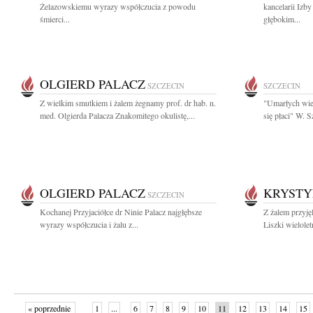
Żelazowskiemu wyrazy współczucia z powodu
kancelarii Izb
śmierci...
głębokim...
OLGIERD PALACZ
SZCZECIN
SZCZECIN
Z wielkim smutkiem i żalem żegnamy prof. dr hab. n.
"Umarłych wie
med. Olgierda Palacza Znakomitego okulistę,...
się płaci" W. 
OLGIERD PALACZ
KRYSTY
SZCZECIN
Kochanej Przyjaciółce dr Ninie Palacz najgłębsze
Z żalem przyj
wyrazy współczucia i żalu z...
Liszki wielolet
« poprzednie
1
...
6
7
8
9
10
11
12
13
14
15