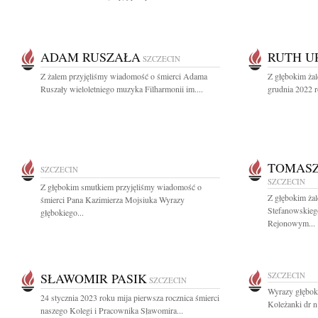
ADAM RUSZAŁA
RUTH U
SZCZECIN
Z żalem przyjęliśmy wiadomość o śmierci Adama
Z głębokim ża
Ruszały wieloletniego muzyka Filharmonii im....
grudnia 2022 r
TOMASZ
SZCZECIN
SZCZECIN
Z głębokim smutkiem przyjęliśmy wiadomość o
Z głębokim ża
śmierci Pana Kazimierza Mojsiuka Wyrazy
Stefanowskieg
głębokiego...
Rejonowym...
SŁAWOMIR PASIK
SZCZECIN
SZCZECIN
Wyrazy głęboki
24 stycznia 2023 roku mija pierwsza rocznica śmierci
Koleżanki dr n.
naszego Kolegi i Pracownika Sławomira...