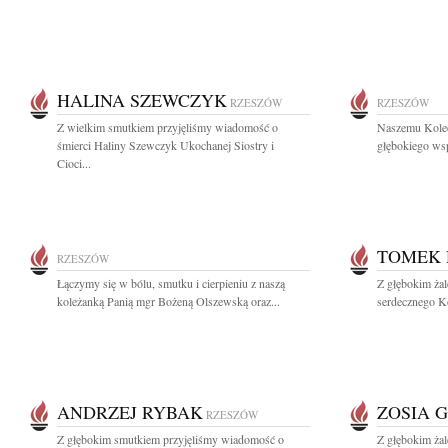
HALINA SZEWCZYK
RZESZÓW
RZESZÓW
Z wielkim smutkiem przyjęliśmy wiadomość o
Naszemu Kole
śmierci Haliny Szewczyk Ukochanej Siostry i
głębokiego wsp
Cioci...
TOMEK 
RZESZÓW
Łączymy się w bólu, smutku i cierpieniu z naszą
Z głębokim żal
koleżanką Panią mgr Bożeną Olszewską oraz...
serdecznego Ko
ANDRZEJ RYBAK
ZOSIA 
RZESZÓW
Z głębokim smutkiem przyjęliśmy wiadomość o
Z głębokim ża