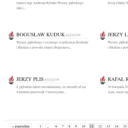
śmierci mgr Andrzeja Rybaka Wyrazy głębokiego
Zosię Gładyś R
żalu i...
BOGUSŁAW KUDUK
JERZY 
RZESZÓW
Wyrazy głębokiego i szczerego współczucia Rodzinie
Wyrazy głęboki
i Bliskim z powodu śmierci Bogusława...
i Bliskim z po
JERZY PLIS
RAFAŁ 
RZESZÓW
Z głębokim żalem zawiadamiamy, że odszedł od nas
30 listopada 
wieloletni pracownik Uniwersytetu...
Aniu, nasze myś
« poprzednie
1
...
6
7
8
9
10
11
12
13
14
15