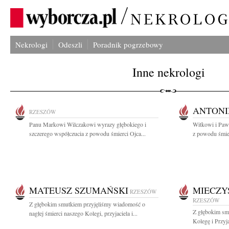
Nekrologi
Odeszli
Poradnik pogrzebowy
Inne nekrologi
ANTONI
RZESZÓW
Panu Markowi Wilczakowi wyrazy głębokiego i
Witkowi i Paw
szczerego współczucia z powodu śmierci Ojca...
z powodu śmie
MATEUSZ SZUMAŃSKI
MIECZY
RZESZÓW
RZESZÓW
Z głębokim smutkiem przyjęliśmy wiadomość o
Z głębokim sm
nagłej śmierci naszego Kolegi, przyjaciela i...
Kolegę i Przyj