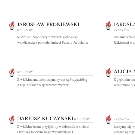
JAROSŁAW PRONIEWSKI
JAROSŁ
RZESZÓW
RZESZÓW
Rodzinie i Najbliższym wyrazy głębokiego
Rodzinie i W
współczucia z powodu śmierci Pana dr Jarosława...
Elektromet wy
ALICJA
RZESZÓW
Z wielkim smutkiem żegnamy naszą Przyjaciółkę
Z głębokim smu
Alicję Mąkosz Najszczersze wyrazy...
wiadomość o śm
DARIUSZ KUCZYŃSKI
RZESZÓW
RZESZÓW
Z wielkim żalem przyjęliśmy wiadomość o śmierci
Łączymy się w 
Dariusza Kuczyńskiego wieloletniego i...
koleżanką mgr