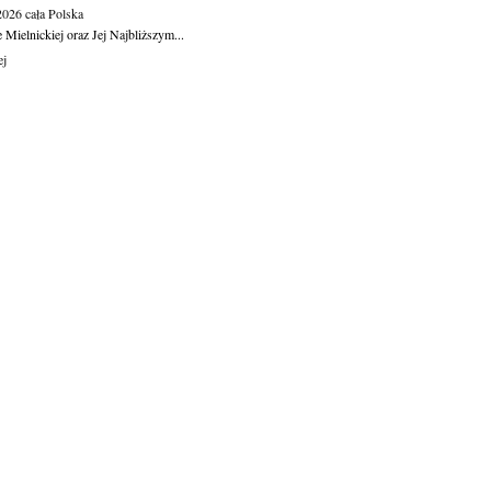
.2026
cała Polska
Mielnickiej oraz Jej Najbliższym...
ej