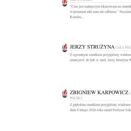
"Czas jest najlepszym lekarstwem na smutek
wspomnień nikt nam nie odbierze." Naszem
Koledze...
JERZY STRUŻYNA
CAŁA PO
Z ogromnym smutkiem przyjęliśmy wiadom
zmarł prof. dr hab. n. med. Jerzy Strużyna W
ZBIGNIEW KARPOWICZ
POLSKA
Z głębokim smutkiem przyjęliśmy wiadomo
dniu 8 lutego 2026 roku zmarł Profesor Szko