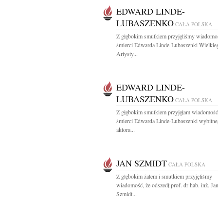
EDWARD LINDE-
LUBASZENKO
CAŁA POLSKA
Z głębokim smutkiem przyjęliśmy wiadomo
śmierci Edwarda Linde-Lubaszenki Wielkie
Artysty...
EDWARD LINDE-
LUBASZENKO
CAŁA POLSKA
Z głębokim smutkiem przyjęłam wiadomość
śmierci Edwarda Linde-Lubaszenki wybitn
aktora...
JAN SZMIDT
CAŁA POLSKA
Z głębokim żalem i smutkiem przyjęliśmy
wiadomość, że odszedł prof. dr hab. inż. Ja
Szmidt...