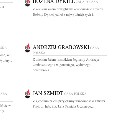
BOŻENA DYKIEL
CAŁA POLSKA
, a
Z wielkim żalem przyjęliśmy wiadomość o śmierci
u
Bożeny Dykiel jednej z najwybitniejszych i...
ANDRZEJ GRABOWSKI
LSKA
CAŁA
POLSKA
ość, że
Z wielkim żalem i smutkiem żegnamy Andrzeja
ybitny...
Grabowskiego Długoletniego, wybitnego
pracownika...
JAN SZMIDT
CAŁA
CAŁA POLSKA
Z głębokim żalem przyjęliśmy wiadomość o śmierci
ść, że w
Prof. dr. hab. inż. Jana Szmidta Uczonego,...
ły...