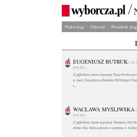
Nekrologi
Odeszli
Poradnik po
EUGENIUSZ BUTRUK
CAŁ
POLSKA
Z głębokim żalem żegnamy Pana Profesora d
n. med. Eugeniusza Butruka Wybitnego Na
i...
WACŁAWA MYŚLIWSKA
POLSKA
Z głębokim żalem żegnamy Wacławę Myśli
domu Stec która odeszła 4 sierpnia w wieku.