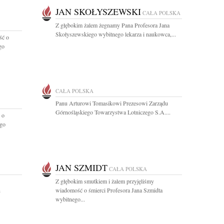
JAN SKOŁYSZEWSKI
CAŁA POLSKA
Z głębokim żalem żegnamy Pana Profesora Jana
Skołyszewskiego wybitnego lekarza i naukowca,...
ść o
go
CAŁA POLSKA
Panu Arturowi Tomasikowi Prezesowi Zarządu
Górnośląskiego Towarzystwa Lotniczego S.A....
 o
ego
JAN SZMIDT
CAŁA POLSKA
Z głębokim smutkiem i żalem przyjęliśmy
n
wiadomość o śmierci Profesora Jana Szmidta
wybitnego...