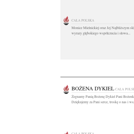
CAŁA POLSKA
Monice Mielnickiej oraz Jej Najbliższym s
wyrazy głębokiego współczucia i słowa...
BOŻENA DYKIEL
CAŁA POLS
Żegnamy Panią Bożenę Dykiel Pani Bożen
Dziękujemy za Pani serce, troskę o nas i wsz
CAŁA POLSKA