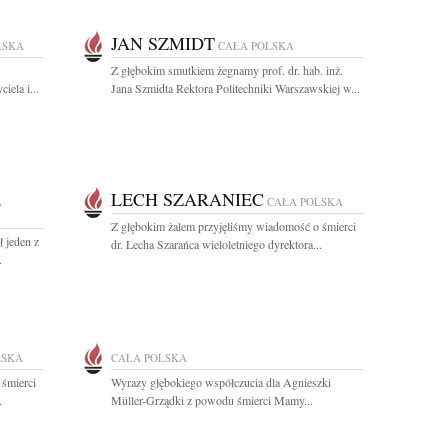
JAN SZMIDT
LSKA
CAŁA POLSKA
Z głębokim smutkiem żegnamy prof. dr. hab. inż.
iela i...
Jana Szmidta Rektora Politechniki Warszawskiej w...
LECH SZARANIEC
A
CAŁA POLSKA
Z głębokim żalem przyjęliśmy wiadomość o śmierci
 jeden z
dr. Lecha Szarańca wieloletniego dyrektora...
.
LSKA
CAŁA POLSKA
 śmierci
Wyrazy głębokiego współczucia dla Agnieszki
.
Müller-Grządki z powodu śmierci Mamy...