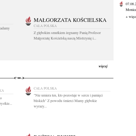
07.08
Monice 
+ więc
MAŁGORZATA KOŚCIELSKA
CAŁA POLSKA
kładamy
Z głębokim smutkiem żegnamy Panią Profesor
Małgorzatę Kościelską naszą Mistrzynię i...
więcej
CAŁA POLSKA
KA
"Nie umiera ten, kto pozostaje w sercu i pamięci
ko
bliskich" Z powodu śmierci Mamy głębokie
ystkie...
wyrazy...