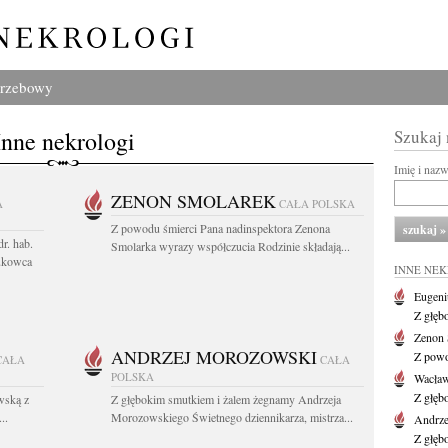
grzebowy
Inne nekrologi
Szukaj
Imię i naz
ZENON SMOLAREK
A
CAŁA POLSKA
Z powodu śmierci Pana nadinspektora Zenona
r. hab.
Smolarka wyrazy współczucia Rodzinie składają...
ukowca
INNE NE
Eugeni
Z głęb
Zenon 
ANDRZEJ MOROZOWSKI
Z powo
CAŁA
CAŁA
POLSKA
Wacła
Z głęb
wską z
Z głębokim smutkiem i żalem żegnamy Andrzeja
..
Morozowskiego Świetnego dziennikarza, mistrza...
Andrze
Z głęb