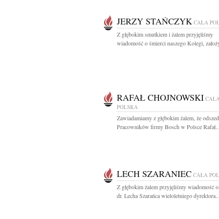
JERZY STAŃCZYK
CAŁA PO
Z głębokim smutkiem i żalem przyjęliśmy
wiadomość o śmierci naszego Kolegi, założyc
RAFAŁ CHOJNOWSKI
CAŁ
POLSKA
Zawiadamiamy z głębokim żalem, że odszedł
Pracowników firmy Bosch w Polsce Rafał..
LECH SZARANIEC
CAŁA PO
Z głębokim żalem przyjęliśmy wiadomość o
dr. Lecha Szarańca wieloletniego dyrektora..