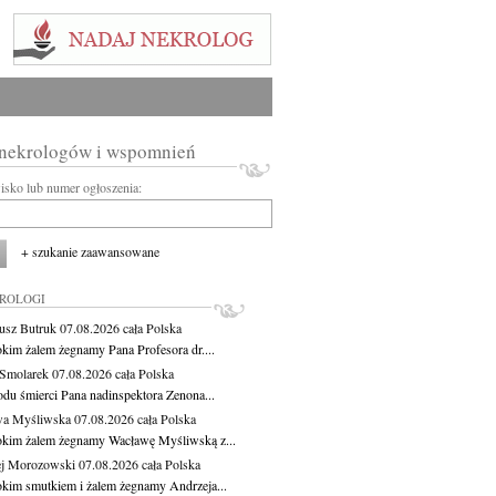
 nekrologów i wspomnień
wisko lub numer ogłoszenia:
+ szukanie zaawansowane
KROLOGI
usz Butruk
07.08.2026
cała Polska
okim żalem żegnamy Pana Profesora dr....
Smolarek
07.08.2026
cała Polska
du śmierci Pana nadinspektora Zenona...
wa Myśliwska
07.08.2026
cała Polska
okim żalem żegnamy Wacławę Myśliwską z...
j Morozowski
07.08.2026
cała Polska
okim smutkiem i żalem żegnamy Andrzeja...