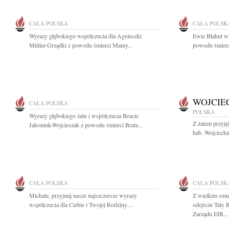
CAŁA POLSKA
CAŁA POLSK
Wyrazy głębokiego współczucia dla Agnieszki
Ewie Błahut w
Müller-Grządki z powodu śmierci Mamy...
powodu śmierc
WOJCIE
CAŁA POLSKA
POLSKA
Wyrazy głębokiego żalu i współczucia Beacie
Z żalem przyję
Jakoniuk-Wojcieszak z powodu śmierci Brata...
hab. Wojciecha
CAŁA POLSKA
CAŁA POLSK
Michale, przyjmij nasze najszczersze wyrazy
Z wielkim smu
współczucia dla Ciebie i Twojej Rodziny....
odejściu Taty
Zarządu EIB...