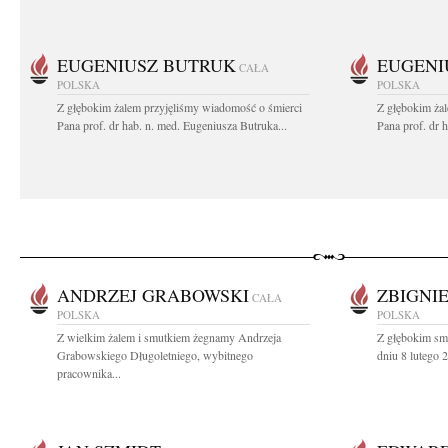
EUGENIUSZ BUTRUK
EUGENI
CAŁA
POLSKA
POLSKA
Z głębokim żalem przyjęliśmy wiadomość o śmierci
Z głębokim ża
Pana prof. dr hab. n. med. Eugeniusza Butruka...
Pana prof. dr 
ANDRZEJ GRABOWSKI
ZBIGNI
CAŁA
POLSKA
POLSKA
Z wielkim żalem i smutkiem żegnamy Andrzeja
Z głębokim sm
Grabowskiego Długoletniego, wybitnego
dniu 8 lutego 
pracownika...