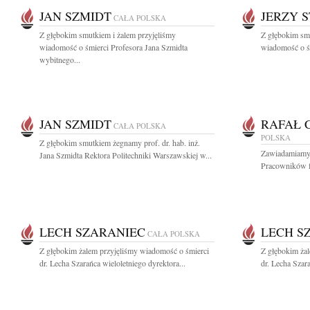
JAN SZMIDT
JERZY 
CAŁA POLSKA
Z głębokim smutkiem i żalem przyjęliśmy
Z głębokim smu
wiadomość o śmierci Profesora Jana Szmidta
wiadomość o śm
wybitnego...
JAN SZMIDT
RAFAŁ 
CAŁA POLSKA
POLSKA
Z głębokim smutkiem żegnamy prof. dr. hab. inż.
Zawiadamiamy z
Jana Szmidta Rektora Politechniki Warszawskiej w...
Pracowników f
LECH SZARANIEC
LECH S
CAŁA POLSKA
Z głębokim żalem przyjęliśmy wiadomość o śmierci
Z głębokim ża
dr. Lecha Szarańca wieloletniego dyrektora...
dr. Lecha Szara