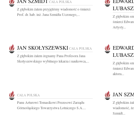
JAN SZMIDT
EDWARD
CAŁA POLSKA
LUBASZ
Z głębokim żalem przyjęliśmy wiadomość o śmierci
Prof. dr. hab. inż. Jana Szmidta Uczonego,...
Z głębokim sm
śmierci Edwar
Artysty...
JAN SKOŁYSZEWSKI
EDWARD
CAŁA POLSKA
LUBASZ
Z głębokim żalem żegnamy Pana Profesora Jana
Skołyszewskiego wybitnego lekarza i naukowca,...
Z głębokim sm
śmierci Edwar
aktora...
JAN SZ
CAŁA POLSKA
Panu Arturowi Tomasikowi Prezesowi Zarządu
Z głębokim żal
Górnośląskiego Towarzystwa Lotniczego S.A....
wiadomość, że 
Szmidt...