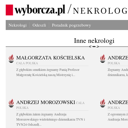
Nekrologi
Odeszli
Poradnik pogrzebowy
Inne nekrologi
MAŁGORZATA KOŚCIELSKA
ANDRZE
CAŁA POLSKA
POLSKA
Z głębokim smutkiem żegnamy Panią Profesor
Żegnamy Andr
Małgorzatę Kościelską naszą Mistrzynię i...
dziennikarza, 
ANDRZEJ MOROZOWSKI
ANDRZE
CAŁA
POLSKA
POLSKA
Z głębokim żalem żegnamy Andrzeja
Z ogromnym ża
Morozowskiego wieloletniego dziennikarza TVN i
Andrzeja Moro
TVN24 Odszedł...