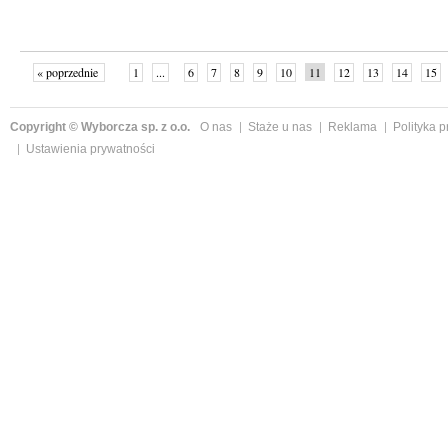
« poprzednie
1
...
6
7
8
9
10
11
12
13
14
15
Copyright © Wyborcza sp. z o.o.
O nas
Staże u nas
Reklama
Polityka 
Ustawienia prywatności