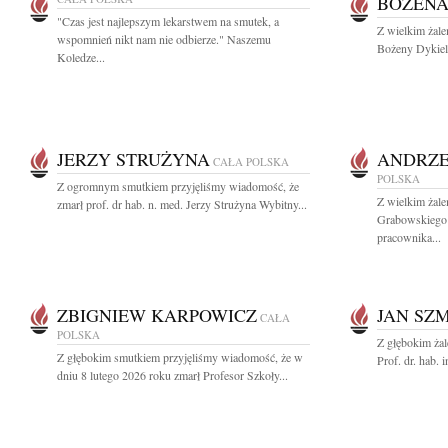
BOŻENA
"Czas jest najlepszym lekarstwem na smutek, a
Z wielkim żal
wspomnień nikt nam nie odbierze." Naszemu
Bożeny Dykiel j
Koledze...
JERZY STRUŻYNA
ANDRZE
CAŁA POLSKA
POLSKA
Z ogromnym smutkiem przyjęliśmy wiadomość, że
Z wielkim żal
zmarł prof. dr hab. n. med. Jerzy Strużyna Wybitny...
Grabowskiego 
pracownika...
ZBIGNIEW KARPOWICZ
JAN SZ
CAŁA
POLSKA
Z głębokim ża
Z głębokim smutkiem przyjęliśmy wiadomość, że w
Prof. dr. hab. 
dniu 8 lutego 2026 roku zmarł Profesor Szkoły...