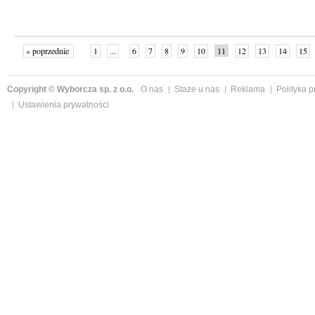
« poprzednie
1
...
6
7
8
9
10
11
12
13
14
15
Copyright © Wyborcza sp. z o.o.
O nas
Staże u nas
Reklama
Polityka 
Ustawienia prywatności