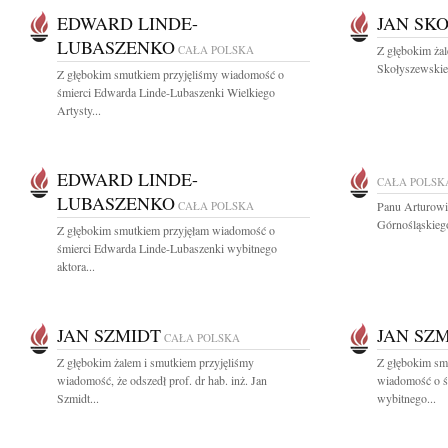
EDWARD LINDE-
JAN SK
LUBASZENKO
CAŁA POLSKA
Z głębokim ża
Skołyszewskieg
Z głębokim smutkiem przyjęliśmy wiadomość o
śmierci Edwarda Linde-Lubaszenki Wielkiego
Artysty...
EDWARD LINDE-
CAŁA POLSK
LUBASZENKO
CAŁA POLSKA
Panu Arturowi
Górnośląskieg
Z głębokim smutkiem przyjęłam wiadomość o
śmierci Edwarda Linde-Lubaszenki wybitnego
aktora...
JAN SZMIDT
JAN SZ
CAŁA POLSKA
Z głębokim żalem i smutkiem przyjęliśmy
Z głębokim smu
wiadomość, że odszedł prof. dr hab. inż. Jan
wiadomość o ś
Szmidt...
wybitnego...