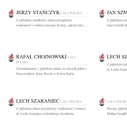
JERZY STAŃCZYK
JAN SZ
CAŁA POLSKA
Z głębokim smutkiem i żalem przyjęliśmy
Z głębokim smu
wiadomość o śmierci naszego Kolegi, założyciela i...
Jana Szmidta R
RAFAŁ CHOJNOWSKI
LECH S
CAŁA
POLSKA
Z głębokim ża
Zawiadamiamy z głębokim żalem, że odszedł jeden z
dr. Lecha Szara
Pracowników firmy Bosch w Polsce Rafał...
LECH SZARANIEC
CAŁA POLSKA
CAŁA POLSK
Z głębokim żalem przyjęliśmy wiadomość o śmierci
Wyrazy głębok
dr. Lecha Szarańca wieloletniego dyrektora...
Müller-Grządk