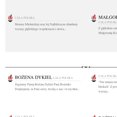
MAŁGOR
CAŁA POLSKA
CAŁA POLSK
Monice Mielnickiej oraz Jej Najbliższym składamy
Z głębokim sm
wyrazy głębokiego współczucia i słowa...
Małgorzatę Koś
BOŻENA DYKIEL
CAŁA POLSK
CAŁA POLSKA
"Nie umiera ten
Żegnamy Panią Bożenę Dykiel Pani Bożenko
bliskich" Z p
Dziękujemy za Pani serce, troskę o nas i wszystkie...
wyrazy...
CAŁA POLSKA