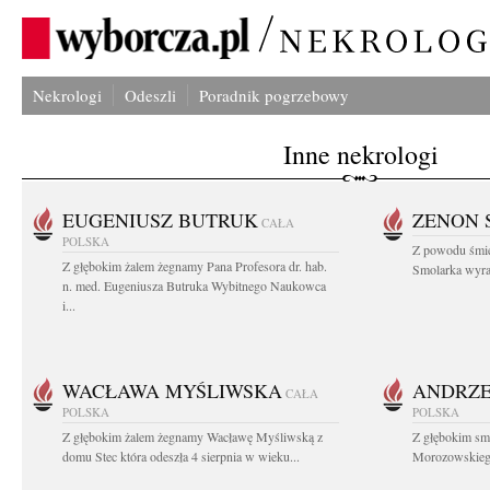
Nekrologi
Odeszli
Poradnik pogrzebowy
Inne nekrologi
EUGENIUSZ BUTRUK
ZENON 
CAŁA
POLSKA
Z powodu śmie
Z głębokim żalem żegnamy Pana Profesora dr. hab.
Smolarka wyraz
n. med. Eugeniusza Butruka Wybitnego Naukowca
i...
WACŁAWA MYŚLIWSKA
ANDRZE
CAŁA
POLSKA
POLSKA
Z głębokim żalem żegnamy Wacławę Myśliwską z
Z głębokim sm
domu Stec która odeszła 4 sierpnia w wieku...
Morozowskiego 