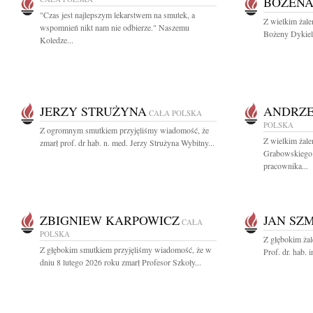
BOŻENA
"Czas jest najlepszym lekarstwem na smutek, a
Z wielkim żal
wspomnień nikt nam nie odbierze." Naszemu
Bożeny Dykiel j
Koledze...
JERZY STRUŻYNA
ANDRZE
CAŁA POLSKA
POLSKA
Z ogromnym smutkiem przyjęliśmy wiadomość, że
Z wielkim żal
zmarł prof. dr hab. n. med. Jerzy Strużyna Wybitny...
Grabowskiego 
pracownika...
ZBIGNIEW KARPOWICZ
JAN SZ
CAŁA
POLSKA
Z głębokim ża
Z głębokim smutkiem przyjęliśmy wiadomość, że w
Prof. dr. hab. 
dniu 8 lutego 2026 roku zmarł Profesor Szkoły...