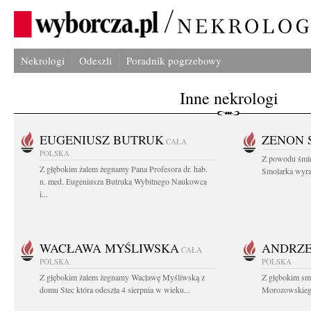
Nekrologi
Odeszli
Poradnik pogrzebowy
Inne nekrologi
EUGENIUSZ BUTRUK
ZENON 
CAŁA
POLSKA
Z powodu śmie
Z głębokim żalem żegnamy Pana Profesora dr. hab.
Smolarka wyraz
n. med. Eugeniusza Butruka Wybitnego Naukowca
i...
WACŁAWA MYŚLIWSKA
ANDRZE
CAŁA
POLSKA
POLSKA
Z głębokim żalem żegnamy Wacławę Myśliwską z
Z głębokim sm
domu Stec która odeszła 4 sierpnia w wieku...
Morozowskiego 