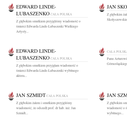
EDWARD LINDE-
JAN SK
LUBASZENKO
CAŁA POLSKA
Z głębokim ża
Skołyszewskieg
Z głębokim smutkiem przyjęliśmy wiadomość o
śmierci Edwarda Linde-Lubaszenki Wielkiego
Artysty...
EDWARD LINDE-
CAŁA POLSK
LUBASZENKO
CAŁA POLSKA
Panu Arturowi
Górnośląskieg
Z głębokim smutkiem przyjęłam wiadomość o
śmierci Edwarda Linde-Lubaszenki wybitnego
aktora...
JAN SZMIDT
JAN SZ
CAŁA POLSKA
Z głębokim żalem i smutkiem przyjęliśmy
Z głębokim smu
wiadomość, że odszedł prof. dr hab. inż. Jan
wiadomość o ś
Szmidt...
wybitnego...