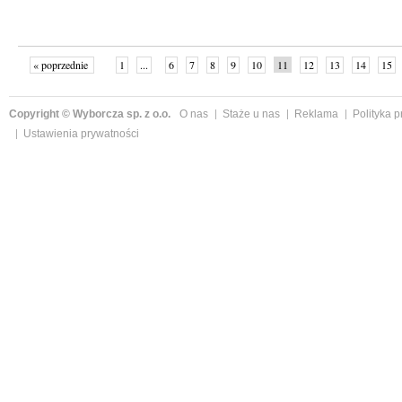
« poprzednie
1
...
6
7
8
9
10
11
12
13
14
15
Copyright © Wyborcza sp. z o.o.
O nas
Staże u nas
Reklama
Polityka 
Ustawienia prywatności