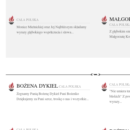
MAŁGOR
CAŁA POLSKA
CAŁA POLSK
Monice Mielnickiej oraz Jej Najbliższym składamy
Z głębokim sm
wyrazy głębokiego współczucia i słowa...
Małgorzatę Koś
BOŻENA DYKIEL
CAŁA POLSK
CAŁA POLSKA
"Nie umiera ten
Żegnamy Panią Bożenę Dykiel Pani Bożenko
bliskich" Z p
Dziękujemy za Pani serce, troskę o nas i wszystkie...
wyrazy...
CAŁA POLSKA