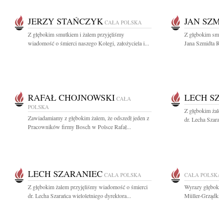
JERZY STAŃCZYK
JAN SZ
CAŁA POLSKA
Z głębokim smutkiem i żalem przyjęliśmy
Z głębokim smu
wiadomość o śmierci naszego Kolegi, założyciela i...
Jana Szmidta R
RAFAŁ CHOJNOWSKI
LECH S
CAŁA
POLSKA
Z głębokim ża
Zawiadamiamy z głębokim żalem, że odszedł jeden z
dr. Lecha Szara
Pracowników firmy Bosch w Polsce Rafał...
LECH SZARANIEC
CAŁA POLSKA
CAŁA POLSK
Z głębokim żalem przyjęliśmy wiadomość o śmierci
Wyrazy głębok
dr. Lecha Szarańca wieloletniego dyrektora...
Müller-Grządk