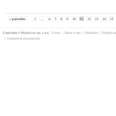
« poprzednie
1
...
6
7
8
9
10
11
12
13
14
15
Copyright © Wyborcza sp. z o.o.
O nas
Staże u nas
Reklama
Polityka 
Ustawienia prywatności