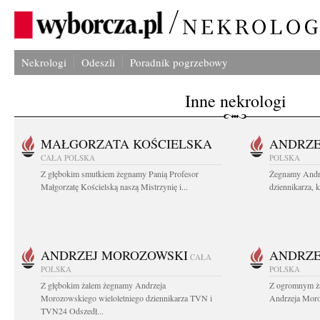
Nekrologi
Odeszli
Poradnik pogrzebowy
Inne nekrologi
MAŁGORZATA KOŚCIELSKA
ANDRZE
CAŁA POLSKA
POLSKA
Z głębokim smutkiem żegnamy Panią Profesor
Żegnamy Andr
Małgorzatę Kościelską naszą Mistrzynię i...
dziennikarza, 
ANDRZEJ MOROZOWSKI
ANDRZE
CAŁA
POLSKA
POLSKA
Z głębokim żalem żegnamy Andrzeja
Z ogromnym ża
Morozowskiego wieloletniego dziennikarza TVN i
Andrzeja Moro
TVN24 Odszedł...