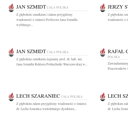
JAN SZMIDT
JERZY 
CAŁA POLSKA
Z głębokim smutkiem i żalem przyjęliśmy
Z głębokim smu
wiadomość o śmierci Profesora Jana Szmidta
wiadomość o śm
wybitnego...
JAN SZMIDT
RAFAŁ 
CAŁA POLSKA
POLSKA
Z głębokim smutkiem żegnamy prof. dr. hab. inż.
Zawiadamiamy z
Jana Szmidta Rektora Politechniki Warszawskiej w...
Pracowników f
LECH SZARANIEC
LECH S
CAŁA POLSKA
Z głębokim żalem przyjęliśmy wiadomość o śmierci
Z głębokim ża
dr. Lecha Szarańca wieloletniego dyrektora...
dr. Lecha Szara