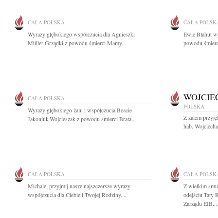
CAŁA POLSKA
CAŁA POLSK
Wyrazy głębokiego współczucia dla Agnieszki
Ewie Błahut w
Müller-Grządki z powodu śmierci Mamy...
powodu śmierc
WOJCIE
CAŁA POLSKA
POLSKA
Wyrazy głębokiego żalu i współczucia Beacie
Z żalem przyję
Jakoniuk-Wojcieszak z powodu śmierci Brata...
hab. Wojciecha
CAŁA POLSKA
CAŁA POLSK
Michale, przyjmij nasze najszczersze wyrazy
Z wielkim smu
współczucia dla Ciebie i Twojej Rodziny....
odejściu Taty
Zarządu EIB...