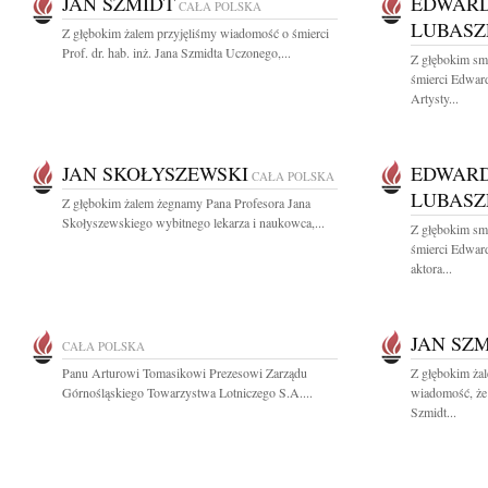
JAN SZMIDT
EDWARD
CAŁA POLSKA
LUBASZ
Z głębokim żalem przyjęliśmy wiadomość o śmierci
Prof. dr. hab. inż. Jana Szmidta Uczonego,...
Z głębokim sm
śmierci Edwar
Artysty...
JAN SKOŁYSZEWSKI
EDWARD
CAŁA POLSKA
LUBASZ
Z głębokim żalem żegnamy Pana Profesora Jana
Skołyszewskiego wybitnego lekarza i naukowca,...
Z głębokim sm
śmierci Edwar
aktora...
JAN SZ
CAŁA POLSKA
Panu Arturowi Tomasikowi Prezesowi Zarządu
Z głębokim żal
Górnośląskiego Towarzystwa Lotniczego S.A....
wiadomość, że 
Szmidt...