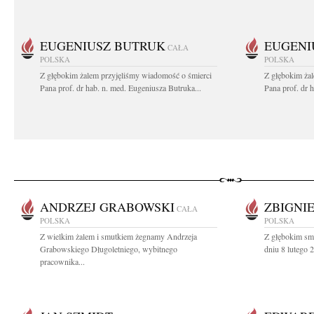
EUGENIUSZ BUTRUK
EUGENI
CAŁA
POLSKA
POLSKA
Z głębokim żalem przyjęliśmy wiadomość o śmierci
Z głębokim ża
Pana prof. dr hab. n. med. Eugeniusza Butruka...
Pana prof. dr 
ANDRZEJ GRABOWSKI
ZBIGNI
CAŁA
POLSKA
POLSKA
Z wielkim żalem i smutkiem żegnamy Andrzeja
Z głębokim sm
Grabowskiego Długoletniego, wybitnego
dniu 8 lutego 
pracownika...