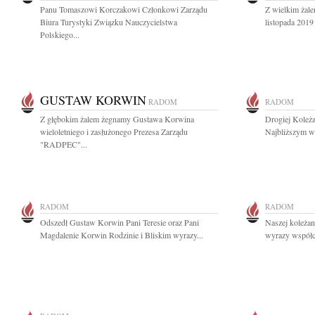
Panu Tomaszowi Korczakowi Członkowi Zarządu
Z wielkim żal
Biura Turystyki Związku Nauczycielstwa
listopada 2019 
Polskiego...
GUSTAW KORWIN
RADOM
RADOM
Z głębokim żalem żegnamy Gustawa Korwina
Drogiej Koleża
wieloletniego i zasłużonego Prezesa Zarządu
Najbliższym wy
"RADPEC"...
RADOM
RADOM
Odszedł Gustaw Korwin Pani Teresie oraz Pani
Naszej koleża
Magdalenie Korwin Rodzinie i Bliskim wyrazy...
wyrazy współcz