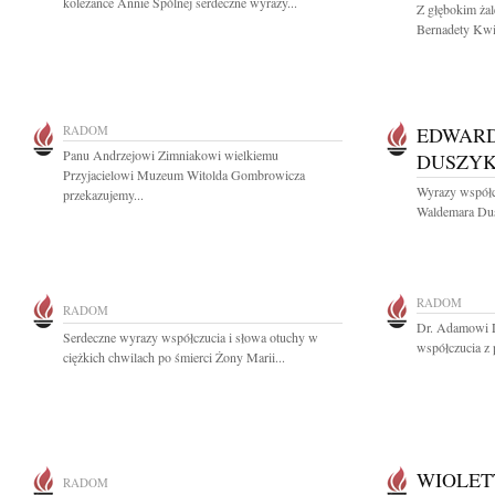
koleżance Annie Spólnej serdeczne wyrazy...
Z głębokim ża
Bernadety Kwie
RADOM
EDWAR
Panu Andrzejowi Zimniakowi wielkiemu
DUSZY
Przyjacielowi Muzeum Witolda Gombrowicza
Wyrazy współc
przekazujemy...
Waldemara Dusz
RADOM
RADOM
Dr. Adamowi 
Serdeczne wyrazy współczucia i słowa otuchy w
współczucia z 
ciężkich chwilach po śmierci Żony Marii...
WIOLET
RADOM