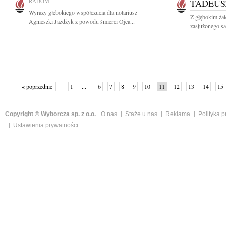
RADOM
TADEUS
Wyrazy głębokiego współczucia dla notariusz
Z głębokim ża
Agnieszki Jażdżyk z powodu śmierci Ojca...
zasłużonego s
« poprzednie
1
...
6
7
8
9
10
11
12
13
14
15
Copyright © Wyborcza sp. z o.o.
O nas
Staże u nas
Reklama
Polityka 
Ustawienia prywatności