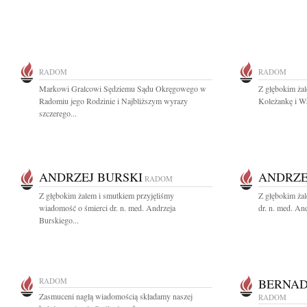
RADOM
RADOM
Markowi Gralcowi Sędziemu Sądu Okręgowego w
Z głębokim ż
Radomiu jego Rodzinie i Najbliższym wyrazy
Koleżankę i Ws
szczerego...
ANDRZEJ BURSKI
ANDRZE
RADOM
Z głębokim żalem i smutkiem przyjęliśmy
Z głębokim ża
wiadomość o śmierci dr. n. med. Andrzeja
dr. n. med. An
Burskiego...
RADOM
BERNAD
Zasmuceni nagłą wiadomością składamy naszej
RADOM