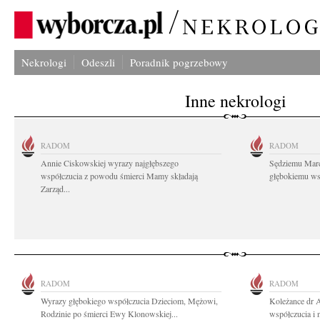
Nekrologi
Odeszli
Poradnik pogrzebowy
Inne nekrologi
RADOM
RADOM
Annie Ciskowskiej wyrazy najgłębszego
Sędziemu Mar
współczucia z powodu śmierci Mamy składają
głębokiemu wsp
Zarząd...
RADOM
RADOM
Wyrazy głębokiego współczucia Dzieciom, Mężowi,
Koleżance dr 
Rodzinie po śmierci Ewy Klonowskiej...
współczucia i 