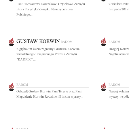
Panu Tomaszowi Korczakowi Członkowi Zarządu
Z wielkim żal
Biura Turystyki Związku Nauczycielstwa
listopada 2019 
Polskiego...
GUSTAW KORWIN
RADOM
RADOM
Z głębokim żalem żegnamy Gustawa Korwina
Drogiej Koleża
wieloletniego i zasłużonego Prezesa Zarządu
Najbliższym wy
"RADPEC"...
RADOM
RADOM
Odszedł Gustaw Korwin Pani Teresie oraz Pani
Naszej koleża
Magdalenie Korwin Rodzinie i Bliskim wyrazy...
wyrazy współcz