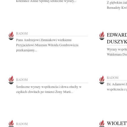
koleżance Annie Spólnej serdeczne wyrazy...
Z głębokim ża
Bernadety Kwie
RADOM
EDWAR
Panu Andrzejowi Zimniakowi wielkiemu
DUSZY
Przyjacielowi Muzeum Witolda Gombrowicza
Wyrazy współc
przekazujemy...
Waldemara Dusz
RADOM
RADOM
Dr. Adamowi 
Serdeczne wyrazy współczucia i słowa otuchy w
współczucia z 
ciężkich chwilach po śmierci Żony Marii...
WIOLET
RADOM