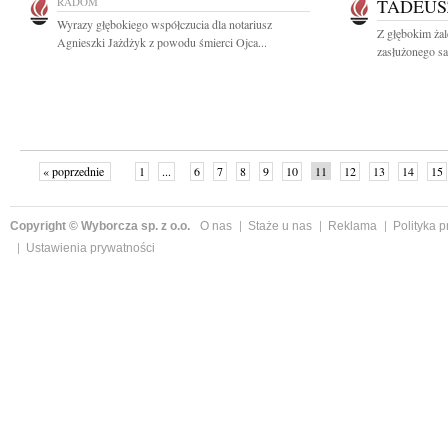
RADOM
TADEUS
Wyrazy głębokiego współczucia dla notariusz
Z głębokim ża
Agnieszki Jażdżyk z powodu śmierci Ojca...
zasłużonego s
« poprzednie
1
...
6
7
8
9
10
11
12
13
14
15
Copyright © Wyborcza sp. z o.o.
O nas
Staże u nas
Reklama
Polityka 
Ustawienia prywatności