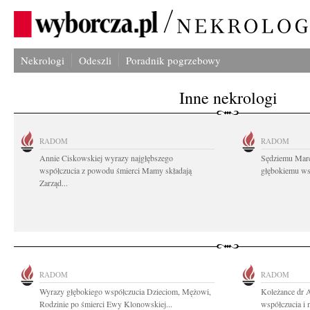
Nekrologi
Odeszli
Poradnik pogrzebowy
Inne nekrologi
RADOM
RADOM
Annie Ciskowskiej wyrazy najgłębszego
Sędziemu Mar
współczucia z powodu śmierci Mamy składają
głębokiemu wsp
Zarząd...
RADOM
RADOM
Wyrazy głębokiego współczucia Dzieciom, Mężowi,
Koleżance dr 
Rodzinie po śmierci Ewy Klonowskiej...
współczucia i 