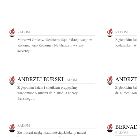
RADOM
RADOM
Markowi Gralcowi Sędziemu Sądu Okręgowego w
Z głębokim ż
Radomiu jego Rodzinie i Najbliższym wyrazy
Koleżankę i Ws
szczerego...
ANDRZEJ BURSKI
ANDRZE
RADOM
Z głębokim żalem i smutkiem przyjęliśmy
Z głębokim ża
wiadomość o śmierci dr. n. med. Andrzeja
dr. n. med. An
Burskiego...
RADOM
BERNAD
Zasmuceni nagłą wiadomością składamy naszej
RADOM