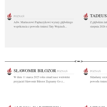
TADEUS
POZNAŃ
Adw. Mariuszowi Paplaczykowi wyrazy głębokiego
Z głębokim ża
współczucia z powodu śmierci Taty Wojciech...
sierpnia 2026 r
SŁAWOMIR BIŁOZOR
POZNAŃ
POZNAŃ
W dniu 11 marca 2025 roku zmarł nasz wieloletni
Składamy szcz
przyjaciel Sławomir Biłozor Żegnamy Go z...
powodu śmierc