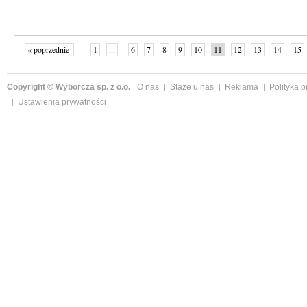
« poprzednie
1
...
6
7
8
9
10
11
12
13
14
15
Copyright © Wyborcza sp. z o.o.
O nas
Staże u nas
Reklama
Polityka 
Ustawienia prywatności