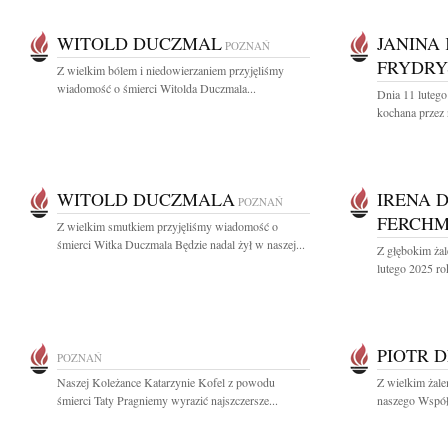
WITOLD DUCZMAL
JANINA
POZNAŃ
FRYDRY
Z wielkim bólem i niedowierzaniem przyjęliśmy
wiadomość o śmierci Witolda Duczmala...
Dnia 11 lutego
kochana przez n
WITOLD DUCZMALA
IRENA 
POZNAŃ
FERCHM
Z wielkim smutkiem przyjęliśmy wiadomość o
śmierci Witka Duczmala Będzie nadal żył w naszej...
Z głębokim ża
lutego 2025 ro
PIOTR 
POZNAŃ
Naszej Koleżance Katarzynie Kofel z powodu
Z wielkim żal
śmierci Taty Pragniemy wyrazić najszczersze...
naszego Współp