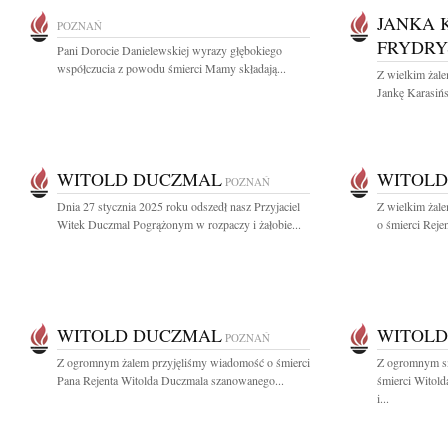
JANKA 
POZNAŃ
FRYDRY
Pani Dorocie Danielewskiej wyrazy głębokiego
współczucia z powodu śmierci Mamy składają...
Z wielkim żal
Jankę Karasińs
WITOLD DUCZMAL
WITOLD
POZNAŃ
Dnia 27 stycznia 2025 roku odszedł nasz Przyjaciel
Z wielkim żal
Witek Duczmal Pogrążonym w rozpaczy i żałobie...
o śmierci Reje
WITOLD DUCZMAL
WITOLD
POZNAŃ
Z ogromnym żalem przyjęliśmy wiadomość o śmierci
Z ogromnym s
Pana Rejenta Witolda Duczmala szanowanego...
śmierci Witol
i...