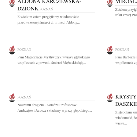
ALDONA KARCZEWSKA-
MIROSŁ
DZIONK
POZNAŃ
Z żalem przyj
roku zmarł Pro
Z wielkim żalem przyjęliśmy wiadomość o
przedwczesnej śmierci dr n. med. Aldony...
POZNAŃ
POZNAŃ
Pani Małgorzacie Myśliwczyk wyrazy głębokiego
Pani Barbarze 
współczucia z powodu śmierci Męża składają...
współczucia z 
KRYSTY
POZNAŃ
DASZKI
Naszemu drogiemu Koledze Profesorowi
Andrzejowi Jarosze składamy wyrazy głębokiego...
Z głębokim smu
wiadomość, że
wieku...