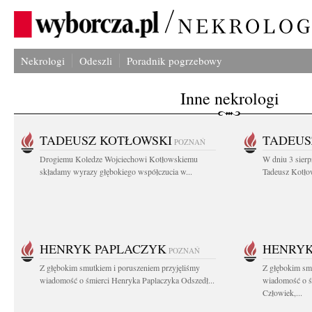
Nekrologi
Odeszli
Poradnik pogrzebowy
Inne nekrologi
TADEUSZ KOTŁOWSKI
TADEUS
POZNAŃ
Drogiemu Koledze Wojciechowi Kotłowskiemu
W dniu 3 sierp
składamy wyrazy głębokiego współczucia w...
Tadeusz Kotłow
HENRYK PAPLACZYK
HENRYK
POZNAŃ
Z głębokim smutkiem i poruszeniem przyjęliśmy
Z głębokim smu
wiadomość o śmierci Henryka Paplaczyka Odszedł...
wiadomość o ś
Człowiek,...