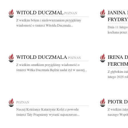
WITOLD DUCZMAL
JANINA
POZNAŃ
FRYDRY
Z wielkim bólem i niedowierzaniem przyjęliśmy
wiadomość o śmierci Witolda Duczmala...
Dnia 11 lutego
kochana przez n
WITOLD DUCZMALA
IRENA 
POZNAŃ
FERCHM
Z wielkim smutkiem przyjęliśmy wiadomość o
śmierci Witka Duczmala Będzie nadal żył w naszej...
Z głębokim ża
lutego 2025 ro
PIOTR 
POZNAŃ
Naszej Koleżance Katarzynie Kofel z powodu
Z wielkim żal
śmierci Taty Pragniemy wyrazić najszczersze...
naszego Współp