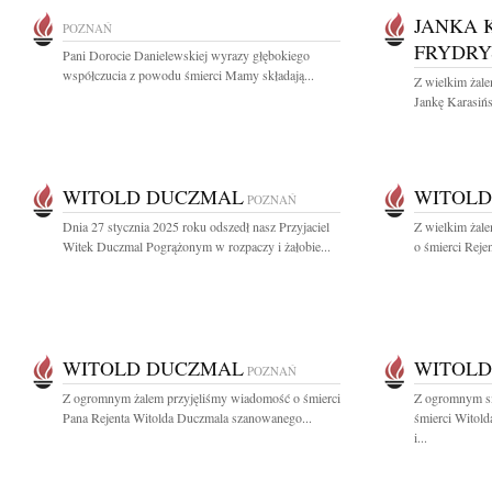
JANKA 
POZNAŃ
FRYDRY
Pani Dorocie Danielewskiej wyrazy głębokiego
współczucia z powodu śmierci Mamy składają...
Z wielkim żal
Jankę Karasińs
WITOLD DUCZMAL
WITOLD
POZNAŃ
Dnia 27 stycznia 2025 roku odszedł nasz Przyjaciel
Z wielkim żal
Witek Duczmal Pogrążonym w rozpaczy i żałobie...
o śmierci Reje
WITOLD DUCZMAL
WITOLD
POZNAŃ
Z ogromnym żalem przyjęliśmy wiadomość o śmierci
Z ogromnym s
Pana Rejenta Witolda Duczmala szanowanego...
śmierci Witol
i...