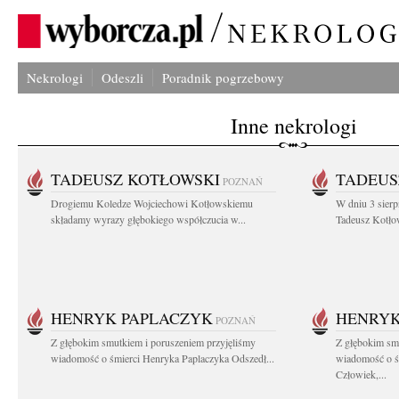
Nekrologi
Odeszli
Poradnik pogrzebowy
Inne nekrologi
TADEUSZ KOTŁOWSKI
TADEUS
POZNAŃ
Drogiemu Koledze Wojciechowi Kotłowskiemu
W dniu 3 sierp
składamy wyrazy głębokiego współczucia w...
Tadeusz Kotłow
HENRYK PAPLACZYK
HENRYK
POZNAŃ
Z głębokim smutkiem i poruszeniem przyjęliśmy
Z głębokim smu
wiadomość o śmierci Henryka Paplaczyka Odszedł...
wiadomość o ś
Człowiek,...