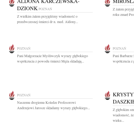
ALDONA KARCZEWSKA-
MIROSŁ
DZIONK
POZNAŃ
Z żalem przyj
roku zmarł Pro
Z wielkim żalem przyjęliśmy wiadomość o
przedwczesnej śmierci dr n. med. Aldony...
POZNAŃ
POZNAŃ
Pani Małgorzacie Myśliwczyk wyrazy głębokiego
Pani Barbarze 
współczucia z powodu śmierci Męża składają...
współczucia z 
KRYSTY
POZNAŃ
DASZKI
Naszemu drogiemu Koledze Profesorowi
Andrzejowi Jarosze składamy wyrazy głębokiego...
Z głębokim smu
wiadomość, że
wieku...