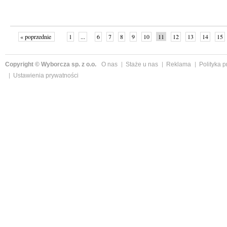
« poprzednie
1
...
6
7
8
9
10
11
12
13
14
15
Copyright © Wyborcza sp. z o.o.
O nas
Staże u nas
Reklama
Polityka 
Ustawienia prywatności