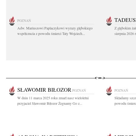
TADEUS
POZNAŃ
Adw. Mariuszowi Paplaczykowi wyrazy głębokiego
Z głębokim ża
współczucia z powodu śmierci Taty Wojciech...
sierpnia 2026 r
SŁAWOMIR BIŁOZOR
POZNAŃ
POZNAŃ
W dniu 11 marca 2025 roku zmarł nasz wieloletni
Składamy szcz
przyjaciel Sławomir Biłozor Żegnamy Go z...
powodu śmierc