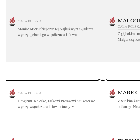
MAŁGOR
CAŁA POLSKA
CAŁA POLSK
Monice Mielnickiej oraz Jej Najbliższym składamy
Z głębokim sm
wyrazy głębokiego współczucia i słowa...
Małgorzatę Koś
MAREK 
CAŁA POLSKA
Drogiemu Koledze, Jackowi Protasowi najszczersze
Z wielkim żal
wyrazy współczucia i słowa otuchy w...
oddanego Naucz