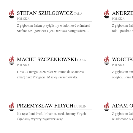
STEFAN SZULGOWICZ
ANDRZE
CAŁA
POLSKA
POLSKA
Z głębokim żalem przyjęliśmy wiadomość o śmierci
Z głębokim ża
Stefana Szulgowicza Ojca Dariusza Szulgowicza....
roku, polska i 
MACIEJ SZCZENIOWSKI
WOJCIE
CAŁA
POLSKA
POLSKA
Dnia 27 lutego 2026 roku w Palma de Mallorca
Z głębokim sm
zmarł nasz Przyjaciel Maciej Szczeniowski...
odejściu Pana 
PRZEMYSŁAW FIRYCH
ADAM 
LUBLIN
Na ręce Pani Prof. dr hab. n. med. Joanny Firych
Z głębokim żal
składamy wyrazy najszczerszego...
wiadomość o śm