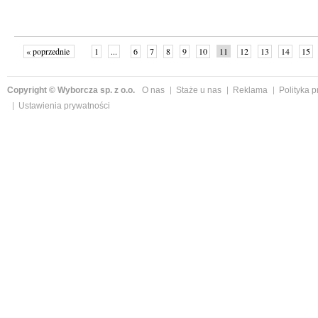
« poprzednie
1
...
6
7
8
9
10
11
12
13
14
15
Copyright © Wyborcza sp. z o.o.
O nas
Staże u nas
Reklama
Polityka 
Ustawienia prywatności