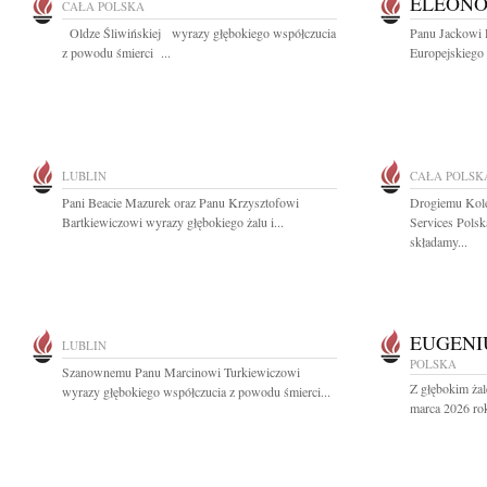
ELEONO
CAŁA POLSKA
Oldze Śliwińskiej wyrazy głębokiego współczucia
Panu Jackowi 
z powodu śmierci ...
Europejskiego 
LUBLIN
CAŁA POLSK
Pani Beacie Mazurek oraz Panu Krzysztofowi
Drogiemu Kol
Bartkiewiczowi wyrazy głębokiego żalu i...
Services Pols
składamy...
EUGENI
LUBLIN
POLSKA
Szanownemu Panu Marcinowi Turkiewiczowi
Z głębokim ża
wyrazy głębokiego współczucia z powodu śmierci...
marca 2026 rok