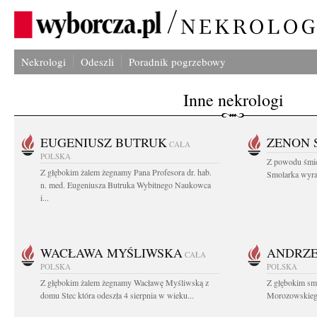
Nekrologi
Odeszli
Poradnik pogrzebowy
Inne nekrologi
EUGENIUSZ BUTRUK
ZENON 
CAŁA
POLSKA
Z powodu śmie
Z głębokim żalem żegnamy Pana Profesora dr. hab.
Smolarka wyraz
n. med. Eugeniusza Butruka Wybitnego Naukowca
i...
WACŁAWA MYŚLIWSKA
ANDRZE
CAŁA
POLSKA
POLSKA
Z głębokim żalem żegnamy Wacławę Myśliwską z
Z głębokim sm
domu Stec która odeszła 4 sierpnia w wieku...
Morozowskiego 