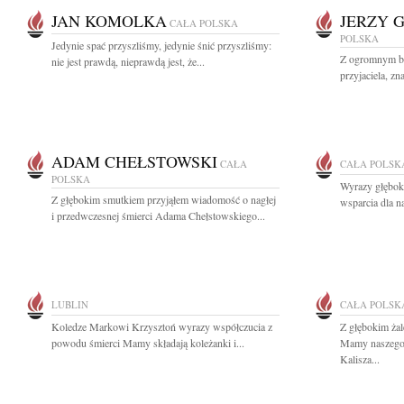
JAN KOMOLKA
JERZY 
CAŁA POLSKA
POLSKA
Jedynie spać przyszliśmy, jedynie śnić przyszliśmy:
Z ogromnym b
nie jest prawdą, nieprawdą jest, że...
przyjaciela, zn
ADAM CHEŁSTOWSKI
CAŁA
CAŁA POLSK
POLSKA
Wyrazy głęboki
Z głębokim smutkiem przyjąłem wiadomość o nagłej
wsparcia dla n
i przedwczesnej śmierci Adama Chełstowskiego...
LUBLIN
CAŁA POLSK
Koledze Markowi Krzysztoń wyrazy współczucia z
Z głębokim ża
powodu śmierci Mamy składają koleżanki i...
Mamy naszego 
Kalisza...