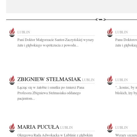
LUBLIN
LUBLIN
Pani Doktor Małgorzacie Santor-Zaczyńskiej wyrazy
Panu Doktoro
żalu i głębokiego współczucia z powodu...
żalu i głęboki
ZBIGNIEW STELMASIAK
LUBLIN
LUBLIN
Łącząc się w żałobie i smutku po śmierci Pana
"...koniec, by 
Profesora Zbigniewa Stelmasiaka oddanego
bliskich, łzy b
pacjentom...
MARIA PUCUŁA
LUBLIN
LUBLIN
Okręgowa Rada Adwokacka w Lublinie z głębokim
Wyrazy szczere