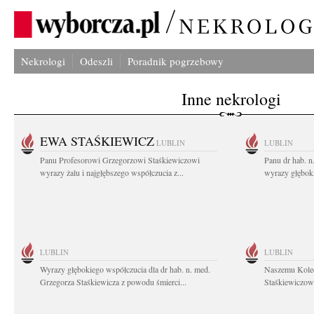
Nekrologi
Odeszli
Poradnik pogrzebowy
Inne nekrologi
EWA STAŚKIEWICZ
LUBLIN
LUBLIN
Panu Profesorowi Grzegorzowi Staśkiewiczowi
Panu dr hab. 
wyrazy żalu i najgłębszego współczucia z...
wyrazy głębok
LUBLIN
LUBLIN
Wyrazy głębokiego współczucia dla dr hab. n. med.
Naszemu Koled
Grzegorza Staśkiewicza z powodu śmierci...
Staśkiewiczowi