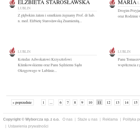
ELŻBIETA STAROSŁAWSKA
MARIA
L
LUBLIN
Drogim Przyja
Z głębokim żalem i smutkiem żegnamy Prof. dr hab.
oraz Rodzinie 
n. med. Elżbietę Starosławską Znamienitą...
LUBLIN
LUBLIN
Koledze Adwokatowi Krzysztofowi
Panu Tomaszow
Klimkowskiemu oraz Panu Sędziemu Sądu
współczucia z
Okręgowego w Lublinie...
« poprzednie
1
...
6
7
8
9
10
11
12
13
14
15
Copyright © Wyborcza sp. z o.o.
O nas
Staże u nas
Reklama
Polityka 
Ustawienia prywatności