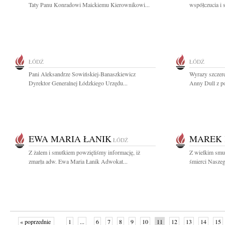
Taty Panu Konradowi Maickiemu Kierownikowi...
współczucia i 
ŁÓDŹ
ŁÓDŹ
Pani Aleksandrze Sowińskiej-Banaszkiewicz
Wyrazy szczere
Dyrektor Generalnej Łódzkiego Urzędu...
Anny Dull z po
EWA MARIA ŁANIK
MAREK 
ŁÓDŹ
Z żalem i smutkiem powzięliśmy informację, iż
Z wielkim smu
zmarła adw. Ewa Maria Łanik Adwokat...
śmierci Naszeg
« poprzednie
1
...
6
7
8
9
10
11
12
13
14
15