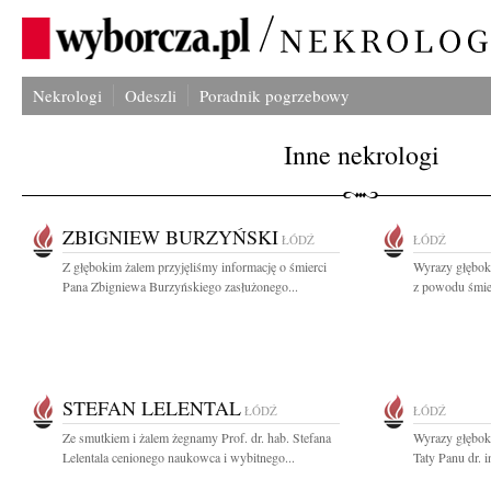
Nekrologi
Odeszli
Poradnik pogrzebowy
Inne nekrologi
ZBIGNIEW BURZYŃSKI
ŁÓDŹ
ŁÓDŹ
Z głębokim żalem przyjęliśmy informację o śmierci
Wyrazy głębok
Pana Zbigniewa Burzyńskiego zasłużonego...
z powodu śmie
STEFAN LELENTAL
ŁÓDŹ
ŁÓDŹ
Ze smutkiem i żalem żegnamy Prof. dr. hab. Stefana
Wyrazy głębok
Lelentala cenionego naukowca i wybitnego...
Taty Panu dr. 