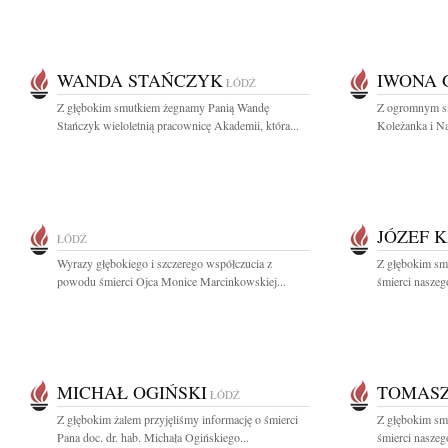
WANDA STAŃCZYK
IWONA 
ŁÓDŹ
Z głębokim smutkiem żegnamy Panią Wandę
Z ogromnym sm
Stańczyk wieloletnią pracownicę Akademii, która...
Koleżanka i N
JÓZEF 
ŁÓDŹ
Wyrazy głębokiego i szczerego współczucia z
Z głębokim sm
powodu śmierci Ojca Monice Marcinkowskiej...
śmierci naszego
MICHAŁ OGIŃSKI
TOMAS
ŁÓDŹ
Z głębokim żalem przyjęliśmy informację o śmierci
Z głębokim sm
Pana doc. dr. hab. Michała Ogińskiego...
śmierci naszeg