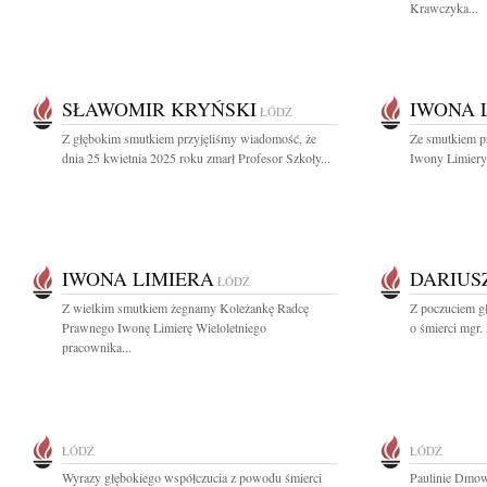
Krawczyka...
SŁAWOMIR KRYŃSKI
IWONA 
ŁÓDŹ
Z głębokim smutkiem przyjęliśmy wiadomość, że
Ze smutkiem p
dnia 25 kwietnia 2025 roku zmarł Profesor Szkoły...
Iwony Limiery 
IWONA LIMIERA
DARIUS
ŁÓDŹ
Z wielkim smutkiem żegnamy Koleżankę Radcę
Z poczuciem g
Prawnego Iwonę Limierę Wieloletniego
o śmierci mgr. 
pracownika...
ŁÓDŹ
ŁÓDŹ
Wyrazy głębokiego współczucia z powodu śmierci
Paulinie Dmow