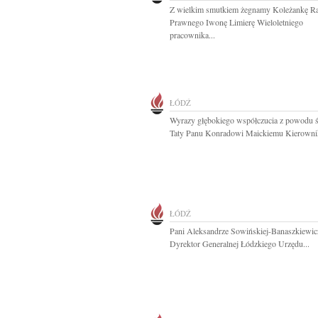
Z wielkim smutkiem żegnamy Koleżankę R
Prawnego Iwonę Limierę Wieloletniego
pracownika...
ŁÓDŹ
Wyrazy głębokiego współczucia z powodu ś
Taty Panu Konradowi Maickiemu Kierownik
ŁÓDŹ
Pani Aleksandrze Sowińskiej-Banaszkiewic
Dyrektor Generalnej Łódzkiego Urzędu...