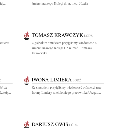
j...
śmierci naszego Kolegi dr. n. med. Józefa...
TOMASZ KRAWCZYK
ŁÓDŹ
śmierci
Z głębokim smutkiem przyjęliśmy wiadomość o
śmierci naszego Kolegi Dr. n. med. Tomasza
Krawczyka...
IWONA LIMIERA
Ź
ŁÓDŹ
ć, że
Ze smutkiem przyjęliśmy wiadomość o śmierci mec.
zkoły...
Iwony Limiery wieloletniego pracownika Urzędu...
DARIUSZ GWIS
ŁÓDŹ