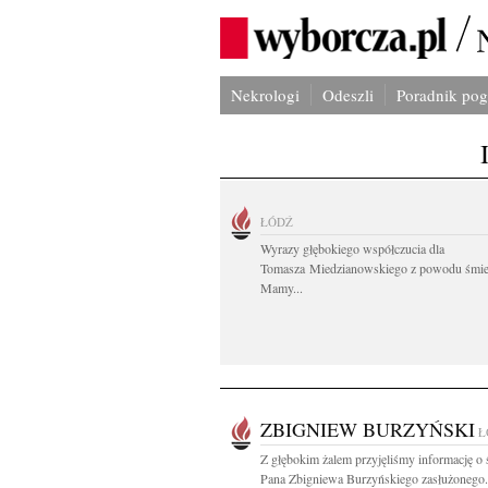
Nekrologi
Odeszli
Poradnik po
ŁÓDŹ
Wyrazy głębokiego współczucia dla
Tomasza Miedzianowskiego z powodu śmie
Mamy...
ZBIGNIEW BURZYŃSKI
Ł
Z głębokim żalem przyjęliśmy informację o 
Pana Zbigniewa Burzyńskiego zasłużonego.