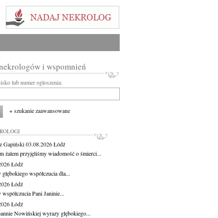
 nekrologów i wspomnień
wisko lub numer ogłoszenia:
+ szukanie zaawansowane
KROLOGI
z Gapiński
03.08.2026
Łódź
m żalem przyjęliśmy wiadomość o śmierci...
.2026
Łódź
 głębokiego współczucia dla...
.2026
Łódź
 współczucia Pani Janinie...
.2026
Łódź
oannie Nowińskiej wyrazy głębokiego...