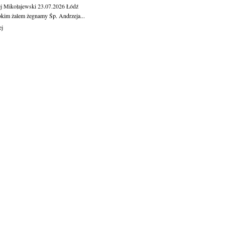
j Mikołajewski
23.07.2026
Łódź
okim żalem żegnamy Śp. Andrzeja...
ej