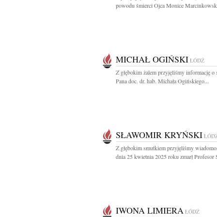
powodu śmierci Ojca Monice Marcinkowskie
MICHAŁ OGIŃSKI
ŁÓDŹ
Z głębokim żalem przyjęliśmy informację o 
Pana doc. dr. hab. Michała Ogińskiego...
SŁAWOMIR KRYŃSKI
ŁÓD
Z głębokim smutkiem przyjęliśmy wiadomoś
dnia 25 kwietnia 2025 roku zmarł Profesor S
IWONA LIMIERA
ŁÓDŹ