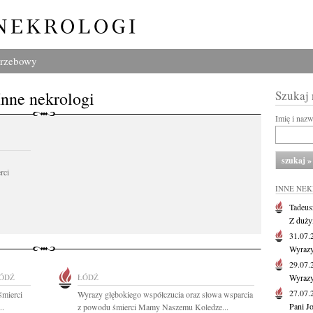
grzebowy
Inne nekrologi
Szukaj
Imię i naz
rci
INNE NE
Tadeus
Z duży
31.07
Wyrazy
29.07
ÓDŹ
ŁÓDŹ
Wyrazy
27.07
śmierci
Wyrazy głębokiego współczucia oraz słowa wsparcia
Pani J
..
z powodu śmierci Mamy Naszemu Koledze...