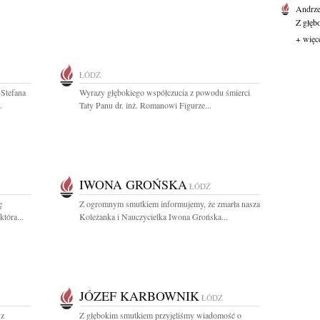
Andrze
Z głęb
+ więc
ŁÓDŹ
 Stefana
Wyrazy głębokiego współczucia z powodu śmierci
.
Taty Panu dr. inż. Romanowi Figurze...
IWONA GROŃSKA
ŁÓDŹ
ę
Z ogromnym smutkiem informujemy, że zmarła nasza
tóra...
Koleżanka i Nauczycielka Iwona Grońska...
JÓZEF KARBOWNIK
ŁÓDŹ
 z
Z głębokim smutkiem przyjęliśmy wiadomość o