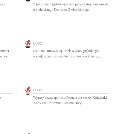
adcę
Z poczuciem głębokiego żalu przyjęliśmy wiadomość
o śmierci mgr. Dariusza Gwisa filologa...
ŁÓDŹ
mierci
Paulinie Dmowskiej-Jasek wyrazy głębokiego
owi...
współczucia i słowa otuchy z powodu śmierci...
ŁÓDŹ
z
Wyrazy szczerego współczucia dla naszej Koleżanki
Anny Dull z powodu śmierci Taty...