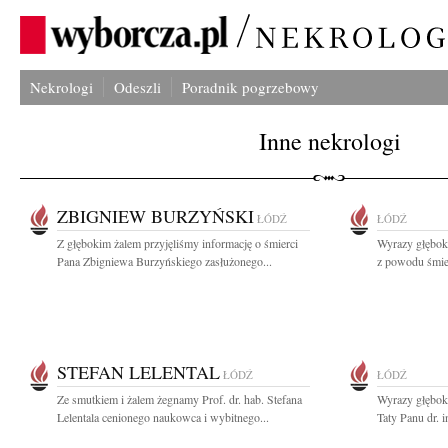
Nekrologi
Odeszli
Poradnik pogrzebowy
Inne nekrologi
ZBIGNIEW BURZYŃSKI
ŁÓDŹ
ŁÓDŹ
Z głębokim żalem przyjęliśmy informację o śmierci
Wyrazy głębok
Pana Zbigniewa Burzyńskiego zasłużonego...
z powodu śmie
STEFAN LELENTAL
ŁÓDŹ
ŁÓDŹ
Ze smutkiem i żalem żegnamy Prof. dr. hab. Stefana
Wyrazy głębok
Lelentala cenionego naukowca i wybitnego...
Taty Panu dr. 