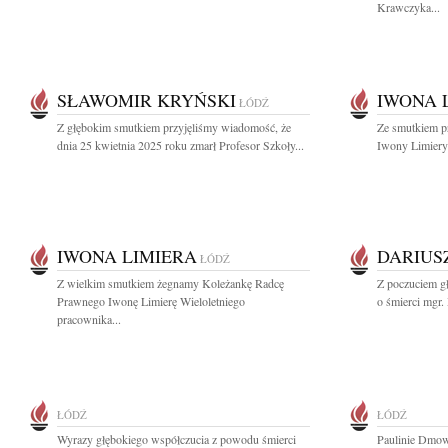
Krawczyka...
SŁAWOMIR KRYŃSKI
IWONA 
ŁÓDŹ
Z głębokim smutkiem przyjęliśmy wiadomość, że
Ze smutkiem p
dnia 25 kwietnia 2025 roku zmarł Profesor Szkoły...
Iwony Limiery 
IWONA LIMIERA
DARIUS
ŁÓDŹ
Z wielkim smutkiem żegnamy Koleżankę Radcę
Z poczuciem g
Prawnego Iwonę Limierę Wieloletniego
o śmierci mgr. 
pracownika...
ŁÓDŹ
ŁÓDŹ
Wyrazy głębokiego współczucia z powodu śmierci
Paulinie Dmow