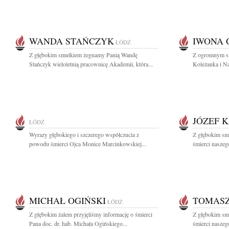
WANDA STAŃCZYK
IWONA 
ŁÓDŹ
Z głębokim smutkiem żegnamy Panią Wandę
Z ogromnym sm
Stańczyk wieloletnią pracownicę Akademii, która...
Koleżanka i N
JÓZEF 
ŁÓDŹ
Wyrazy głębokiego i szczerego współczucia z
Z głębokim sm
powodu śmierci Ojca Monice Marcinkowskiej...
śmierci naszego
MICHAŁ OGIŃSKI
TOMAS
ŁÓDŹ
Z głębokim żalem przyjęliśmy informację o śmierci
Z głębokim sm
Pana doc. dr. hab. Michała Ogińskiego...
śmierci naszeg