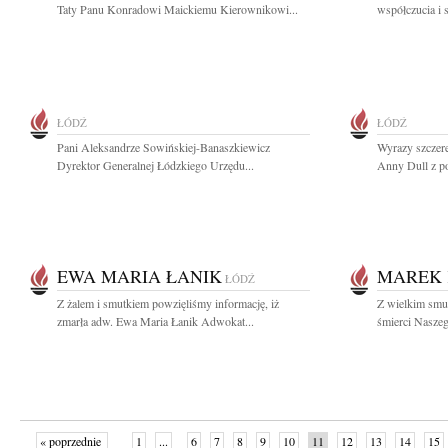
Taty Panu Konradowi Maickiemu Kierownikowi...
współczucia i 
ŁÓDŹ
ŁÓDŹ
Pani Aleksandrze Sowińskiej-Banaszkiewicz
Wyrazy szczere
Dyrektor Generalnej Łódzkiego Urzędu...
Anny Dull z po
EWA MARIA ŁANIK
MAREK 
ŁÓDŹ
Z żalem i smutkiem powzięliśmy informację, iż
Z wielkim smu
zmarła adw. Ewa Maria Łanik Adwokat...
śmierci Naszeg
« poprzednie
1
...
6
7
8
9
10
11
12
13
14
15