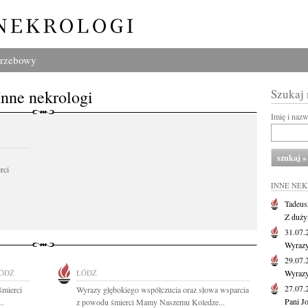
grzebowy
Inne nekrologi
Szukaj
Imię i naz
rci
INNE NE
Tadeus
Z duży
31.07
Wyrazy
29.07
ÓDŹ
ŁÓDŹ
Wyrazy
27.07
śmierci
Wyrazy głębokiego współczucia oraz słowa wsparcia
Pani J
..
z powodu śmierci Mamy Naszemu Koledze...