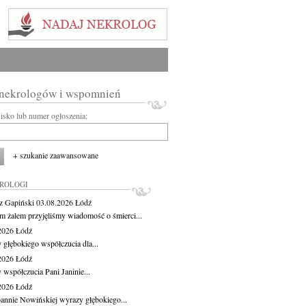
 nekrologów i wspomnień
wisko lub numer ogłoszenia:
+ szukanie zaawansowane
KROLOGI
z Gapiński
03.08.2026
Łódź
m żalem przyjęliśmy wiadomość o śmierci...
.2026
Łódź
 głębokiego współczucia dla...
.2026
Łódź
 współczucia Pani Janinie...
.2026
Łódź
oannie Nowińskiej wyrazy głębokiego...