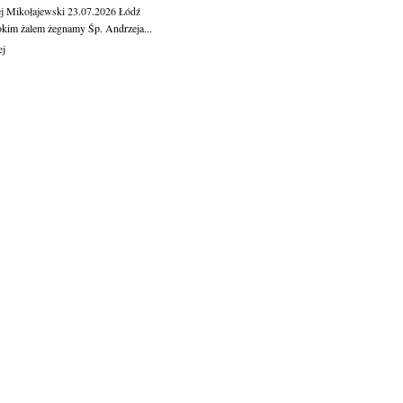
j Mikołajewski
23.07.2026
Łódź
okim żalem żegnamy Śp. Andrzeja...
ej