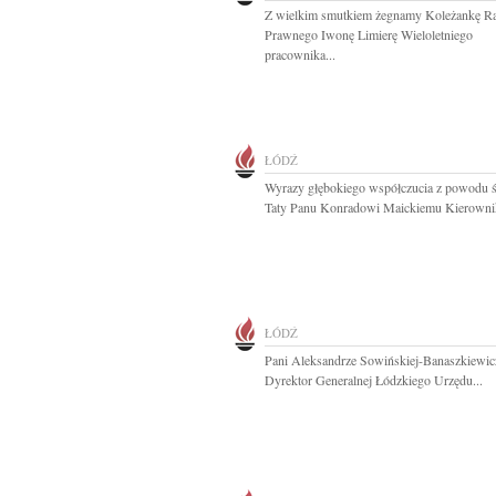
Z wielkim smutkiem żegnamy Koleżankę R
Prawnego Iwonę Limierę Wieloletniego
pracownika...
ŁÓDŹ
Wyrazy głębokiego współczucia z powodu ś
Taty Panu Konradowi Maickiemu Kierownik
ŁÓDŹ
Pani Aleksandrze Sowińskiej-Banaszkiewic
Dyrektor Generalnej Łódzkiego Urzędu...