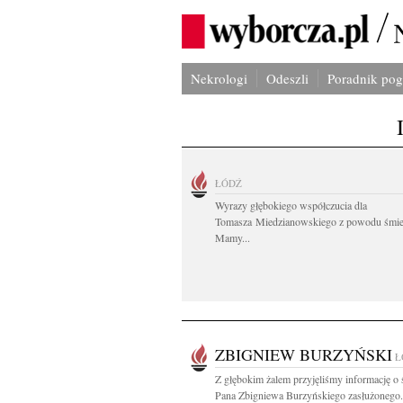
Nekrologi
Odeszli
Poradnik po
ŁÓDŹ
Wyrazy głębokiego współczucia dla
Tomasza Miedzianowskiego z powodu śmie
Mamy...
ZBIGNIEW BURZYŃSKI
Ł
Z głębokim żalem przyjęliśmy informację o 
Pana Zbigniewa Burzyńskiego zasłużonego.