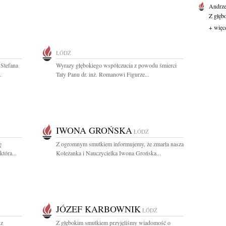
Andrze
Z głęb
+ więc
ŁÓDŹ
 Stefana
Wyrazy głębokiego współczucia z powodu śmierci
.
Taty Panu dr. inż. Romanowi Figurze...
IWONA GROŃSKA
ŁÓDŹ
ę
Z ogromnym smutkiem informujemy, że zmarła nasza
tóra...
Koleżanka i Nauczycielka Iwona Grońska...
JÓZEF KARBOWNIK
ŁÓDŹ
 z
Z głębokim smutkiem przyjęliśmy wiadomość o