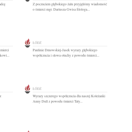
adcę
Z poczuciem głębokiego żalu przyjęliśmy wiadomość
o śmierci mgr. Dariusza Gwisa filologa...
ŁÓDŹ
mierci
Paulinie Dmowskiej-Jasek wyrazy głębokiego
owi...
współczucia i słowa otuchy z powodu śmierci...
ŁÓDŹ
z
Wyrazy szczerego współczucia dla naszej Koleżanki
Anny Dull z powodu śmierci Taty...