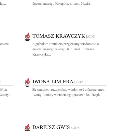
j...
śmierci naszego Kolegi dr. n. med. Józefa...
TOMASZ KRAWCZYK
ŁÓDŹ
śmierci
Z głębokim smutkiem przyjęliśmy wiadomość o
śmierci naszego Kolegi Dr. n. med. Tomasza
Krawczyka...
IWONA LIMIERA
Ź
ŁÓDŹ
ć, że
Ze smutkiem przyjęliśmy wiadomość o śmierci mec.
zkoły...
Iwony Limiery wieloletniego pracownika Urzędu...
DARIUSZ GWIS
ŁÓDŹ