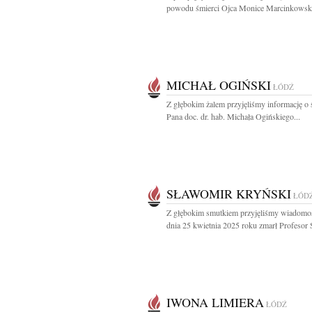
powodu śmierci Ojca Monice Marcinkowskie
MICHAŁ OGIŃSKI
ŁÓDŹ
Z głębokim żalem przyjęliśmy informację o 
Pana doc. dr. hab. Michała Ogińskiego...
SŁAWOMIR KRYŃSKI
ŁÓD
Z głębokim smutkiem przyjęliśmy wiadomoś
dnia 25 kwietnia 2025 roku zmarł Profesor S
IWONA LIMIERA
ŁÓDŹ