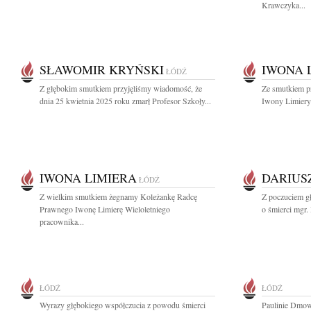
Krawczyka...
SŁAWOMIR KRYŃSKI
IWONA 
ŁÓDŹ
Z głębokim smutkiem przyjęliśmy wiadomość, że
Ze smutkiem p
dnia 25 kwietnia 2025 roku zmarł Profesor Szkoły...
Iwony Limiery 
IWONA LIMIERA
DARIUS
ŁÓDŹ
Z wielkim smutkiem żegnamy Koleżankę Radcę
Z poczuciem g
Prawnego Iwonę Limierę Wieloletniego
o śmierci mgr. 
pracownika...
ŁÓDŹ
ŁÓDŹ
Wyrazy głębokiego współczucia z powodu śmierci
Paulinie Dmow