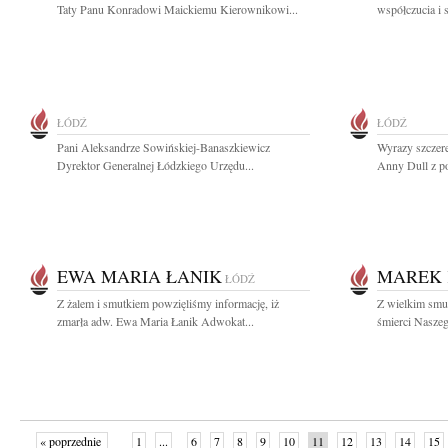
Taty Panu Konradowi Maickiemu Kierownikowi...
współczucia i 
ŁÓDŹ
ŁÓDŹ
Pani Aleksandrze Sowińskiej-Banaszkiewicz
Wyrazy szczere
Dyrektor Generalnej Łódzkiego Urzędu...
Anny Dull z po
EWA MARIA ŁANIK
MAREK 
ŁÓDŹ
Z żalem i smutkiem powzięliśmy informację, iż
Z wielkim smu
zmarła adw. Ewa Maria Łanik Adwokat...
śmierci Naszeg
« poprzednie
1
...
6
7
8
9
10
11
12
13
14
15