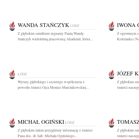
WANDA STAŃCZYK
IWONA 
ŁÓDŹ
Z głębokim smutkiem żegnamy Panią Wandę
Z ogromnym sm
Stańczyk wieloletnią pracownicę Akademii, która...
Koleżanka i N
JÓZEF 
ŁÓDŹ
Wyrazy głębokiego i szczerego współczucia z
Z głębokim sm
powodu śmierci Ojca Monice Marcinkowskiej...
śmierci naszego
MICHAŁ OGIŃSKI
TOMAS
ŁÓDŹ
Z głębokim żalem przyjęliśmy informację o śmierci
Z głębokim sm
Pana doc. dr. hab. Michała Ogińskiego...
śmierci naszeg