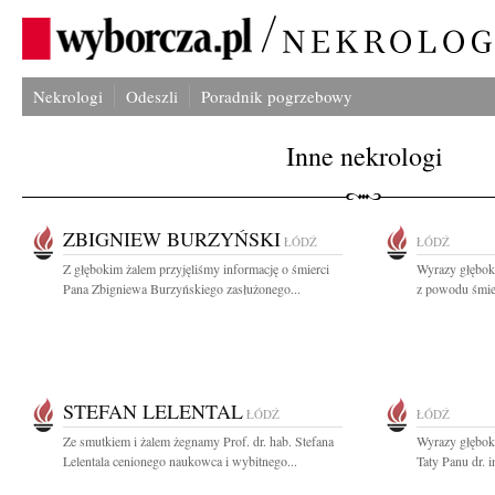
Nekrologi
Odeszli
Poradnik pogrzebowy
Inne nekrologi
ZBIGNIEW BURZYŃSKI
ŁÓDŹ
ŁÓDŹ
Z głębokim żalem przyjęliśmy informację o śmierci
Wyrazy głębok
Pana Zbigniewa Burzyńskiego zasłużonego...
z powodu śmie
STEFAN LELENTAL
ŁÓDŹ
ŁÓDŹ
Ze smutkiem i żalem żegnamy Prof. dr. hab. Stefana
Wyrazy głębok
Lelentala cenionego naukowca i wybitnego...
Taty Panu dr. 