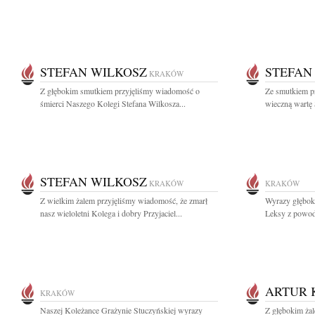
STEFAN WILKOSZ
STEFAN
KRAKÓW
Z głębokim smutkiem przyjęliśmy wiadomość o
Ze smutkiem p
śmierci Naszego Kolegi Stefana Wilkosza...
wieczną wartę
STEFAN WILKOSZ
KRAKÓW
KRAKÓW
Z wielkim żalem przyjęliśmy wiadomość, że zmarł
Wyrazy głębok
nasz wieloletni Kolega i dobry Przyjaciel...
Leksy z powodu
ARTUR 
KRAKÓW
Naszej Koleżance Grażynie Stuczyńskiej wyrazy
Z głębokim żal