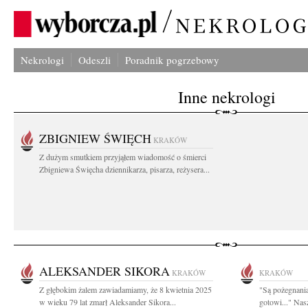
Nekrologi
Odeszli
Poradnik pogrzebowy
Inne nekrologi
ZBIGNIEW ŚWIĘCH
KRAKÓW
Z dużym smutkiem przyjąłem wiadomość o śmierci
Zbigniewa Święcha dziennikarza, pisarza, reżysera...
ALEKSANDER SIKORA
KRAKÓW
KRAKÓW
Z głębokim żalem zawiadamiamy, że 8 kwietnia 2025
"Są pożegnania
w wieku 79 lat zmarł Aleksander Sikora...
gotowi..." Nas