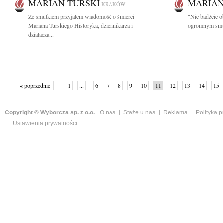
MARIAN TURSKI
MARIAN
KRAKÓW
Ze smutkiem przyjąłem wiadomość o śmierci
"Nie bądźcie o
Mariana Turskiego Historyka, dziennikarza i
ogromnym smut
działacza...
« poprzednie
1
...
6
7
8
9
10
11
12
13
14
15
Copyright © Wyborcza sp. z o.o.
O nas
Staże u nas
Reklama
Polityka 
Ustawienia prywatności