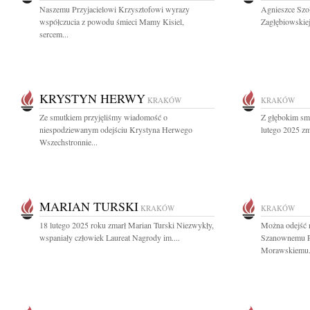
Naszemu Przyjacielowi Krzysztofowi wyrazy
Agnieszce Szo
współczucia z powodu śmieci Mamy Kisiel,
Zagłębiowskiej 
sercem...
KRYSTYN HERWY
KRAKÓW
KRAKÓW
Ze smutkiem przyjęliśmy wiadomość o
Z głębokim sm
niespodziewanym odejściu Krystyna Herwego
lutego 2025 zma
Wszechstronnie...
MARIAN TURSKI
KRAKÓW
KRAKÓW
18 lutego 2025 roku zmarł Marian Turski Niezwykły,
Można odejść n
wspaniały człowiek Laureat Nagrody im....
Szanownemu Pa
Morawskiemu.