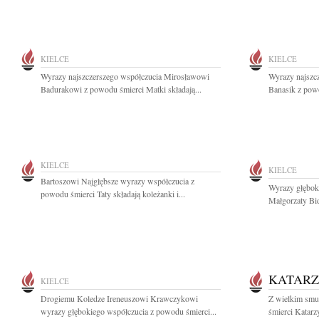
KIELCE
KIELCE
Wyrazy najszczerszego współczucia Mirosławowi
Wyrazy najszc
Badurakowi z powodu śmierci Matki składają...
Banasik z powo
KIELCE
KIELCE
Bartoszowi Najgłębsze wyrazy współczucia z
Wyrazy głęboki
powodu śmierci Taty składają koleżanki i...
Małgorzaty Bid
KATARZ
KIELCE
Drogiemu Koledze Ireneuszowi Krawczykowi
Z wielkim smu
wyrazy głębokiego współczucia z powodu śmierci...
śmierci Katarz