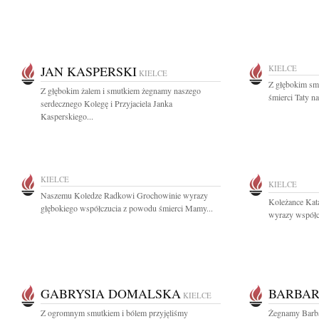
JAN KASPERSKI
KIELCE
KIELCE
Z głębokim sm
Z głębokim żalem i smutkiem żegnamy naszego
śmierci Taty na
serdecznego Kolegę i Przyjaciela Janka
Kasperskiego...
KIELCE
KIELCE
Naszemu Koledze Radkowi Grochowinie wyrazy
Koleżance Kat
głębokiego współczucia z powodu śmierci Mamy...
wyrazy współcz
GABRYSIA DOMALSKA
BARBA
KIELCE
Z ogromnym smutkiem i bólem przyjęliśmy
Żegnamy Barba