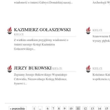
wiadomość o śmierci Gabrysi Domalskiej naszej...
Archeologii Wy
KAZIMIERZ GOŁASZEWSKI
KIELCE
KIELCE
Szanownemu Pa
Z wielkim smutkiem przyjęliśmy wiadomość o
wyrazy głęboki
śmierci naszego Kolegi Kazimierza
Gołaszewskiego...
JERZY BUKOWSKI
KIELCE
KIELCE
Żegnamy Jerzego Bukowskiego Wspaniałego
Koleżance Kata
Człowieka, Niezawodnego Kolegę Małżonce,
współczucia z 
Synowi i...
« poprzednie
1
...
6
7
8
9
10
11
12
13
14
15