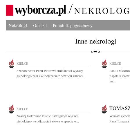
Nekrologi
Odeszli
Poradnik pogrzebowy
Inne nekrologi
KIELCE
KIELCE
Szanownemu Panu Piotrowi Hnidanowi wyrazy
Panu Doktoro
głębokiego żalu i współczucia z powodu śmierci...
Zapale Kierown
im....
TOMASZ
KIELCE
Naszej Koleżance Dianie Szwagrzyk wyrazy
Wyrazy głęboki
głębokiego współczucia i słowa wsparcie w...
Pana Tomasza T