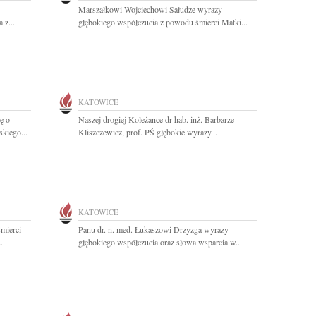
Marszałkowi Wojciechowi Sałudze wyrazy
 z...
głębokiego współczucia z powodu śmierci Matki...
KATOWICE
ę o
Naszej drogiej Koleżance dr hab. inż. Barbarze
kiego...
Kliszczewicz, prof. PŚ głębokie wyrazy...
KATOWICE
mierci
Panu dr. n. med. Łukaszowi Drzyzga wyrazy
...
głębokiego współczucia oraz słowa wsparcia w...