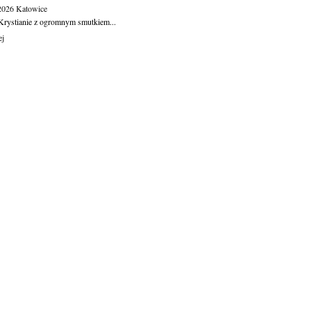
.2026
Katowice
Krystianie z ogromnym smutkiem...
ej