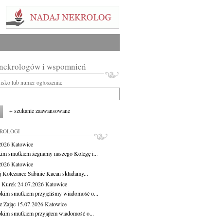
 nekrologów i wspomnień
wisko lub numer ogłoszenia:
+ szukanie zaawansowane
KROLOGI
.2026
Katowice
kim smutkiem żegnamy naszego Kolegę i...
.2026
Katowice
j Koleżance Sabinie Kacan składamy...
 Kurek
24.07.2026
Katowice
okim smutkiem przyjęliśmy wiadomość o...
z Zając
15.07.2026
Katowice
okim smutkiem przyjąłem wiadomość o...