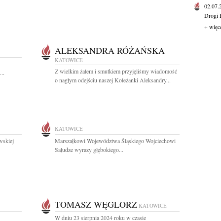
02.07
Drogi 
+ więc
ALEKSANDRA RÓŻAŃSKA
KATOWICE
Z wielkim żalem i smutkiem przyjęliśmy wiadomość
..
o nagłym odejściu naszej Koleżanki Aleksandry...
KATOWICE
wskiej
Marszałkowi Województwa Śląskiego Wojciechowi
Sałudze wyrazy głębokiego...
TOMASZ WĘGLORZ
KATOWICE
W dniu 23 sierpnia 2024 roku w czasie