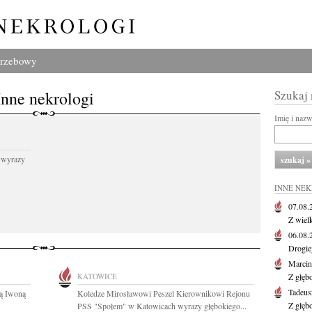
grzebowy
Inne nekrologi
Szukaj
Imię i naz
 wyrazy
INNE NE
07.08
Z wiel
06.08
Drogie
Marcin
KATOWICE
Z głęb
Tadeus
ką Iwoną
Koledze Mirosławowi Peszel Kierownikowi Rejonu
Z głęb
PSS "Społem" w Katowicach wyrazy głębokiego...