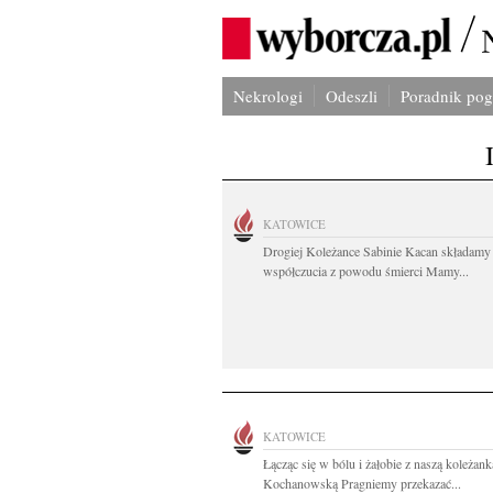
Nekrologi
Odeszli
Poradnik po
KATOWICE
Drogiej Koleżance Sabinie Kacan składamy
współczucia z powodu śmierci Mamy...
KATOWICE
Łącząc się w bólu i żałobie z naszą koleżan
Kochanowską Pragniemy przekazać...