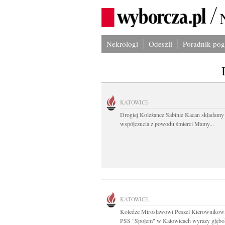
Nekrologi
Odeszli
Poradnik po
KATOWICE
Drogiej Koleżance Sabinie Kacan składamy
współczucia z powodu śmierci Mamy...
KATOWICE
Koledze Mirosławowi Peszel Kierownikow
PSS "Społem" w Katowicach wyrazy głębok