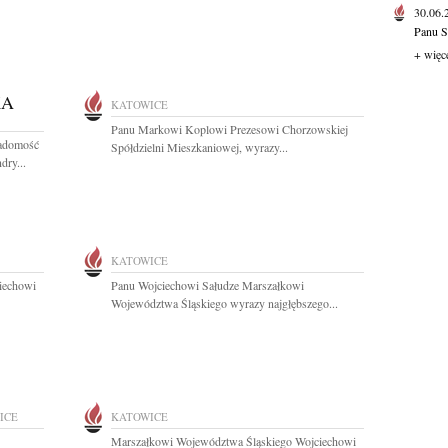
30.06
Panu S
+ więc
KA
KATOWICE
Panu Markowi Koplowi Prezesowi Chorzowskiej
iadomość
Spółdzielni Mieszkaniowej, wyrazy...
dry...
KATOWICE
iechowi
Panu Wojciechowi Sałudze Marszałkowi
Województwa Śląskiego wyrazy najgłębszego...
ICE
KATOWICE
Marszałkowi Województwa Śląskiego Wojciechowi