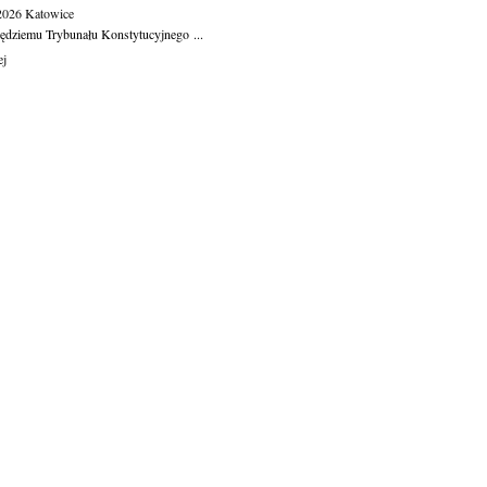
.2026
Katowice
ędziemu Trybunału Konstytucyjnego ...
ej