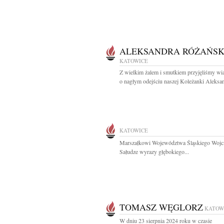
ALEKSANDRA RÓŻAŃS
KATOWICE
Z wielkim żalem i smutkiem przyjęliśmy w
o nagłym odejściu naszej Koleżanki Aleksan
KATOWICE
Marszałkowi Województwa Śląskiego Wojc
Sałudze wyrazy głębokiego...
TOMASZ WĘGLORZ
KATOW
W dniu 23 sierpnia 2024 roku w czasie