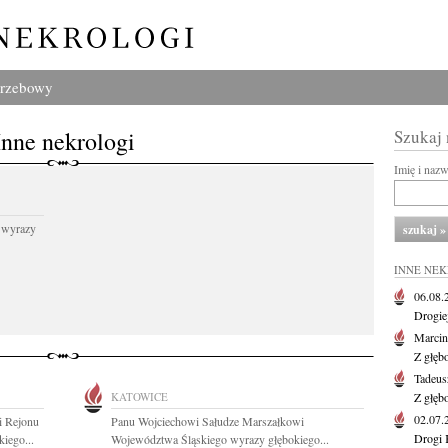
grzebowy
Inne nekrologi
Szukaj
Imię i naz
 wyrazy
INNE NE
06.08
Drogie
Marcin
Z głęb
Tadeus
KATOWICE
Z głęb
02.07
i Rejonu
Panu Wojciechowi Sałudze Marszałkowi
Drogi 
iego...
Województwa Śląskiego wyrazy głębokiego...