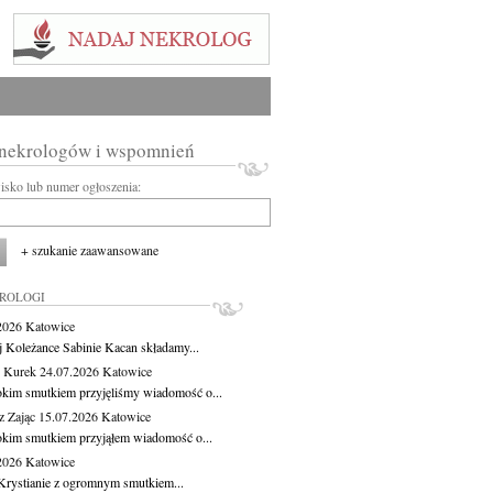
 nekrologów i wspomnień
wisko lub numer ogłoszenia:
+ szukanie zaawansowane
KROLOGI
.2026
Katowice
j Koleżance Sabinie Kacan składamy...
 Kurek
24.07.2026
Katowice
okim smutkiem przyjęliśmy wiadomość o...
z Zając
15.07.2026
Katowice
okim smutkiem przyjąłem wiadomość o...
.2026
Katowice
Krystianie z ogromnym smutkiem...