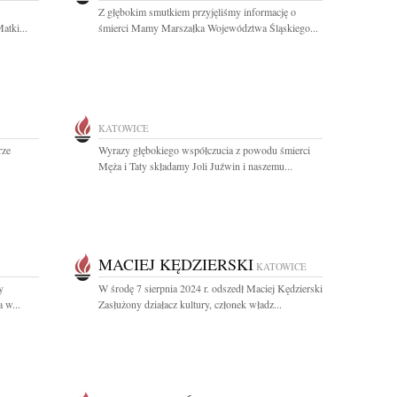
Z głębokim smutkiem przyjęliśmy informację o
atki...
śmierci Mamy Marszałka Województwa Śląskiego...
KATOWICE
rze
Wyrazy głębokiego współczucia z powodu śmierci
Męża i Taty składamy Joli Juźwin i naszemu...
MACIEJ KĘDZIERSKI
KATOWICE
y
W środę 7 sierpnia 2024 r. odszedł Maciej Kędzierski
 w...
Zasłużony działacz kultury, członek władz...