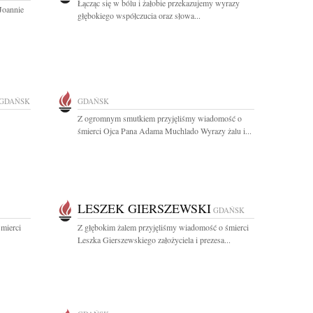
Łącząc się w bólu i żałobie przekazujemy wyrazy
Joannie
głębokiego współczucia oraz słowa...
GDAŃSK
GDAŃSK
Z ogromnym smutkiem przyjęliśmy wiadomość o
śmierci Ojca Pana Adama Muchlado Wyrazy żalu i...
LESZEK GIERSZEWSKI
GDAŃSK
mierci
Z głębokim żalem przyjęliśmy wiadomość o śmierci
Leszka Gierszewskiego założyciela i prezesa...