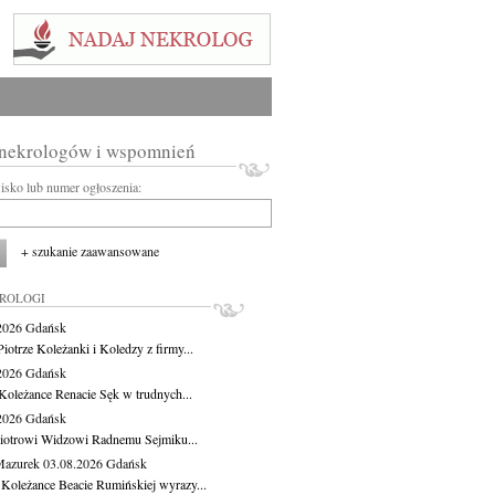
 nekrologów i wspomnień
wisko lub numer ogłoszenia:
+ szukanie zaawansowane
KROLOGI
.2026
Gdańsk
iotrze Koleżanki i Koledzy z firmy...
.2026
Gdańsk
Koleżance Renacie Sęk w trudnych...
.2026
Gdańsk
iotrowi Widzowi Radnemu Sejmiku...
Mazurek
03.08.2026
Gdańsk
 Koleżance Beacie Rumińskiej wyrazy...