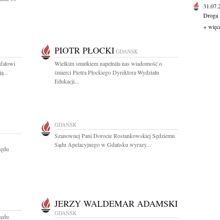
31.07
Droga 
+ więc
PIOTR PŁOCKI
GDAŃSK
fałowi
Wielkim smutkiem napełniła nas wiadomość o
ą...
śmierci Piotra Płockiego Dyrektora Wydziału
Edukacji...
GDAŃSK
Szanownej Pani Dorocie Rostankowskiej Sędziemu
Sądu Apelacyjnego w Gdańsku wyrazy...
zędu
JERZY WALDEMAR ADAMSKI
GDAŃSK
zędu