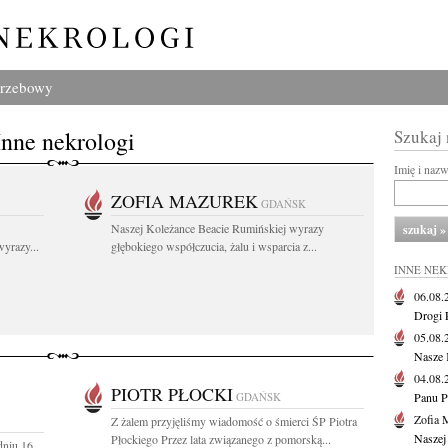
grzebowy
Inne nekrologi
Szukaj
Imię i naz
ZOFIA MAZUREK
GDAŃSK
Naszej Koleżance Beacie Rumińskiej wyrazy
yrazy...
głębokiego współczucia, żalu i wsparcia z...
INNE NE
06.08
Drogi P
05.08
Nasze 
04.08
PIOTR PŁOCKI
GDAŃSK
Panu P
Zofia 
Z żalem przyjęliśmy wiadomość o śmierci ŚP Piotra
Naszej
Płockiego Przez lata związanego z pomorską...
dniu 16