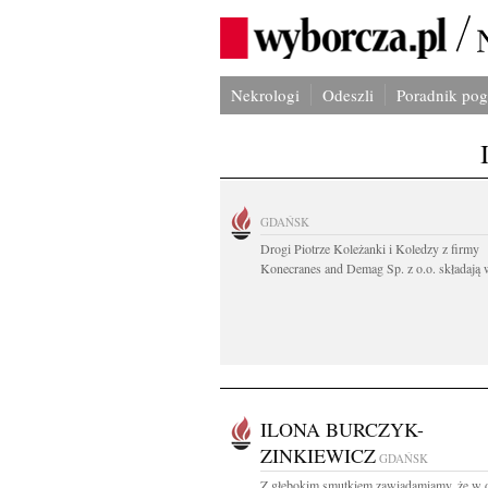
Nekrologi
Odeszli
Poradnik po
GDAŃSK
Drogi Piotrze Koleżanki i Koledzy z firmy
Konecranes and Demag Sp. z o.o. składają w
ILONA BURCZYK-
ZINKIEWICZ
GDAŃSK
Z głębokim smutkiem zawiadamiamy, że w 