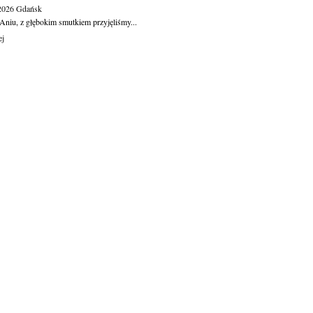
.2026
Gdańsk
Aniu, z głębokim smutkiem przyjęliśmy...
ej