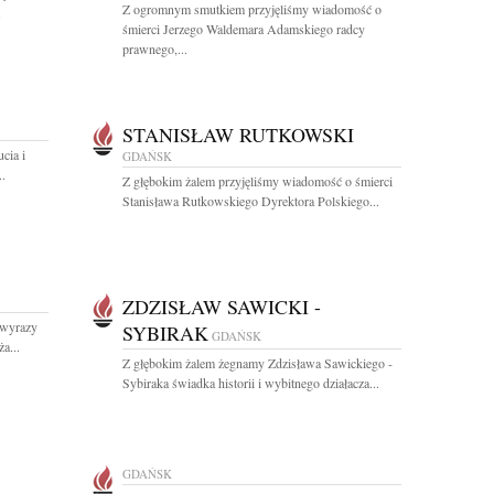
Z ogromnym smutkiem przyjęliśmy wiadomość o
.
śmierci Jerzego Waldemara Adamskiego radcy
prawnego,...
STANISŁAW RUTKOWSKI
cia i
GDAŃSK
..
Z głębokim żalem przyjęliśmy wiadomość o śmierci
Stanisława Rutkowskiego Dyrektora Polskiego...
ZDZISŁAW SAWICKI -
 wyrazy
SYBIRAK
GDAŃSK
a...
Z głębokim żalem żegnamy Zdzisława Sawickiego -
Sybiraka świadka historii i wybitnego działacza...
GDAŃSK