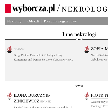
Nekrologi
Odeszli
Poradnik pogrzebowy
Inne nekrologi
ZOFIA 
GDAŃSK
Drogi Piotrze Koleżanki i Koledzy z firmy
Naszej Koleża
Konecranes and Demag Sp. z o.o. składają wyrazy...
głębokiego wspó
ILONA BURCZYK-
PIOTR 
ZINKIEWICZ
GDAŃSK
Z żalem przyję
Płockiego Prze
Z głębokim smutkiem zawiadamiamy, że w dniu 16