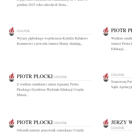
grudnia 2025 roku odeszła dr Ilona...
PIOTR 
GDAŃSK
Wyrazy głębokiego współczucia Koledze Rafałowi
Wielkim smutk
Kramerowi z powodu śmierci Mamy składają...
śmierci Piotra
Edukacji...
PIOTR PŁOCKI
GDAŃSK
GDAŃSK
Szanownej Pan
Z wielkim smutkiem i żalem żegnamy Piotra
Sądu Apelacyj
Płockiego Dyrektora Wydziału Edukacji Urzędu
Miasta...
PIOTR PŁOCKI
JERZY 
GDAŃSK
GDAŃSK
Odszedł ceniony pracownik sopockiego Urzędu