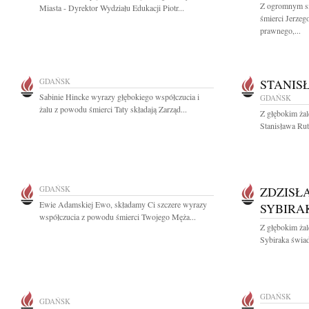
Z ogromnym s
Miasta - Dyrektor Wydziału Edukacji Piotr...
śmierci Jerze
prawnego,...
GDAŃSK
STANIS
Sabinie Hincke wyrazy głębokiego współczucia i
GDAŃSK
żalu z powodu śmierci Taty składają Zarząd...
Z głębokim ża
Stanisława Rut
GDAŃSK
ZDZISŁA
Ewie Adamskiej Ewo, składamy Ci szczere wyrazy
SYBIRA
współczucia z powodu śmierci Twojego Męża...
Z głębokim ża
Sybiraka świadk
GDAŃSK
GDAŃSK