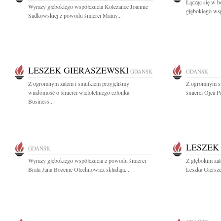
Łącząc się w b
Wyrazy głębokiego współczucia Koleżance Joannie
głębokiego wsp
Sadkowskiej z powodu śmierci Mamy...
LESZEK GIERASZEWSKI
GDAŃSK
GDAŃSK
Z ogromnym żalem i smutkiem przyjęliśmy
Z ogromnym s
wiadomość o śmierci wieloletniego członka
śmierci Ojca 
Business...
LESZEK
GDAŃSK
Wyrazy głębokiego współczucia z powodu śmierci
Z głębokim ża
Brata Jana Bożenie Olechnowicz składają...
Leszka Giersze