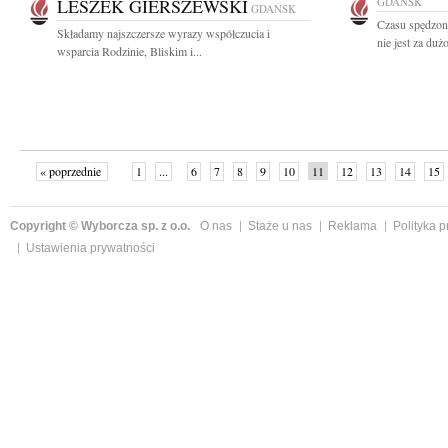
LESZEK GIERSZEWSKI
GDAŃSK
GDAŃSK
Czasu spędzon
Składamy najszczersze wyrazy współczucia i
nie jest za duż
wsparcia Rodzinie, Bliskim i...
« poprzednie
1
...
6
7
8
9
10
11
12
13
14
15
Copyright © Wyborcza sp. z o.o.
O nas
Staże u nas
Reklama
Polityka 
Ustawienia prywatności