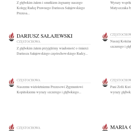
Z głębokim żalem i smutkiem żegnamy naszego
Wyrazy współc
Kolegę Radcę Prawnego Dariusza Sałajewskiego
Matyszczaka by
Prezesa...
DARIUSZ SAŁAJEWSKI
CZĘSTOCHO
Naszej Koleża
CZĘSTOCHOWA
szczerego i gł
Z głębokim żalem przyjęliśmy wiadomość o śmierci
Dariusza Sałajewskiego częstochowskiego Radcy...
CZĘSTOCHOWA
CZĘSTOCHO
Naszemu wieloletniemu Prezesowi Zygmuntowi
Pani Zofii Ku
Kopińskiemu wyrazy szczerego i głębokiego...
wyrazy głęboki
MARIA 
CZĘSTOCHOWA