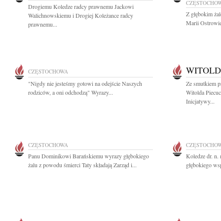
CZĘSTOCHO
Drogiemu Koledze radcy prawnemu Jackowi
Z głębokim ża
Walichnowskiemu i Drogiej Koleżance radcy
Marii Ostrowień
prawnemu...
WITOLD
CZĘSTOCHOWA
"Nigdy nie jesteśmy gotowi na odejście Naszych
Ze smutkiem p
rodziców, a oni odchodzą" Wyrazy...
Witolda Piecu
Inicjatywy...
CZĘSTOCHOWA
CZĘSTOCHO
Panu Dominikowi Barańskiemu wyrazy głębokiego
Koledze dr. n
żalu z powodu śmierci Taty składają Zarząd i...
głębokiego wsp