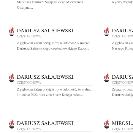
Mecenasa Dariusza Sałajewskiego Mieszkańca
wyrazy współcz
Olsztyna,...
DARIUSZ SAŁAJEWSKI
DARIUS
CZĘSTOCHOWA
CZĘSTOCHO
Z głębokim żalem przyjęliśmy wiadomość o śmierci
Z głębokim ża
Dariusza Sałajewskiego częstochowskiego Radcy...
Naszego Koleg
DARIUSZ SAŁAJEWSKI
DARIUS
CZĘSTOCHOWA
CZĘSTOCHO
Z głębokim żalem przyjęliśmy wiadomość, że w dniu
Żegnamy, pozos
14 marca 2022 roku zmarł nasz Kolega radca...
Dariusza Sałaj
DARIUSZ SAŁAJEWSKI
MIROSŁ
CZĘSTOCHOWA
CZĘSTOCHO