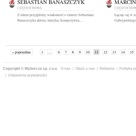
SEBASTIAN BANASZCZYK
MARCIN
CZĘSTOCHOWA
CZĘSTOCHO
Z żalem przyjęliśmy wiadomość o śmierci Sebastiana
Łącząc się w ż
Banaszczyka aktora, muzyka, kompozytora,...
Gabryjelskiego
« poprzednie
1
...
6
7
8
9
10
11
12
13
14
15
Copyright © Wyborcza sp. z o.o.
O nas
Staże u nas
Reklama
Polityka 
Ustawienia prywatności