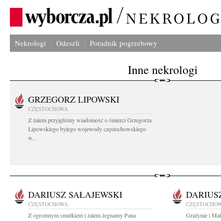
Nekrologi
Odeszli
Poradnik pogrzebowy
Inne nekrologi
GRZEGORZ LIPOWSKI
CZĘSTOCHOWA
Z żalem przyjęliśmy wiadomość o śmierci Grzegorza
Lipowskiego byłego wojewody częstochowskiego
w...
DARIUSZ SAŁAJEWSKI
DARIUS
CZĘSTOCHOWA
CZĘSTOCHO
Z ogromnym smutkiem i żalem żegnamy Pana
Grażynie i Mat