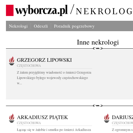
Nekrologi
Odeszli
Poradnik pogrzebowy
Inne nekrologi
GRZEGORZ LIPOWSKI
CZĘSTOCHOWA
Z żalem przyjęliśmy wiadomość o śmierci Grzegorza
Lipowskiego byłego wojewody częstochowskiego
w...
ARKADIUSZ PIĄTEK
DARIUS
CZĘSTOCHOWA
CZĘSTOCHO
Łącząc się w żałobie i smutku po śmierci Arkadiusza
Z ogromnym sm