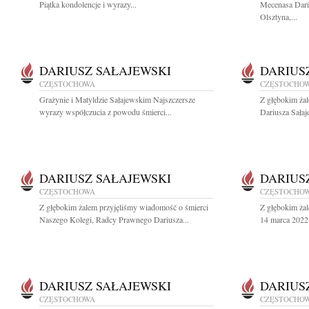
Piątka kondolencje i wyrazy...
Mecenasa Dari
Olsztyna,...
DARIUSZ SAŁAJEWSKI
DARIUS
CZĘSTOCHOWA
CZĘSTOCHO
Grażynie i Matyldzie Sałajewskim Najszczersze
Z głębokim ża
wyrazy współczucia z powodu śmierci...
Dariusza Sałaj
DARIUSZ SAŁAJEWSKI
DARIUS
CZĘSTOCHOWA
CZĘSTOCHO
Z głębokim żalem przyjęliśmy wiadomość o śmierci
Z głębokim ża
Naszego Kolegi, Radcy Prawnego Dariusza...
14 marca 2022 
DARIUSZ SAŁAJEWSKI
DARIUS
CZĘSTOCHOWA
CZĘSTOCHO