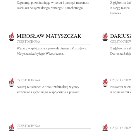
Żegnamy, pozostawiając w sercu i pamięci mecenasa
Z głębokim ża
Dariusza Sałajewskiego prawego i szlachetnego...
Kolegę Radcę 
Prezesa...
MIROSŁAW MATYSZCZAK
DARIUS
CZĘSTOCHOWA
CZĘSTOCHO
Wyrazy współczucia z powodu śmierci Mirosława
Z głębokim ża
Matyszczaka byłego Wiceprezesa...
Dariusza Sałaj
CZĘSTOCHOWA
CZĘSTOCHO
Naszej Koleżance Annie Sztabińskiej wyrazy
Naszemu wielo
szczerego i głębokiego współczucia z powodu...
Kopińskiemu wy
CZĘSTOCHOWA
CZĘSTOCHO