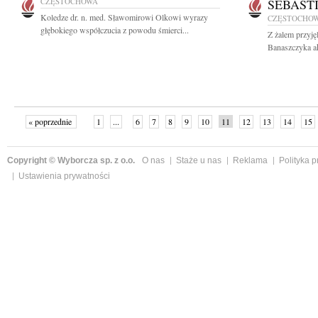
CZĘSTOCHOWA
SEBAST
Koledze dr. n. med. Sławomirowi Olkowi wyrazy
CZĘSTOCHO
głębokiego współczucia z powodu śmierci...
Z żalem przyję
Banaszczyka ak
« poprzednie
1
...
6
7
8
9
10
11
12
13
14
15
Copyright © Wyborcza sp. z o.o.
O nas
Staże u nas
Reklama
Polityka 
Ustawienia prywatności