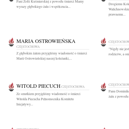
Pani Zofii Kuśmierskiej z powodu śmierci Mamy
Drogiemu Kol
wyrazy głębokiego żalu i współczucia...
Walichnowskie
prawnemu...
MARIA OSTROWIEŃSKA
CZĘSTOCHO
CZĘSTOCHOWA
"Nigdy nie jes
Z głębokim żalem przyjęliśmy wiadomość o śmierci
rodziców, a on
Marii Ostrowieńskiej naszej koleżanki,...
WITOLD PIECUCH
CZĘSTOCHO
CZĘSTOCHOWA
Panu Dominiko
Ze smutkiem przyjęliśmy wiadomość o śmierci
żalu z powodu ś
Witolda Piecucha Pełnomocnika Komitetu
Inicjatywy...