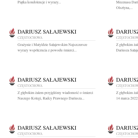
Piątka kondolencje i wyrazy...
Mecenasa Dari
Olsztyna,...
DARIUSZ SAŁAJEWSKI
DARIUS
CZĘSTOCHOWA
CZĘSTOCHO
Grażynie i Matyldzie Sałajewskim Najszczersze
Z głębokim ża
wyrazy współczucia z powodu śmierci...
Dariusza Sałaj
DARIUSZ SAŁAJEWSKI
DARIUS
CZĘSTOCHOWA
CZĘSTOCHO
Z głębokim żalem przyjęliśmy wiadomość o śmierci
Z głębokim ża
Naszego Kolegi, Radcy Prawnego Dariusza...
14 marca 2022 
DARIUSZ SAŁAJEWSKI
DARIUS
CZĘSTOCHOWA
CZĘSTOCHO