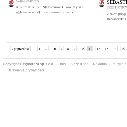
CZĘSTOCHOWA
SEBAST
Koledze dr. n. med. Sławomirowi Olkowi wyrazy
CZĘSTOCHO
głębokiego współczucia z powodu śmierci...
Z żalem przyję
Banaszczyka ak
« poprzednie
1
...
6
7
8
9
10
11
12
13
14
15
Copyright © Wyborcza sp. z o.o.
O nas
Staże u nas
Reklama
Polityka 
Ustawienia prywatności