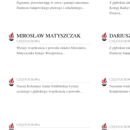
Żegnamy, pozostawiając w sercu i pamięci mecenasa
Z głębokim ża
Dariusza Sałajewskiego prawego i szlachetnego...
Kolegę Radcę 
Prezesa...
MIROSŁAW MATYSZCZAK
DARIUS
CZĘSTOCHOWA
CZĘSTOCHO
Wyrazy współczucia z powodu śmierci Mirosława
Z głębokim ża
Matyszczaka byłego Wiceprezesa...
Dariusza Sałaj
CZĘSTOCHOWA
CZĘSTOCHO
Naszej Koleżance Annie Sztabińskiej wyrazy
Naszemu wielo
szczerego i głębokiego współczucia z powodu...
Kopińskiemu wy
CZĘSTOCHOWA
CZĘSTOCHO