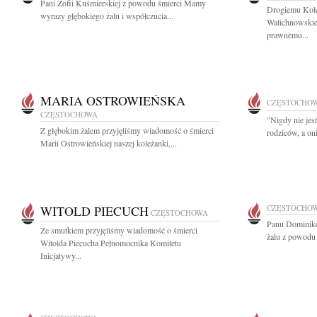
Pani Zofii Kuśmierskiej z powodu śmierci Mamy
Drogiemu Kol
wyrazy głębokiego żalu i współczucia...
Walichnowskie
prawnemu...
MARIA OSTROWIEŃSKA
CZĘSTOCHO
CZĘSTOCHOWA
"Nigdy nie jes
Z głębokim żalem przyjęliśmy wiadomość o śmierci
rodziców, a on
Marii Ostrowieńskiej naszej koleżanki,...
WITOLD PIECUCH
CZĘSTOCHO
CZĘSTOCHOWA
Panu Dominiko
Ze smutkiem przyjęliśmy wiadomość o śmierci
żalu z powodu ś
Witolda Piecucha Pełnomocnika Komitetu
Inicjatywy...