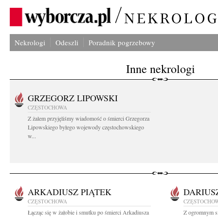
Nekrologi
Odeszli
Poradnik pogrzebowy
Inne nekrologi
GRZEGORZ LIPOWSKI
CZĘSTOCHOWA
Z żalem przyjęliśmy wiadomość o śmierci Grzegorza
Lipowskiego byłego wojewody częstochowskiego
w...
ARKADIUSZ PIĄTEK
DARIUS
CZĘSTOCHOWA
CZĘSTOCHO
Łącząc się w żałobie i smutku po śmierci Arkadiusza
Z ogromnym sm