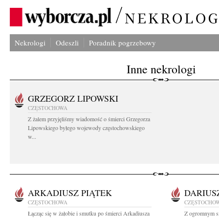
Nekrologi
Odeszli
Poradnik pogrzebowy
Inne nekrologi
GRZEGORZ LIPOWSKI
CZĘSTOCHOWA
Z żalem przyjęliśmy wiadomość o śmierci Grzegorza
Lipowskiego byłego wojewody częstochowskiego
w...
ARKADIUSZ PIĄTEK
DARIUS
CZĘSTOCHOWA
CZĘSTOCHO
Łącząc się w żałobie i smutku po śmierci Arkadiusza
Z ogromnym sm