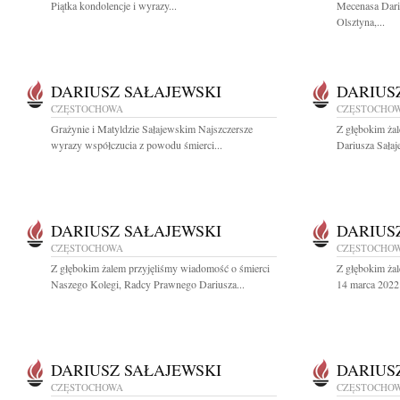
Piątka kondolencje i wyrazy...
Mecenasa Dari
Olsztyna,...
DARIUSZ SAŁAJEWSKI
DARIUS
CZĘSTOCHOWA
CZĘSTOCHO
Grażynie i Matyldzie Sałajewskim Najszczersze
Z głębokim ża
wyrazy współczucia z powodu śmierci...
Dariusza Sałaj
DARIUSZ SAŁAJEWSKI
DARIUS
CZĘSTOCHOWA
CZĘSTOCHO
Z głębokim żalem przyjęliśmy wiadomość o śmierci
Z głębokim ża
Naszego Kolegi, Radcy Prawnego Dariusza...
14 marca 2022 
DARIUSZ SAŁAJEWSKI
DARIUS
CZĘSTOCHOWA
CZĘSTOCHO