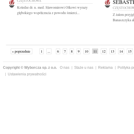
CZĘSTOCHOWA
SEBAST
Koledze dr. n. med. Sławomirowi Olkowi wyrazy
CZĘSTOCHO
głębokiego współczucia z powodu śmierci...
Z żalem przyję
Banaszczyka ak
« poprzednie
1
...
6
7
8
9
10
11
12
13
14
15
Copyright © Wyborcza sp. z o.o.
O nas
Staże u nas
Reklama
Polityka 
Ustawienia prywatności