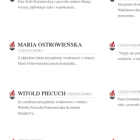
Pani Zofii Kuśmierskiej z powodu śmierci Mamy
Drogiemu Kol
wyrazy głębokiego żalu i współczucia...
Walichnowskie
prawnemu...
MARIA OSTROWIEŃSKA
CZĘSTOCHO
CZĘSTOCHOWA
"Nigdy nie jes
Z głębokim żalem przyjęliśmy wiadomość o śmierci
rodziców, a on
Marii Ostrowieńskiej naszej koleżanki,...
WITOLD PIECUCH
CZĘSTOCHO
CZĘSTOCHOWA
Panu Dominiko
Ze smutkiem przyjęliśmy wiadomość o śmierci
żalu z powodu ś
Witolda Piecucha Pełnomocnika Komitetu
Inicjatywy...