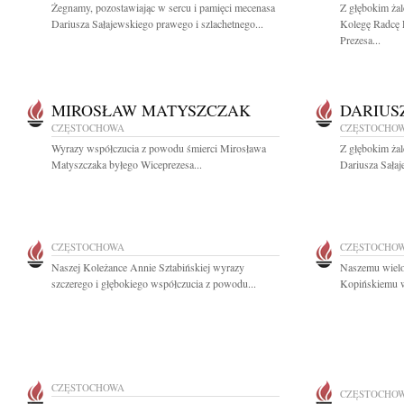
Żegnamy, pozostawiając w sercu i pamięci mecenasa
Z głębokim ża
Dariusza Sałajewskiego prawego i szlachetnego...
Kolegę Radcę 
Prezesa...
MIROSŁAW MATYSZCZAK
DARIUS
CZĘSTOCHOWA
CZĘSTOCHO
Wyrazy współczucia z powodu śmierci Mirosława
Z głębokim ża
Matyszczaka byłego Wiceprezesa...
Dariusza Sałaj
CZĘSTOCHOWA
CZĘSTOCHO
Naszej Koleżance Annie Sztabińskiej wyrazy
Naszemu wielo
szczerego i głębokiego współczucia z powodu...
Kopińskiemu wy
CZĘSTOCHOWA
CZĘSTOCHO