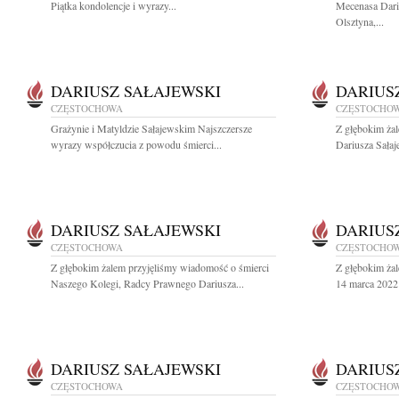
Piątka kondolencje i wyrazy...
Mecenasa Dari
Olsztyna,...
DARIUSZ SAŁAJEWSKI
DARIUS
CZĘSTOCHOWA
CZĘSTOCHO
Grażynie i Matyldzie Sałajewskim Najszczersze
Z głębokim ża
wyrazy współczucia z powodu śmierci...
Dariusza Sałaj
DARIUSZ SAŁAJEWSKI
DARIUS
CZĘSTOCHOWA
CZĘSTOCHO
Z głębokim żalem przyjęliśmy wiadomość o śmierci
Z głębokim ża
Naszego Kolegi, Radcy Prawnego Dariusza...
14 marca 2022 
DARIUSZ SAŁAJEWSKI
DARIUS
CZĘSTOCHOWA
CZĘSTOCHO