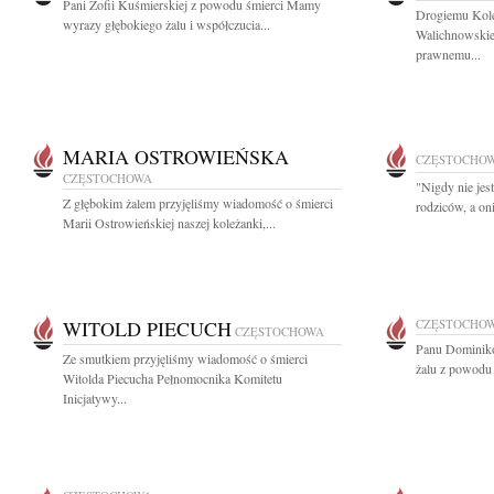
Pani Zofii Kuśmierskiej z powodu śmierci Mamy
Drogiemu Kol
wyrazy głębokiego żalu i współczucia...
Walichnowskie
prawnemu...
MARIA OSTROWIEŃSKA
CZĘSTOCHO
CZĘSTOCHOWA
"Nigdy nie jes
Z głębokim żalem przyjęliśmy wiadomość o śmierci
rodziców, a on
Marii Ostrowieńskiej naszej koleżanki,...
WITOLD PIECUCH
CZĘSTOCHO
CZĘSTOCHOWA
Panu Dominiko
Ze smutkiem przyjęliśmy wiadomość o śmierci
żalu z powodu ś
Witolda Piecucha Pełnomocnika Komitetu
Inicjatywy...