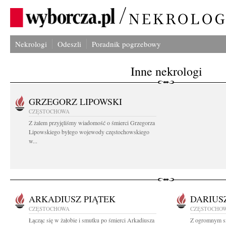
Nekrologi
Odeszli
Poradnik pogrzebowy
Inne nekrologi
GRZEGORZ LIPOWSKI
CZĘSTOCHOWA
Z żalem przyjęliśmy wiadomość o śmierci Grzegorza
Lipowskiego byłego wojewody częstochowskiego
w...
ARKADIUSZ PIĄTEK
DARIUS
CZĘSTOCHOWA
CZĘSTOCHO
Łącząc się w żałobie i smutku po śmierci Arkadiusza
Z ogromnym sm