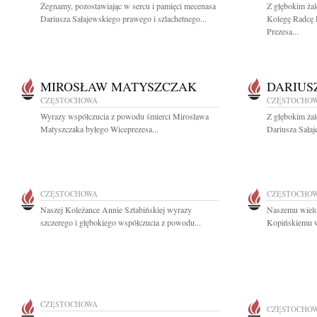
Żegnamy, pozostawiając w sercu i pamięci mecenasa
Z głębokim ża
Dariusza Sałajewskiego prawego i szlachetnego...
Kolegę Radcę 
Prezesa...
MIROSŁAW MATYSZCZAK
DARIUS
CZĘSTOCHOWA
CZĘSTOCHO
Wyrazy współczucia z powodu śmierci Mirosława
Z głębokim ża
Matyszczaka byłego Wiceprezesa...
Dariusza Sałaj
CZĘSTOCHOWA
CZĘSTOCHO
Naszej Koleżance Annie Sztabińskiej wyrazy
Naszemu wielo
szczerego i głębokiego współczucia z powodu...
Kopińskiemu wy
CZĘSTOCHOWA
CZĘSTOCHO