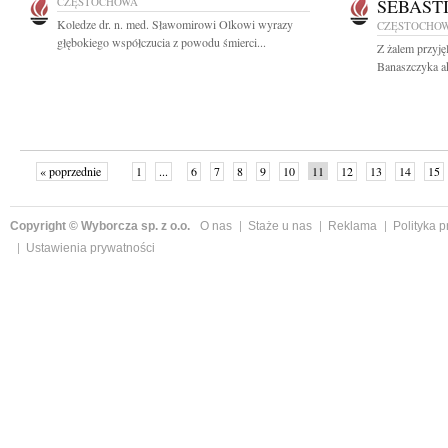
CZĘSTOCHOWA
SEBAST
Koledze dr. n. med. Sławomirowi Olkowi wyrazy
CZĘSTOCHO
głębokiego współczucia z powodu śmierci...
Z żalem przyję
Banaszczyka ak
« poprzednie
1
...
6
7
8
9
10
11
12
13
14
15
Copyright © Wyborcza sp. z o.o.
O nas
Staże u nas
Reklama
Polityka 
Ustawienia prywatności