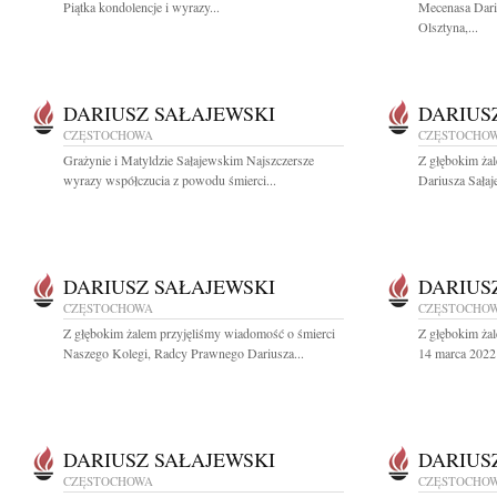
Piątka kondolencje i wyrazy...
Mecenasa Dari
Olsztyna,...
DARIUSZ SAŁAJEWSKI
DARIUS
CZĘSTOCHOWA
CZĘSTOCHO
Grażynie i Matyldzie Sałajewskim Najszczersze
Z głębokim ża
wyrazy współczucia z powodu śmierci...
Dariusza Sałaj
DARIUSZ SAŁAJEWSKI
DARIUS
CZĘSTOCHOWA
CZĘSTOCHO
Z głębokim żalem przyjęliśmy wiadomość o śmierci
Z głębokim ża
Naszego Kolegi, Radcy Prawnego Dariusza...
14 marca 2022 
DARIUSZ SAŁAJEWSKI
DARIUS
CZĘSTOCHOWA
CZĘSTOCHO