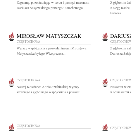
Żegnamy, pozostawiając w sercu i pamięci mecenasa
Z głębokim ża
Dariusza Sałajewskiego prawego i szlachetnego...
Kolegę Radcę 
Prezesa...
MIROSŁAW MATYSZCZAK
DARIUS
CZĘSTOCHOWA
CZĘSTOCHO
Wyrazy współczucia z powodu śmierci Mirosława
Z głębokim ża
Matyszczaka byłego Wiceprezesa...
Dariusza Sałaj
CZĘSTOCHOWA
CZĘSTOCHO
Naszej Koleżance Annie Sztabińskiej wyrazy
Naszemu wielo
szczerego i głębokiego współczucia z powodu...
Kopińskiemu wy
CZĘSTOCHOWA
CZĘSTOCHO