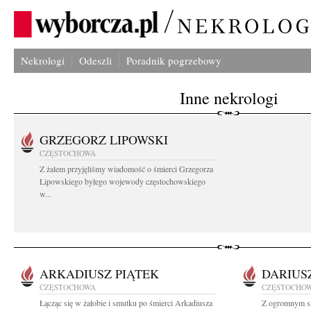
Nekrologi
Odeszli
Poradnik pogrzebowy
Inne nekrologi
GRZEGORZ LIPOWSKI
CZĘSTOCHOWA
Z żalem przyjęliśmy wiadomość o śmierci Grzegorza
Lipowskiego byłego wojewody częstochowskiego
w...
ARKADIUSZ PIĄTEK
DARIUS
CZĘSTOCHOWA
CZĘSTOCHO
Łącząc się w żałobie i smutku po śmierci Arkadiusza
Z ogromnym sm