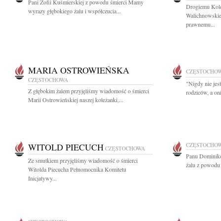
Pani Zofii Kuśmierskiej z powodu śmierci Mamy
Drogiemu Kol
wyrazy głębokiego żalu i współczucia...
Walichnowskie
prawnemu...
MARIA OSTROWIEŃSKA
CZĘSTOCHO
CZĘSTOCHOWA
"Nigdy nie jes
Z głębokim żalem przyjęliśmy wiadomość o śmierci
rodziców, a on
Marii Ostrowieńskiej naszej koleżanki,...
WITOLD PIECUCH
CZĘSTOCHO
CZĘSTOCHOWA
Panu Dominiko
Ze smutkiem przyjęliśmy wiadomość o śmierci
żalu z powodu ś
Witolda Piecucha Pełnomocnika Komitetu
Inicjatywy...