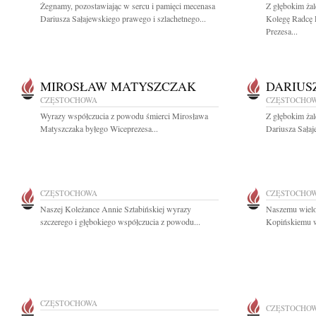
Żegnamy, pozostawiając w sercu i pamięci mecenasa
Z głębokim ża
Dariusza Sałajewskiego prawego i szlachetnego...
Kolegę Radcę 
Prezesa...
MIROSŁAW MATYSZCZAK
DARIUS
CZĘSTOCHOWA
CZĘSTOCHO
Wyrazy współczucia z powodu śmierci Mirosława
Z głębokim ża
Matyszczaka byłego Wiceprezesa...
Dariusza Sałaj
CZĘSTOCHOWA
CZĘSTOCHO
Naszej Koleżance Annie Sztabińskiej wyrazy
Naszemu wielo
szczerego i głębokiego współczucia z powodu...
Kopińskiemu wy
CZĘSTOCHOWA
CZĘSTOCHO