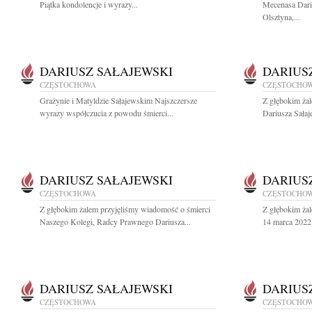
Piątka kondolencje i wyrazy...
Mecenasa Dari
Olsztyna,...
DARIUSZ SAŁAJEWSKI
DARIUS
CZĘSTOCHOWA
CZĘSTOCHO
Grażynie i Matyldzie Sałajewskim Najszczersze
Z głębokim ża
wyrazy współczucia z powodu śmierci...
Dariusza Sałaj
DARIUSZ SAŁAJEWSKI
DARIUS
CZĘSTOCHOWA
CZĘSTOCHO
Z głębokim żalem przyjęliśmy wiadomość o śmierci
Z głębokim ża
Naszego Kolegi, Radcy Prawnego Dariusza...
14 marca 2022 
DARIUSZ SAŁAJEWSKI
DARIUS
CZĘSTOCHOWA
CZĘSTOCHO