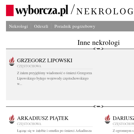
Nekrologi
Odeszli
Poradnik pogrzebowy
Inne nekrologi
GRZEGORZ LIPOWSKI
CZĘSTOCHOWA
Z żalem przyjęliśmy wiadomość o śmierci Grzegorza
Lipowskiego byłego wojewody częstochowskiego
w...
ARKADIUSZ PIĄTEK
DARIUS
CZĘSTOCHOWA
CZĘSTOCHO
Łącząc się w żałobie i smutku po śmierci Arkadiusza
Z ogromnym sm