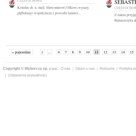
CZĘSTOCHOWA
SEBAST
Koledze dr. n. med. Sławomirowi Olkowi wyrazy
CZĘSTOCHO
głębokiego współczucia z powodu śmierci...
Z żalem przyję
Banaszczyka ak
« poprzednie
1
...
6
7
8
9
10
11
12
13
14
15
Copyright © Wyborcza sp. z o.o.
O nas
Staże u nas
Reklama
Polityka 
Ustawienia prywatności