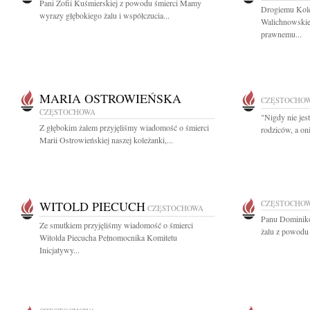
Pani Zofii Kuśmierskiej z powodu śmierci Mamy
Drogiemu Kol
wyrazy głębokiego żalu i współczucia...
Walichnowskie
prawnemu...
MARIA OSTROWIEŃSKA
CZĘSTOCHO
CZĘSTOCHOWA
"Nigdy nie jes
Z głębokim żalem przyjęliśmy wiadomość o śmierci
rodziców, a on
Marii Ostrowieńskiej naszej koleżanki,...
WITOLD PIECUCH
CZĘSTOCHO
CZĘSTOCHOWA
Panu Dominiko
Ze smutkiem przyjęliśmy wiadomość o śmierci
żalu z powodu ś
Witolda Piecucha Pełnomocnika Komitetu
Inicjatywy...