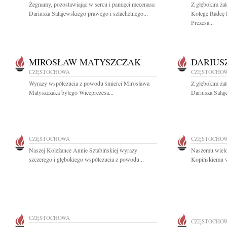
Żegnamy, pozostawiając w sercu i pamięci mecenasa
Z głębokim ża
Dariusza Sałajewskiego prawego i szlachetnego...
Kolegę Radcę 
Prezesa...
MIROSŁAW MATYSZCZAK
DARIUS
CZĘSTOCHOWA
CZĘSTOCHO
Wyrazy współczucia z powodu śmierci Mirosława
Z głębokim ża
Matyszczaka byłego Wiceprezesa...
Dariusza Sałaj
CZĘSTOCHOWA
CZĘSTOCHO
Naszej Koleżance Annie Sztabińskiej wyrazy
Naszemu wielo
szczerego i głębokiego współczucia z powodu...
Kopińskiemu wy
CZĘSTOCHOWA
CZĘSTOCHO