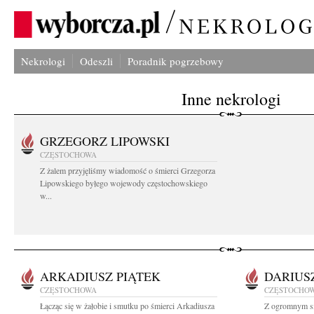
Nekrologi
Odeszli
Poradnik pogrzebowy
Inne nekrologi
GRZEGORZ LIPOWSKI
CZĘSTOCHOWA
Z żalem przyjęliśmy wiadomość o śmierci Grzegorza
Lipowskiego byłego wojewody częstochowskiego
w...
ARKADIUSZ PIĄTEK
DARIUS
CZĘSTOCHOWA
CZĘSTOCHO
Łącząc się w żałobie i smutku po śmierci Arkadiusza
Z ogromnym sm