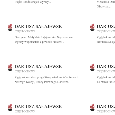
Piątka kondolencje i wyrazy...
Mecenasa Dari
Olsztyna,...
DARIUSZ SAŁAJEWSKI
DARIUS
CZĘSTOCHOWA
CZĘSTOCHO
Grażynie i Matyldzie Sałajewskim Najszczersze
Z głębokim ża
wyrazy współczucia z powodu śmierci...
Dariusza Sałaj
DARIUSZ SAŁAJEWSKI
DARIUS
CZĘSTOCHOWA
CZĘSTOCHO
Z głębokim żalem przyjęliśmy wiadomość o śmierci
Z głębokim ża
Naszego Kolegi, Radcy Prawnego Dariusza...
14 marca 2022 
DARIUSZ SAŁAJEWSKI
DARIUS
CZĘSTOCHOWA
CZĘSTOCHO