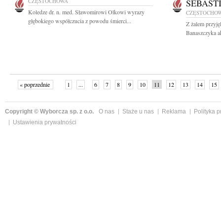
CZĘSTOCHOWA
SEBAST
Koledze dr. n. med. Sławomirowi Olkowi wyrazy
CZĘSTOCHO
głębokiego współczucia z powodu śmierci...
Z żalem przyję
Banaszczyka ak
« poprzednie
1
...
6
7
8
9
10
11
12
13
14
15
Copyright © Wyborcza sp. z o.o.
O nas
Staże u nas
Reklama
Polityka 
Ustawienia prywatności