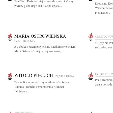
Pani Zofii Kuśmierskiej z powodu śmierci Mamy
Drogiemu Kol
wyrazy głębokiego żalu i współczucia...
Walichnowskie
prawnemu...
MARIA OSTROWIEŃSKA
CZĘSTOCHO
CZĘSTOCHOWA
"Nigdy nie jes
Z głębokim żalem przyjęliśmy wiadomość o śmierci
rodziców, a on
Marii Ostrowieńskiej naszej koleżanki,...
WITOLD PIECUCH
CZĘSTOCHO
CZĘSTOCHOWA
Panu Dominiko
Ze smutkiem przyjęliśmy wiadomość o śmierci
żalu z powodu ś
Witolda Piecucha Pełnomocnika Komitetu
Inicjatywy...