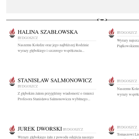
HALINA SZABŁOWSKA
BYDGOSZCZ
BYDGOSZCZ
Wyrazy najszc
Naszemu Koledze oraz jego najbliższej Rodzinie
Piątkowskiemu 
wyrazy głębokiego i szczerego współczucia...
STANISŁAW SALMONOWICZ
BYDGOSZCZ
BYDGOSZCZ
Naszemu Koled
Z głębokim żalem przyjęliśmy wiadomość o śmierci
wyrazy współcz
Profesora Stanisława Salmonowicza wybitnego...
JUREK DWORSKI
BYDGOSZCZ
BYDGOSZCZ
Tomaszowi Lis
Wyrazy głębokiego żalu z powodu odejścia naszego