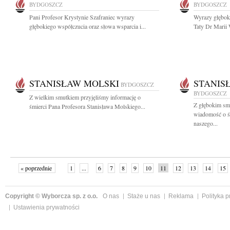
BYDGOSZCZ
BYDGOSZCZ
Pani Profesor Krystynie Szafraniec wyrazy
Wyrazy głębok
głębokiego współczucia oraz słowa wsparcia i...
Taty Dr Marii 
STANISŁAW MOLSKI
STANIS
BYDGOSZCZ
BYDGOSZCZ
Z wielkim smutkiem przyjęliśmy informację o
Z głębokim smu
śmierci Pana Profesora Stanisława Molskiego...
wiadomość o ś
naszego...
« poprzednie
1
...
6
7
8
9
10
11
12
13
14
15
Copyright © Wyborcza sp. z o.o.
O nas
Staże u nas
Reklama
Polityka 
Ustawienia prywatności