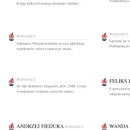
współczucia i 
Kolegi Jurka Dworskiego Rodzinie i bliskim...
BYDGOSZCZ
BYDGOSZCZ
Łączymy się w
Jędrzejowi Wierzchowskiemu wyrazy głębokiego
Podfilipską po 
współczucia i słowa wsparcia po stracie...
BYDGOSZCZ
FELIKS
Dr. hab. Robertowi Degenowi, prof. UMK wyrazy
Z niewymowny
współczucia i wsparcia z powodu śmierci...
odejściu nasze
ANDRZEJ FIEDURA
WANDA 
BYDGOSZCZ