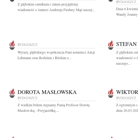
BYDGOSZCZ
Z głębokim smutkiem i żalem przyjęliśmy
Dnia 6 kwietni
wiadomość o śmierci Andrzeja Fiedury Mąż naszej...
Wandy Joanny 
STEFAN
BYDGOSZCZ
Wyrazy głębokiego współczucia Pani notariusz Alicji
Z głębokim smu
Lehmann oraz Rodzinie i Bliskim z...
wiadomość o ś
naszego...
DOROTA MASŁOWSKA
WIKTOR
BYDGOSZCZ
BYDGOSZCZ
Z wielkim bólem żegnamy Panią Profesor Dorotę
Z ogromnym sm
Masłowską - Przyjaciółkę,...
dniu 20.03.202