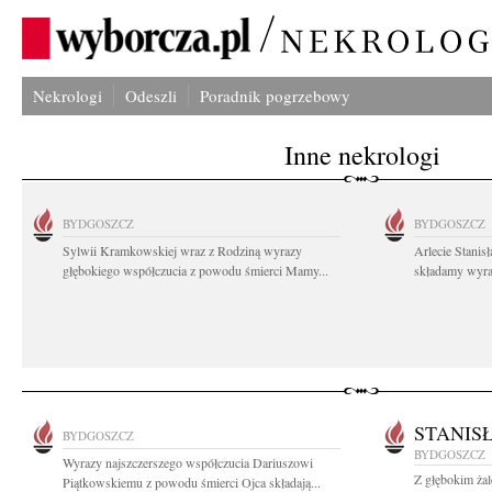
Nekrologi
Odeszli
Poradnik pogrzebowy
Inne nekrologi
BYDGOSZCZ
BYDGOSZCZ
Sylwii Kramkowskiej wraz z Rodziną wyrazy
Arlecie Stanis
głębokiego współczucia z powodu śmierci Mamy...
składamy wyraz
STANIS
BYDGOSZCZ
BYDGOSZCZ
Wyrazy najszczerszego współczucia Dariuszowi
Z głębokim ża
Piątkowskiemu z powodu śmierci Ojca składają...