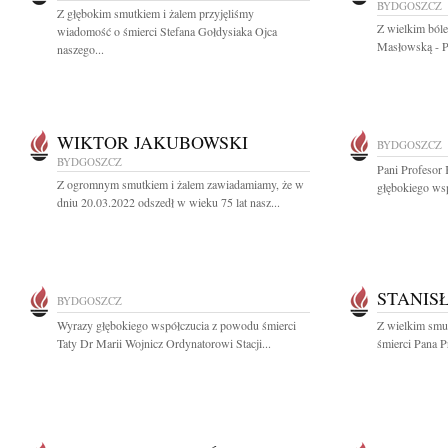
BYDGOSZCZ
Z głębokim smutkiem i żalem przyjęliśmy
Z wielkim ból
wiadomość o śmierci Stefana Gołdysiaka Ojca
Masłowską - Pr
naszego...
WIKTOR JAKUBOWSKI
BYDGOSZCZ
BYDGOSZCZ
Pani Profesor 
Z ogromnym smutkiem i żalem zawiadamiamy, że w
głębokiego wsp
dniu 20.03.2022 odszedł w wieku 75 lat nasz...
STANIS
BYDGOSZCZ
Wyrazy głębokiego współczucia z powodu śmierci
Z wielkim smut
Taty Dr Marii Wojnicz Ordynatorowi Stacji...
śmierci Pana P