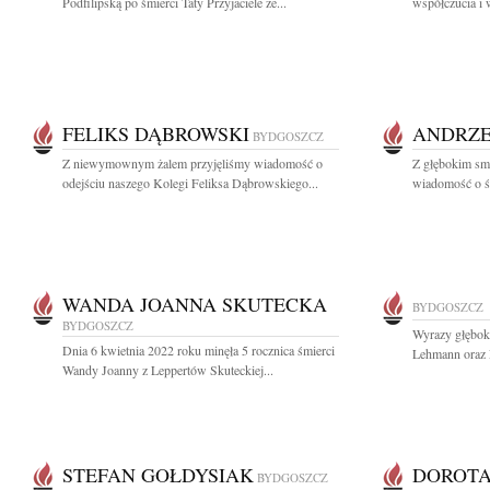
Podfilipską po śmierci Taty Przyjaciele ze...
współczucia i 
FELIKS DĄBROWSKI
ANDRZE
BYDGOSZCZ
Z niewymownym żalem przyjęliśmy wiadomość o
Z głębokim smu
odejściu naszego Kolegi Feliksa Dąbrowskiego...
wiadomość o śm
WANDA JOANNA SKUTECKA
BYDGOSZCZ
BYDGOSZCZ
Wyrazy głęboki
Dnia 6 kwietnia 2022 roku minęła 5 rocznica śmierci
Lehmann oraz R
Wandy Joanny z Leppertów Skuteckiej...
STEFAN GOŁDYSIAK
DOROT
BYDGOSZCZ