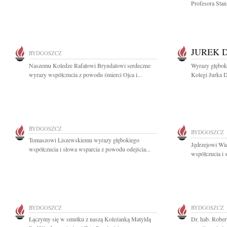
Profesora Sta
JUREK 
BYDGOSZCZ
Naszemu Koledze Rafałowi Bryndalowi serdeczne
Wyrazy głębok
wyrazy współczucia z powodu śmierci Ojca i...
Kolegi Jurka D
BYDGOSZCZ
BYDGOSZCZ
Tomaszowi Liszewskiemu wyrazy głębokiego
Jędrzejowi Wi
współczucia i słowa wsparcia z powodu odejścia...
współczucia i s
BYDGOSZCZ
BYDGOSZCZ
Łączymy się w smutku z naszą Koleżanką Matyldą
Dr. hab. Robe