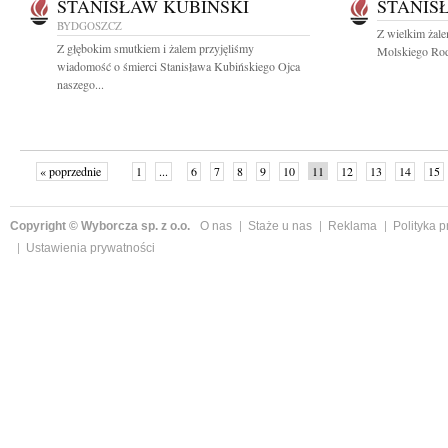
STANISŁAW KUBIŃSKI
STANIS
BYDGOSZCZ
Z wielkim żal
Z głębokim smutkiem i żalem przyjęliśmy
Molskiego Rodz
wiadomość o śmierci Stanisława Kubińskiego Ojca
naszego...
« poprzednie
1
...
6
7
8
9
10
11
12
13
14
15
Copyright © Wyborcza sp. z o.o.
O nas
Staże u nas
Reklama
Polityka 
Ustawienia prywatności