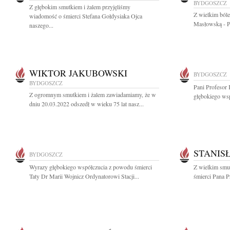
BYDGOSZCZ
Z głębokim smutkiem i żalem przyjęliśmy
Z wielkim ból
wiadomość o śmierci Stefana Gołdysiaka Ojca
Masłowską - Pr
naszego...
WIKTOR JAKUBOWSKI
BYDGOSZCZ
BYDGOSZCZ
Pani Profesor 
Z ogromnym smutkiem i żalem zawiadamiamy, że w
głębokiego wsp
dniu 20.03.2022 odszedł w wieku 75 lat nasz...
STANIS
BYDGOSZCZ
Wyrazy głębokiego współczucia z powodu śmierci
Z wielkim smut
Taty Dr Marii Wojnicz Ordynatorowi Stacji...
śmierci Pana P