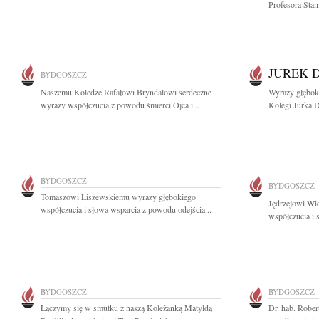
Profesora Sta
JUREK 
BYDGOSZCZ
Naszemu Koledze Rafałowi Bryndalowi serdeczne
Wyrazy głębok
wyrazy współczucia z powodu śmierci Ojca i...
Kolegi Jurka D
BYDGOSZCZ
BYDGOSZCZ
Tomaszowi Liszewskiemu wyrazy głębokiego
Jędrzejowi Wi
współczucia i słowa wsparcia z powodu odejścia...
współczucia i s
BYDGOSZCZ
BYDGOSZCZ
Łączymy się w smutku z naszą Koleżanką Matyldą
Dr. hab. Robe