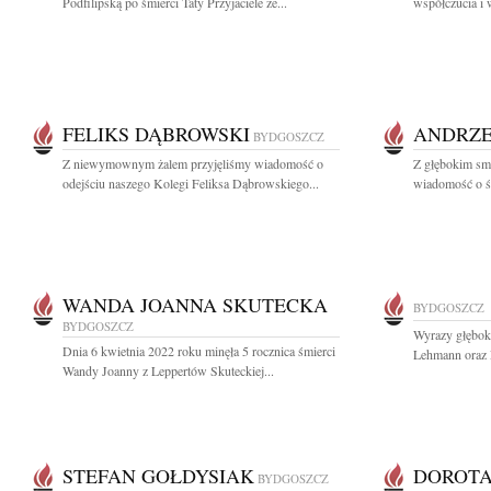
Podfilipską po śmierci Taty Przyjaciele ze...
współczucia i 
FELIKS DĄBROWSKI
ANDRZE
BYDGOSZCZ
Z niewymownym żalem przyjęliśmy wiadomość o
Z głębokim smu
odejściu naszego Kolegi Feliksa Dąbrowskiego...
wiadomość o śm
WANDA JOANNA SKUTECKA
BYDGOSZCZ
BYDGOSZCZ
Wyrazy głęboki
Dnia 6 kwietnia 2022 roku minęła 5 rocznica śmierci
Lehmann oraz R
Wandy Joanny z Leppertów Skuteckiej...
STEFAN GOŁDYSIAK
DOROT
BYDGOSZCZ