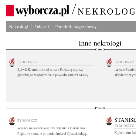
Nekrologi
Odeszli
Poradnik pogrzebowy
Inne nekrologi
BYDGOSZCZ
BYDGOSZCZ
Sylwii Kramkowskiej wraz z Rodziną wyrazy
Arlecie Stanis
głębokiego współczucia z powodu śmierci Mamy...
składamy wyraz
STANIS
BYDGOSZCZ
BYDGOSZCZ
Wyrazy najszczerszego współczucia Dariuszowi
Z głębokim ża
Piątkowskiemu z powodu śmierci Ojca składają...