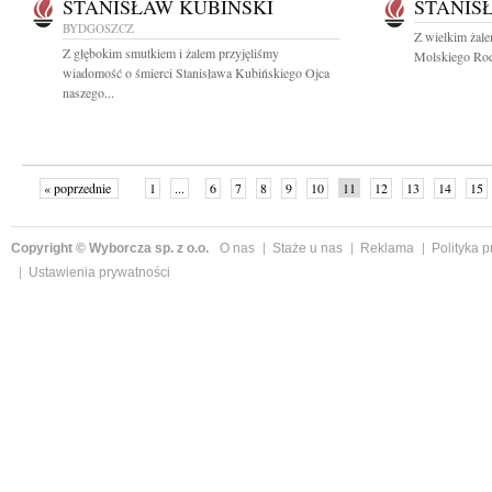
STANISŁAW KUBIŃSKI
STANIS
BYDGOSZCZ
Z wielkim żal
Z głębokim smutkiem i żalem przyjęliśmy
Molskiego Rodz
wiadomość o śmierci Stanisława Kubińskiego Ojca
naszego...
« poprzednie
1
...
6
7
8
9
10
11
12
13
14
15
Copyright © Wyborcza sp. z o.o.
O nas
Staże u nas
Reklama
Polityka 
Ustawienia prywatności