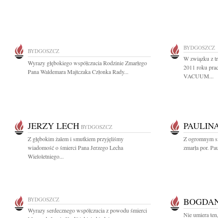
BYDGOSZCZ
BYDGOSZCZ
W związku z tr
Wyrazy głębokiego współczucia Rodzinie Zmarłego
2011 roku pr
Pana Waldemara Majtczaka Członka Rady...
VACUUM...
JERZY LECH
PAULIN
BYDGOSZCZ
Z głębokim żalem i smutkiem przyjęliśmy
Z ogromnym sm
wiadomość o śmierci Pana Jerzego Lecha
zmarła por. Pa
Wieloletniego...
BYDGOSZCZ
BOGDAN
Wyrazy serdecznego współczucia z powodu śmierci
Nie umiera ten