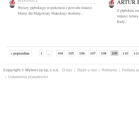
BYDGOSZCZ
ARTUR 
Wyrazy głębokiego współczucia z powodu śmierci
Z głębokim sm
Mamy dla Małgorzaty Małeckiej i Rodziny...
śmierci Artur
Rady...
« poprzednie
1
...
104
105
106
107
108
109
110
111
następne »
Copyright © Wyborcza sp. z o.o.
O nas
Staże u nas
Reklama
Polityka 
Ustawienia prywatności