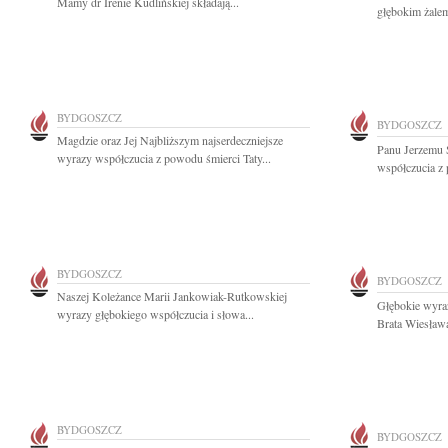
Mamy dr Irenie Kudlińskiej składają...
głębokim żalem
BYDGOSZCZ
BYDGOSZCZ
Magdzie oraz Jej Najbliższym najserdeczniejsze
Panu Jerzemu 
wyrazy współczucia z powodu śmierci Taty...
współczucia z 
BYDGOSZCZ
BYDGOSZCZ
Naszej Koleżance Marii Jankowiak-Rutkowskiej
Głębokie wyra
wyrazy głębokiego współczucia i słowa...
Brata Wiesław
BYDGOSZCZ
BYDGOSZCZ