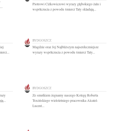
o
Piotrowi Ciżkowiczowi wyrazy głębokiego żalu i
..
współczucia z powodu śmierci Taty składają...
BYDGOSZCZ
iej
Magdzie oraz Jej Najbliższym najserdeczniejsze
erci...
wyrazy współczucia z powodu śmierci Taty...
BYDGOSZCZ
razy
Ze smutkiem żegnamy naszego Kolegę Roberta
ą...
Trzcińskiego wieloletniego pracownika Alcatel-
Lucent...