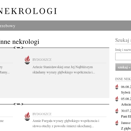
grzebowy
Inne nekrologi
Szukaj
Imię i naz
BYDGOSZCZ
zy
Arlecie Stanisławskiej oraz Jej Najbliższym
Mamy...
składamy wyrazy głębokiego współczucia i...
INNE NE
06.08
Sylwii
05.08
Arlecie
30.07
BYDGOSZCZ
Pani El
zne
Annie Furgała wyrazy głębokiego współczucia i
Janusz
słowa otuchy z powodu śmierci ukochanej...
Z głęb