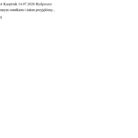
or Kasprzak
14.07.2026
Bydgoszcz
mnym smutkiem i żalem przyjęliśmy...
ej