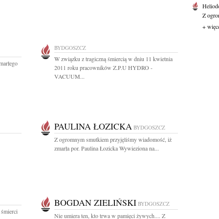
Heliod
Z ogro
+ więc
BYDGOSZCZ
W związku z tragiczną śmiercią w dniu 11 kwietnia
marłego
2011 roku pracowników Z.P.U HYDRO -
VACUUM...
PAULINA ŁOZICKA
BYDGOSZCZ
Z ogromnym smutkiem przyjęliśmy wiadomość, iż
zmarła por. Paulina Łozicka Wywieziona na...
BOGDAN ZIELIŃSKI
BYDGOSZCZ
śmierci
Nie umiera ten, kto trwa w pamięci żywych.... Z