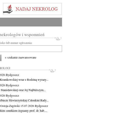
 nekrologów i wspomnień
wisko lub numer ogłoszenia:
+ szukanie zaawansowane
KROLOGI
.2026
Bydgoszcz
 Kramkowskiej wraz z Rodziną wyrazy...
.2026
Bydgoszcz
 Stanisławskiej oraz Jej Najbliższym...
.2026
Bydgoszcz
żbiecie Skwierzyńskiej Członkini Rady...
 Ostoja-Zagórski
15.07.2026
Bydgoszcz
okim smutkiem żegnamy prof. dr. hab....