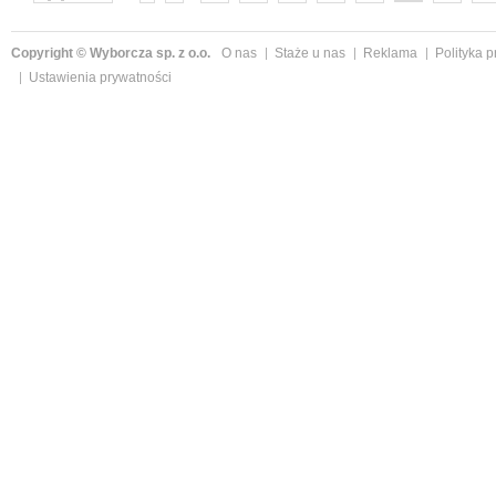
następne »
Copyright © Wyborcza sp. z o.o.
O nas
Staże u nas
Reklama
Polityka 
Ustawienia prywatności