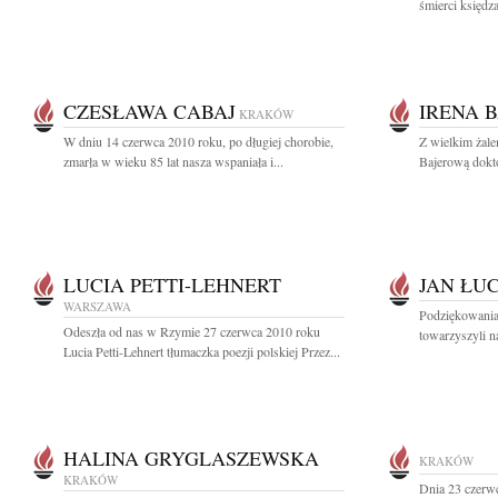
śmierci księdz
CZESŁAWA CABAJ
IRENA 
KRAKÓW
W dniu 14 czerwca 2010 roku, po długiej chorobie,
Z wielkim żale
zmarła w wieku 85 lat nasza wspaniała i...
Bajerową dokto
LUCIA PETTI-LEHNERT
JAN ŁU
WARSZAWA
Podziękowania
Odeszła od nas w Rzymie 27 czerwca 2010 roku
towarzyszyli n
Lucia Petti-Lehnert tłumaczka poezji polskiej Przez...
HALINA GRYGLASZEWSKA
KRAKÓW
KRAKÓW
Dnia 23 czerw