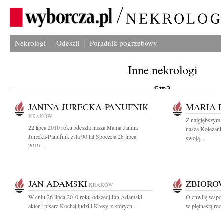
Nekrologi
Odeszli
Poradnik pogrzebowy
Inne nekrologi
JANINA JURECKA-PANUFNIK
MARIA 
KRAKÓW
Z najgłębszym
22 lipca 2010 roku odeszła nasza Mama Janina
nasza Koleżan
Jurecka-Panufnik żyła 90 lat Spoczęła 28 lipca
swoją...
2010...
JAN ADAMSKI
ZBIOR
KRAKÓW
W dniu 26 lipca 2010 roku odszedł Jan Adamski
O chwilę wspo
aktor i pisarz Kochał ludzi i Kresy, z których...
w piętnastą roc