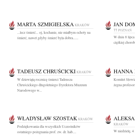
MARTA SZMIGIELSKA
JAN DO
KRAKÓW
77
POZNAŃ
...lecz śmierć... oj, kochanie, nie miałbym ochoty na
W dniu 8 lipca
śmierć, nawet gdyby śmierć była dobra......
ciężkiej chorob
TADEUSZ CHRUŚCICKI
HANNA 
KRAKÓW
W dziewiątą rocznicę śmierci Tadeusza
Komitet Słowi
Chruścickiego długoletniego Dyrektora Muzeum
żegna profesor
Narodowego w...
WŁADYSŁAW SZOSTAK
ALEKSA
KRAKÓW
KRAKÓW
Podziękowania dla wszystkich Uczestników
W niedzielę, 4 
ostatniego pożegnania prof. zw. dr. hab....