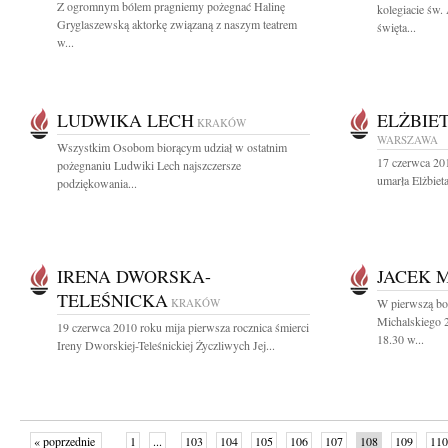
Z ogromnym bólem pragniemy pożegnać Halinę
kolegiacie św.
Gryglaszewską aktorkę związaną z naszym teatrem
święta...
w...
LUDWIKA LECH
ELŻBIE
KRAKÓW
WARSZAWA
Wszystkim Osobom biorącym udział w ostatnim
17 czerwca 201
pożegnaniu Ludwiki Lech najszczersze
umarła Elżbiet
podziękowania...
IRENA DWORSKA-
JACEK 
TELEŚNICKA
KRAKÓW
W pierwszą bol
Michalskiego 
19 czerwca 2010 roku mija pierwsza rocznica śmierci
18.30 w...
Ireny Dworskiej-Teleśnickiej Życzliwych Jej...
« poprzednie
1
...
103
104
105
106
107
108
109
110