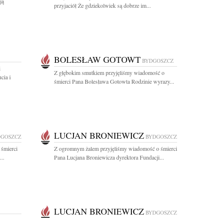
ją
przyjaciół Że gdziekolwiek są dobrze im...
BOLESŁAW GOTOWT
BYDGOSZCZ
i
Z głębokim smutkiem przyjęliśmy wiadomość o
cia i
śmierci Pana Bolesława Gotowta Rodzinie wyrazy...
LUCJAN BRONIEWICZ
DGOSZCZ
BYDGOSZCZ
 śmierci
Z ogromnym żalem przyjęliśmy wiadomość o śmierci
..
Pana Lucjana Broniewicza dyrektora Fundacji...
LUCJAN BRONIEWICZ
BYDGOSZCZ