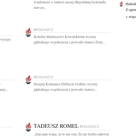
wiadomość o śmierci naszej długoletniej koleżanki
Heliod
zawsze...
Z ogro
+ więc
BYDGOSZCZ
Koledze Mariuszowi Kowalskiemu wyrazy
 wyrazy
głębokiego współczucia z powodu śmierci Żony...
BYDGOSZCZ
y
Drogiej Koleżance Elżbiecie Grabiec wyrazy
amy...
głębokiego współczucia z powodu śmierci...
TADEUSZ ROMEL
BYDGOSZCZ
,,Daj nam wiarę, że to ma sens Że nie trzeba żałować