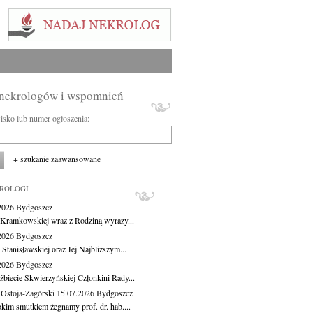
 nekrologów i wspomnień
wisko lub numer ogłoszenia:
+ szukanie zaawansowane
KROLOGI
.2026
Bydgoszcz
 Kramkowskiej wraz z Rodziną wyrazy...
.2026
Bydgoszcz
 Stanisławskiej oraz Jej Najbliższym...
.2026
Bydgoszcz
żbiecie Skwierzyńskiej Członkini Rady...
 Ostoja-Zagórski
15.07.2026
Bydgoszcz
okim smutkiem żegnamy prof. dr. hab....