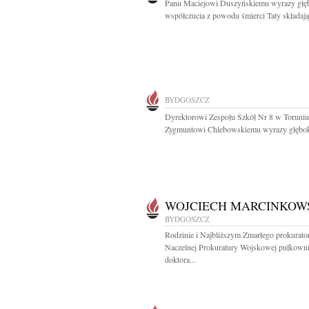
Panu Maciejowi Duszyńskiemu wyrazy głę
współczucia z powodu śmierci Taty składają.
BYDGOSZCZ
Dyrektorowi Zespołu Szkół Nr 8 w Toruni
Zygmuntowi Chlebowskiemu wyrazy głęboki
WOJCIECH MARCINKOW
BYDGOSZCZ
Rodzinie i Najbliższym Zmarłego prokurato
Naczelnej Prokuratury Wojskowej pułkown
doktora...