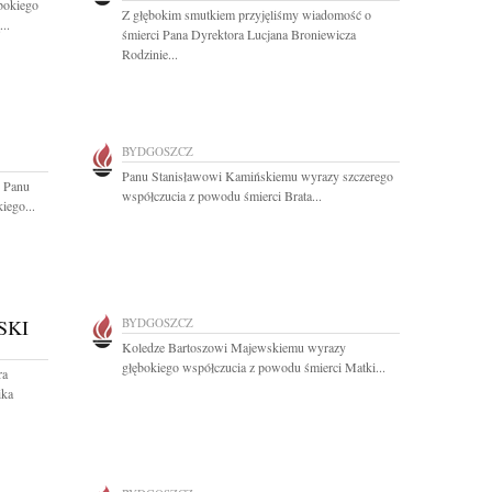
bokiego
Z głębokim smutkiem przyjęliśmy wiadomość o
..
śmierci Pana Dyrektora Lucjana Broniewicza
Rodzinie...
BYDGOSZCZ
Panu Stanisławowi Kamińskiemu wyrazy szczerego
u Panu
współczucia z powodu śmierci Brata...
ego...
SKI
BYDGOSZCZ
Koledze Bartoszowi Majewskiemu wyrazy
głębokiego współczucia z powodu śmierci Matki...
ra
ika