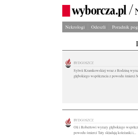
Nekrologi
Odeszli
Poradnik po
BYDGOSZCZ
Sylwii Kramkowskiej wraz z Rodziną wyra
głębokiego współczucia z powodu śmierci 
BYDGOSZCZ
Oli i Robertowi wyrazy głębokiego współcz
powodu śmierci Taty składają koleżanki i...