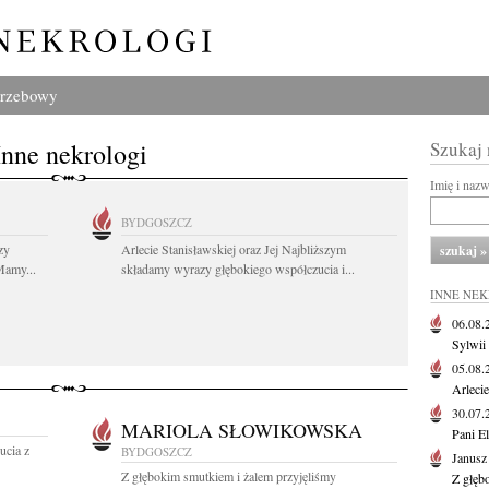
grzebowy
Inne nekrologi
Szukaj
Imię i naz
BYDGOSZCZ
zy
Arlecie Stanisławskiej oraz Jej Najbliższym
Mamy...
składamy wyrazy głębokiego współczucia i...
INNE NE
06.08
Sylwii
05.08
Arlecie
30.07
MARIOLA SŁOWIKOWSKA
Pani El
ucia z
BYDGOSZCZ
Janusz
Z głębokim smutkiem i żalem przyjęliśmy
Z głęb