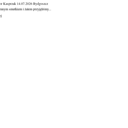
or Kasprzak
14.07.2026
Bydgoszcz
mnym smutkiem i żalem przyjęliśmy...
ej