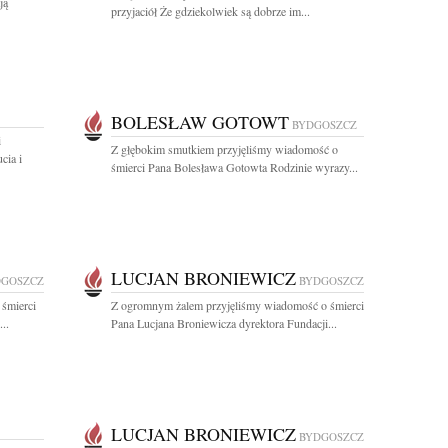
ją
przyjaciół Że gdziekolwiek są dobrze im...
BOLESŁAW GOTOWT
BYDGOSZCZ
i
Z głębokim smutkiem przyjęliśmy wiadomość o
cia i
śmierci Pana Bolesława Gotowta Rodzinie wyrazy...
LUCJAN BRONIEWICZ
DGOSZCZ
BYDGOSZCZ
 śmierci
Z ogromnym żalem przyjęliśmy wiadomość o śmierci
..
Pana Lucjana Broniewicza dyrektora Fundacji...
LUCJAN BRONIEWICZ
BYDGOSZCZ