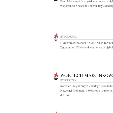
Panu Maciejowi Duszyńskiemu wyrazy głę
współczucia z powodu śmierci Taty składają.
BYDGOSZCZ
Dyrektorowi Zespołu Szkół Nr 8 w Toruni
Zygmuntowi Chlebowskiemu wyrazy głęboki
WOJCIECH MARCINKOW
BYDGOSZCZ
Rodzinie i Najbliższym Zmarłego prokurato
Naczelnej Prokuratury Wojskowej pułkown
doktora...