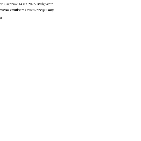
or Kasprzak
14.07.2026
Bydgoszcz
mnym smutkiem i żalem przyjęliśmy...
ej