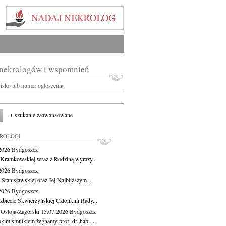
 nekrologów i wspomnień
wisko lub numer ogłoszenia:
+ szukanie zaawansowane
KROLOGI
.2026
Bydgoszcz
 Kramkowskiej wraz z Rodziną wyrazy...
.2026
Bydgoszcz
 Stanisławskiej oraz Jej Najbliższym...
.2026
Bydgoszcz
żbiecie Skwierzyńskiej Członkini Rady...
 Ostoja-Zagórski
15.07.2026
Bydgoszcz
okim smutkiem żegnamy prof. dr. hab....