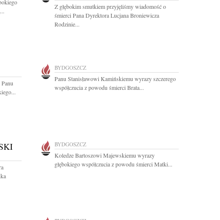
bokiego
Z głębokim smutkiem przyjęliśmy wiadomość o
..
śmierci Pana Dyrektora Lucjana Broniewicza
Rodzinie...
BYDGOSZCZ
Panu Stanisławowi Kamińskiemu wyrazy szczerego
u Panu
współczucia z powodu śmierci Brata...
ego...
SKI
BYDGOSZCZ
Koledze Bartoszowi Majewskiemu wyrazy
głębokiego współczucia z powodu śmierci Matki...
ra
ika