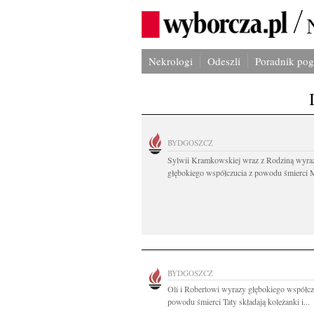
Nekrologi
Odeszli
Poradnik po
BYDGOSZCZ
Sylwii Kramkowskiej wraz z Rodziną wyra
głębokiego współczucia z powodu śmierci 
BYDGOSZCZ
Oli i Robertowi wyrazy głębokiego współcz
powodu śmierci Taty składają koleżanki i...