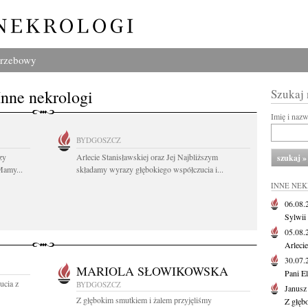
grzebowy
Inne nekrologi
Szukaj
Imię i naz
BYDGOSZCZ
zy
Arlecie Stanisławskiej oraz Jej Najbliższym
Mamy...
składamy wyrazy głębokiego współczucia i...
INNE NE
06.08
Sylwii
05.08
Arlecie
30.07
MARIOLA SŁOWIKOWSKA
Pani El
ucia z
BYDGOSZCZ
Janusz
Z głębokim smutkiem i żalem przyjęliśmy
Z głęb