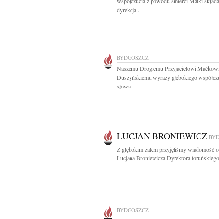
współczucia z powodu śmierci Matki składa
dyrekcja...
BYDGOSZCZ
Naszemu Drogiemu Przyjacielowi Maćkow
Duszyńskiemu wyrazy głębokiego współczu
słowa...
LUCJAN BRONIEWICZ
BY
Z głębokim żalem przyjęliśmy wiadomość o
Lucjana Broniewicza Dyrektora toruńskiego.
BYDGOSZCZ