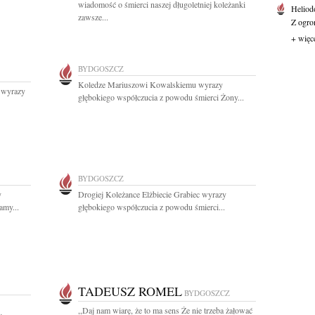
wiadomość o śmierci naszej długoletniej koleżanki
Heliod
zawsze...
Z ogro
+ więc
BYDGOSZCZ
Koledze Mariuszowi Kowalskiemu wyrazy
 wyrazy
głębokiego współczucia z powodu śmierci Żony...
BYDGOSZCZ
y
Drogiej Koleżance Elżbiecie Grabiec wyrazy
amy...
głębokiego współczucia z powodu śmierci...
TADEUSZ ROMEL
BYDGOSZCZ
,,Daj nam wiarę, że to ma sens Że nie trzeba żałować