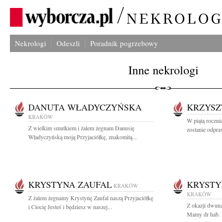
Nekrologi
Odeszli
Poradnik pogrzebowy
Inne nekrologi
DANUTA WŁADYCZYŃSKA
KRZYSZ
KRAKÓW
W piątą roczni
Z wielkim smutkiem i żalem żegnam Danusię
zostanie odpra
Władyczyńską moją Przyjaciółkę, znakomitą...
KRYSTYNA ZAUFAL
KRYSTY
KRAKÓW
KRAKÓW
Z żalem żegnamy Krystynę Zaufal naszą Przyjaciółkę
Z okazji dwuna
i Ciocię Jesteś i będziesz w naszej...
Mamy dr hab. 