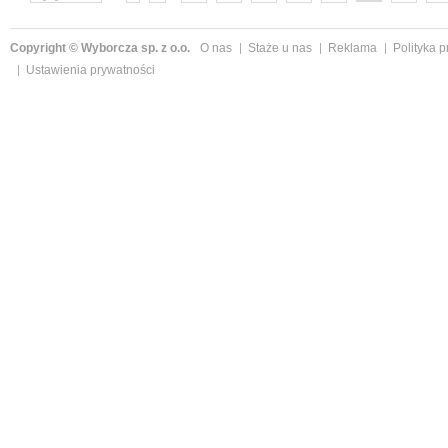
następne »
Copyright © Wyborcza sp. z o.o.
O nas
Staże u nas
Reklama
Polityka 
Ustawienia prywatności