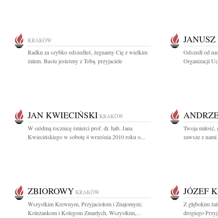
JANUSZ
KRAKÓW
Radku za szybko odszedłeś, żegnamy Cię z wielkim
Odszedł od nas
żalem. Basiu jesteśmy z Tobą. przyjaciele
Organizacji Uc
JAN KWIECIŃSKI
ANDRZE
KRAKÓW
W siódmą rocznicę śmierci prof. dr. hab. Jana
Twoja miłość, 
Kwiecińskiego w sobotę 4 września 2010 roku o...
zawsze z nami 
ZBIOROWY
JÓZEF 
KRAKÓW
Wszystkim Krewnym, Przyjaciołom i Znajomym;
Z głębokim ża
Koleżankom i Kolegom Zmarłych, Wszystkim,...
drogiego Przyj