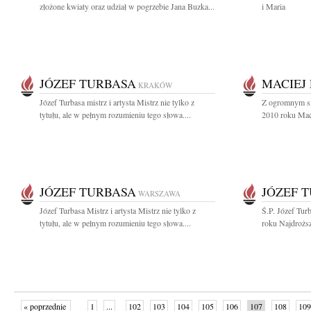
złożone kwiaty oraz udział w pogrzebie Jana Buzka...
i Maria
JÓZEF TURBASA
MACIEJ
KRAKÓW
Józef Turbasa mistrz i artysta Mistrz nie tylko z
Z ogromnym sm
tytułu, ale w pełnym rozumieniu tego słowa....
2010 roku Maćk
JÓZEF TURBASA
JÓZEF 
WARSZAWA
Józef Turbasa Mistrz i artysta Mistrz nie tylko z
Ś.P. Józef Tur
tytułu, ale w pełnym rozumieniu tego słowa....
roku Najdroższ
« poprzednie
1
...
102
103
104
105
106
107
108
109