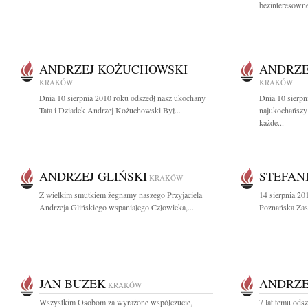
bezinteresowne
ANDRZEJ KOŻUCHOWSKI
ANDRZE
KRAKÓW
KRAKÓW
Dnia 10 sierpnia 2010 roku odszedł nasz ukochany
Dnia 10 sierpn
Tata i Dziadek Andrzej Kożuchowski Był...
najukochańszy
każde...
ANDRZEJ GLIŃSKI
STEFAN
KRAKÓW
Z wielkim smutkiem żegnamy naszego Przyjaciela
14 sierpnia 20
Andrzeja Glińskiego wspaniałego Człowieka,...
Poznańska Zasł
JAN BUZEK
ANDRZE
KRAKÓW
Wszystkim Osobom za wyrażone współczucie,
7 lat temu ods