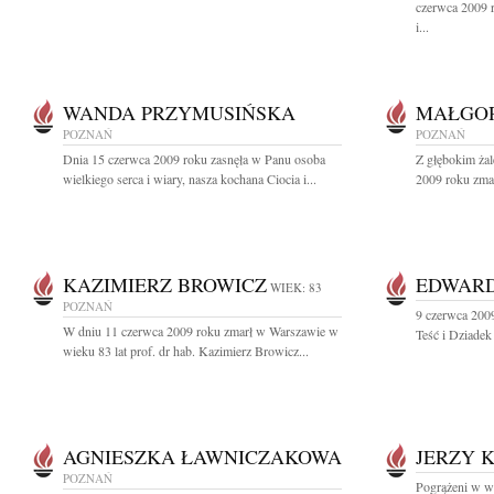
czerwca 2009 r
i...
WANDA PRZYMUSIŃSKA
MAŁGOR
POZNAŃ
POZNAŃ
Dnia 15 czerwca 2009 roku zasnęła w Panu osoba
Z głębokim ża
wielkiego serca i wiary, nasza kochana Ciocia i...
2009 roku zmar
KAZIMIERZ BROWICZ
EDWARD
WIEK: 83
POZNAŃ
9 czerwca 2009
W dniu 11 czerwca 2009 roku zmarł w Warszawie w
Teść i Dziadek
wieku 83 lat prof. dr hab. Kazimierz Browicz...
AGNIESZKA ŁAWNICZAKOWA
JERZY 
POZNAŃ
Pogrążeni w w