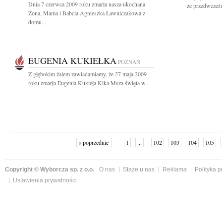
Dnia 7 czerwca 2009 roku zmarła nasza ukochana
że przedwcześn
Żona, Mama i Babcia Agnieszka Ławniczakowa z
domu...
EUGENIA KUKIEŁKA
POZNAŃ
Z głębokim żalem zawiadamiamy, że 27 maja 2009
roku zmarła Eugenia Kukieła Kika Msza święta w...
« poprzednie
1
...
102
103
104
105
Copyright © Wyborcza sp. z o.o.
O nas
Staże u nas
Reklama
Polityka 
Ustawienia prywatności