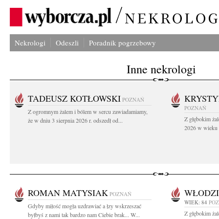
Nekrologi
Odeszli
Poradnik pogrzebowy
Inne nekrologi
TADEUSZ KOTŁOWSKI
KRYST
POZNAŃ
POZNAŃ
Z ogromnym żalem i bólem w sercu zawiadamiamy,
Z głębokim żal
że w dniu 3 sierpnia 2026 r. odszedł od...
2026 w wieku 9
ROMAN MATYSIAK
WŁODZI
POZNAŃ
WIEK: 84
PO
Gdyby miłość mogła uzdrawiać a łzy wskrzeszać
Z głębokim ża
byłbyś z nami tak bardzo nam Ciebie brak... W...