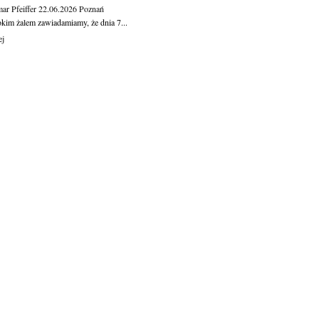
ar Pfeiffer
22.06.2026
Poznań
okim żalem zawiadamiamy, że dnia 7...
ej