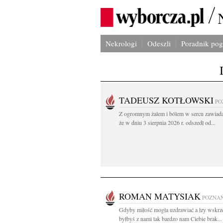
Nekrologi
Odeszli
Poradnik po
TADEUSZ KOTŁOWSKI
PO
Z ogromnym żalem i bólem w sercu zawiad
że w dniu 3 sierpnia 2026 r. odszedł od...
ROMAN MATYSIAK
POZNA
Gdyby miłość mogła uzdrawiać a łzy wskrz
byłbyś z nami tak bardzo nam Ciebie brak...