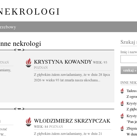
grzebowy
Inne nekrologi
Szukaj
Imię i naz
KRYSTYNA KOWANDY
ZNAŃ
WIEK: 93
POZNAŃ
amiamy,
Z głębokim żalem zawiadamiamy, że w dniu 28 lipca
2026 w wieku 93 lat zmarła nasza ukochana...
INNE NE
Tadeus
Z ogro
Kryst
Z głęb
Krysty
WŁODZIMIERZ SKRZYPCZAK
Ń
"Pan je
WIEK: 84
POZNAŃ
Zbigni
eszać
Z głębokim żalem zawiadamiamy, że w dniu 21
W dniu 
 W...