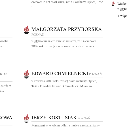
czerwca 2009 roku zmarł nasz ukochany Ojciec, Teść
Waldem
i...
Z głęb
+ więc
A
MAŁGORZATA PRZYBORSKA
POZNAŃ
 osoba
Z głębokim żalem zawiadamiamy, że 14 czerwca
 i...
2009 roku zmarła nasza ukochana Siostrzenica...
EDWARD CHMIELNICKI
K: 83
POZNAŃ
9 czerwca 2009 roku zmarł nasz kochany Ojciec,
szawie w
Teść i Dziadek Edward Chmielnicki Msza św....
...
KOWA
JERZY KOSTUSIAK
POZNAŃ
Pogrążeni w wielkim bólu i smutku zawiadamiamy,