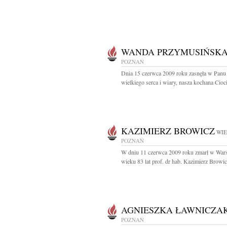
WANDA PRZYMUSIŃSK
POZNAŃ
Dnia 15 czerwca 2009 roku zasnęła w Panu
wielkiego serca i wiary, nasza kochana Ciocia
KAZIMIERZ BROWICZ
WIE
POZNAŃ
W dniu 11 czerwca 2009 roku zmarł w War
wieku 83 lat prof. dr hab. Kazimierz Browicz
AGNIESZKA ŁAWNICZA
POZNAŃ