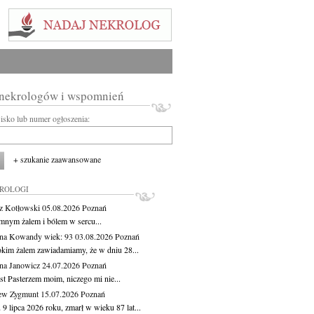
 nekrologów i wspomnień
wisko lub numer ogłoszenia:
+ szukanie zaawansowane
KROLOGI
z Kotłowski
05.08.2026
Poznań
mnym żalem i bólem w sercu...
yna Kowandy
wiek: 93
03.08.2026
Poznań
okim żalem zawiadamiamy, że w dniu 28...
na Janowicz
24.07.2026
Poznań
st Pasterzem moim, niczego mi nie...
ew Zygmunt
15.07.2026
Poznań
9 lipca 2026 roku, zmarł w wieku 87 lat...